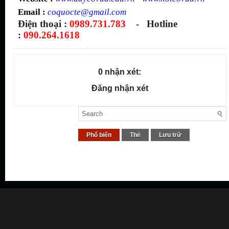
Email :
coquocte@gmail.com
Điện thoại :
0989.731.783
- Hotline
:
090.264.1618
0 nhận xét:
Đăng nhận xét
Phổ biến
Thẻ
Lưu trữ