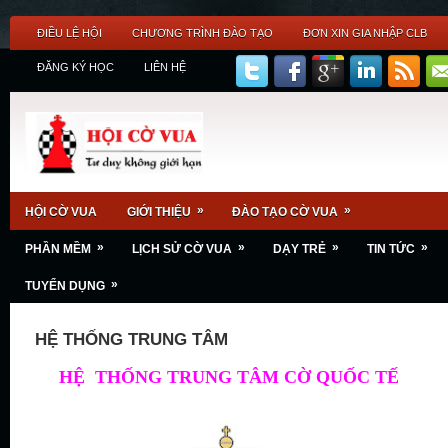
ĐIỀU LỆ HỘI
CHƯƠNG TRÌNH ĐÀO TẠO
ĐƠN XIN GIA NHẬP CLB
ĐĂNG KÝ HỌC
LIÊN HỆ
»
»
HỘI CỜ VUA
GIỚI THIỆU
ĐÀO TẠO CỜ VUA
»
»
»
»
PHẦN MỀM
LỊCH SỬ CỜ VUA
DẠY TRẺ
TIN TỨC
»
TUYỂN DỤNG
HỆ THỐNG TRUNG TÂM
HỆ THỐNG TRUNG TÂM CỜ QUỐC TẾ