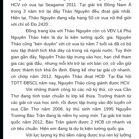
HCV cờ vua tại Seagame 2011. Tại giải trẻ Đông Nam Á
trong 3 năm trở lại đây Thảo Nguyên đều đoạt giải nhất.
Hiện tại, Thảo Nguyên đang xếp hạng 50 cờ vua nữ thế giới
với chỉ số Elo 2420…
Đồng trang lứa với Thảo Nguyên còn có VĐV Lê Phú
Nguyên Thảo hiện là dự bị kiện tướng quốc gia. Nguyên
Thảo cũng "bén duyên" với cờ vua từ năm 7 tuổi và đã có bộ
sưu tập thành tích khá dày cả trong và ngoài nước. Tuy thời
gian gần đây, Nguyên Thảo tập trung vào học, hạn chế tham
gia các giải đấu, nhưng mỗi khi trở lại với bàn cờ, cô vẫn giữ
được thành tích khá ổn định. Đáng kể như tại giải cờ nhanh,
cờ chớp năm 2012, Nguyên Thảo đoạt HCĐ. Tại Đại hội
TDTT ĐBSCL năm nay, Nguyên Thảo cũng giành được HCV.
Với những thành công từ các nữ kỳ thủ, cờ vua Cần
Thơ đang tính toán chuẩn bị lớp kế thừa. Trưởng thành từ
các giải cờ vua học sinh, rồi được tập trung vào đội tuyển cờ
vua Cần Thơ năm 2008, kỳ thủ sinh năm 1995 Nguyễn
Trương Bảo Trân đang là niềm hy vọng mới. Tại giải trẻ toàn
quốc năm 2012, Bảo Trân giành được 2 HCB cờ nhanh và
cờ tiêu chuẩn. Hiện em đang là dự bị kiện tướng quốc gia.
Với lực lượng kỳ thủ tiềm năng được trui rèn kỹ lưỡng