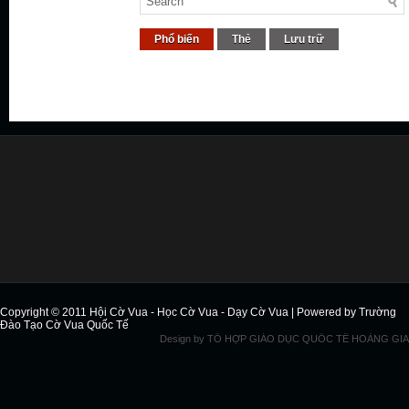
Phổ biến
Thẻ
Lưu trữ
Copyright © 2011
Hội Cờ Vua - Học Cờ Vua - Dạy Cờ Vua
| Powered by
Trường
Đào Tạo Cờ Vua Quốc Tế
Design by
TỔ HỢP GIÁO DỤC QUỐC TẾ HOÀNG GIA