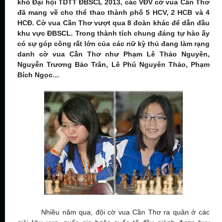
khổ Đại hội TDTT ĐBSCL 2013, các VĐV cờ vua Cần Thơ
đã mang về cho thể thao thành phố 5 HCV, 2 HCB và 4
HCĐ. Cờ vua Cần Thơ vượt qua 8 đoàn khác để dẫn đầu
khu vực ĐBSCL. Trong thành tích chung đáng tự hào ấy
có sự góp công rất lớn của các nữ kỳ thủ đang làm rạng
danh cờ vua Cần Thơ như Phạm Lê Thảo Nguyên,
Nguyễn Trương Bảo Trân, Lê Phú Nguyên Thảo, Phạm
Bích Ngọc…
Nhiều năm qua, đội cờ vua Cần Thơ ra quân ở các