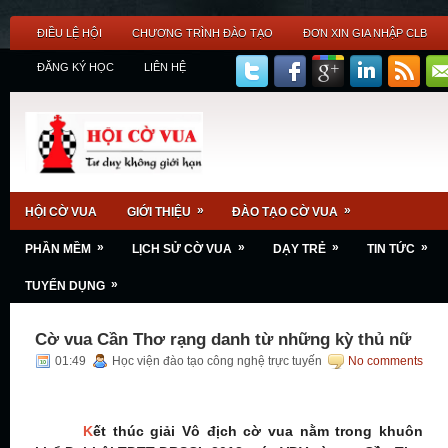
ĐIỀU LỆ HỘI
CHƯƠNG TRÌNH ĐÀO TẠO
ĐƠN XIN GIA NHẬP CLB
ĐĂNG KÝ HỌC
LIÊN HỆ
»
»
HỘI CỜ VUA
GIỚI THIỆU
ĐÀO TẠO CỜ VUA
»
»
»
»
PHẦN MỀM
LỊCH SỬ CỜ VUA
DẠY TRẺ
TIN TỨC
»
TUYỂN DỤNG
Cờ vua Cần Thơ rạng danh từ những kỳ thủ nữ
01:49
Học viện đào tạo công nghệ trực tuyến
No comments
K
ết thúc giải Vô địch cờ vua nằm trong khuôn