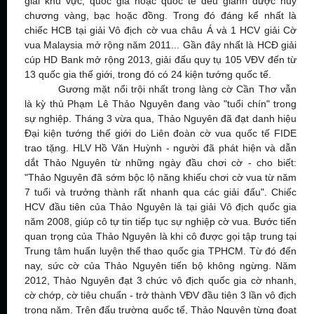
giải khu vực, quốc gia hoặc quốc tế đều giành được huy
chương vàng, bạc hoặc đồng. Trong đó đáng kể nhất là
chiếc HCB tại giải Vô địch cờ vua châu Á và 1 HCV giải Cờ
vua Malaysia mở rộng năm 2011... Gần đây nhất là HCĐ giải
cúp HD Bank mở rộng 2013, giải đấu quy tụ 105 VĐV đến từ
13 quốc gia thế giới, trong đó có 24 kiện tướng quốc tế.
Gương mặt nổi trội nhất trong làng cờ Cần Thơ vẫn
là kỳ thủ Phạm Lê Thảo Nguyên đang vào "tuổi chín" trong
sự nghiệp. Tháng 3 vừa qua, Thảo Nguyên đã đạt danh hiệu
Đại kiện tướng thế giới do Liên đoàn cờ vua quốc tế FIDE
trao tặng. HLV Hồ Văn Huỳnh - người đã phát hiện và dẫn
dắt Thảo Nguyên từ những ngày đầu chơi cờ - cho biết:
"Thảo Nguyên đã sớm bộc lộ năng khiếu chơi cờ vua từ năm
7 tuổi và trưởng thành rất nhanh qua các giải đấu". Chiếc
HCV đầu tiên của Thảo Nguyên là tại giải Vô địch quốc gia
năm 2008, giúp cô tự tin tiếp tục sự nghiệp cờ vua. Bước tiến
quan trọng của Thảo Nguyên là khi cô được gọi tập trung tại
Trung tâm huấn luyện thể thao quốc gia TPHCM. Từ đó đến
nay, sức cờ của Thảo Nguyên tiến bộ không ngừng. Năm
2012, Thảo Nguyên đạt 3 chức vô địch quốc gia cờ nhanh,
cờ chớp, cờ tiêu chuẩn - trở thành VĐV đầu tiên 3 lần vô địch
trong năm. Trên đấu trường quốc tế, Thảo Nguyên từng đoạt