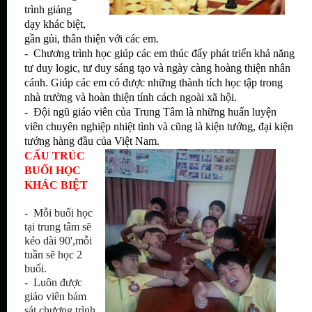
trình giảng
dạy khác biệt,
gần gủi, thân thiện với các em.
- Chương trình học giúp các em thúc đẩy phát triển khả năng
tư duy logic,
tư duy
sáng tạo và ngày càng hoàng thiện nhân
cánh. Giúp các em có được những thành tích học tập trong
nhà trường và hoàn thiện tính cách ngoài xã hội.
- Đội ngũ giáo viên của Trung Tâm là những huấn luyện
viên chuyên nghiệp nhiệt tình và cũng là kiện tướng, đại kiện
tướng hàng đầu của Việt Nam.
CẤU TRÚC
BUỔI HỌC
KHÁC BIỆT
- Mỗi buổi học
tại trung tâm sẽ
kéo dài 90',mỗi
tuần sẽ học 2
buổi.
- Luôn được
giáo viên bám
sát chương trình