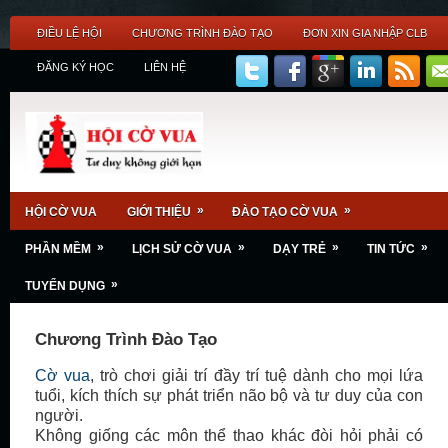
ĐIỀU LỆ HỘI
CHƯƠNG TRÌNH ĐÀO TẠO
ĐƠN XIN GIA NHẬP CLB
ĐĂNG KÝ HỌC
LIÊN HỆ
»
»
HỘI CỜ VUA
GIỚI THIỆU
ĐÀO TẠO CỜ VUA
»
»
»
»
PHẦN MỀM
LỊCH SỬ CỜ VUA
DẠY TRẺ
TIN TỨC
»
TUYỂN DỤNG
Chương Trình Đào Tạo
Cờ vua
, trò chơi giải trí đầy trí tuệ dành cho mọi lứa
tuổi, kích thích sự phát triển não bộ và tư duy của con
người.
Không giống các môn thể thao khác đòi hỏi phải có