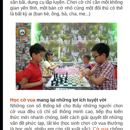
sân bãi, dụng cụ tập luyện. Chơi cờ chỉ cần một không
gian yên tĩnh, một bàn cờ nhỏ cùng một đối thủ có thể
là bất kỳ ai (bạn bè, ông, bà, cha, mẹ...)
Học cờ vua
mang lại những lợi ích tuyệt vời
Những con số thống kê cho thấy những người chơi
cờ vua đều có chỉ số thông minh cao, tiếp thu kiến
thức mới nhanh chóng, biết cách giải quyết tốt những
vấn đề phức tạp, lắt léo (học sinh chơi cờ vua thường
là học giỏi, nhiều em còn rất xuất sắc).
Cờ vua
chống