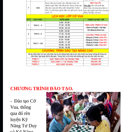
CHƯƠNG TRÌNH ĐÀO TẠO.
- Đào tạo
Cờ
Vua
, thông
qua đó rèn
luyện Kỹ
Năng Tư Duy
và Kỹ Năng