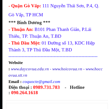
- Quận Gò Vấp:
111 Nguyễn Thái Sơn, P.4, Q.
Gò Vấp, TP HCM
*** Bình Dương ***
- Thuận An:
B101 Phan Thanh Giản, P.Lái
Thiêu, TP. Thuận An, T.BD
- Thủ Dầu Một:
01 Đường số 13, KDC Hiệp
Thành 3, TP Thủ Đầu Một, T.BD
-------------------------------------------------------------
Website
:
www.daycovua.edu.vn
-
www.hoicovua.vn
-
www.hocc
ovua.stt.vn
Email :
coquocte@gmail.com
Điện thoại :
0989.731.783
- Hotline
:
090.264.1618