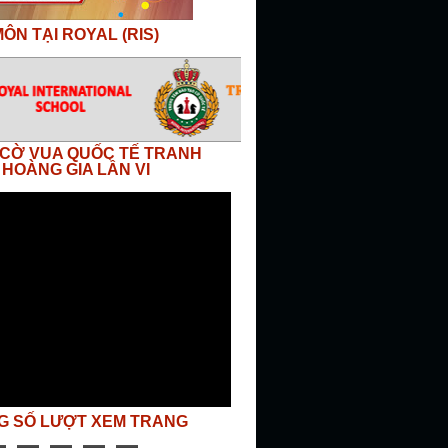
ÔN TẠI ROYAL (RIS)
I CỜ VUA QUỐC TẾ TRANH
 HOÀNG GIA LẦN VI
G SỐ LƯỢT XEM TRANG