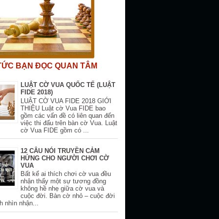
 TỨC BẠN ĐỌC QUAN TÂM
LUẬT CỜ VUA QUỐC TẾ (LUẬT
FIDE 2018)
LUẬT CỜ VUA FIDE 2018 GIỚI
THIỆU Luật cờ Vua FIDE bao
gồm các vấn đề có liên quan đến
việc thi đấu trên bàn cờ Vua. Luật
cờ Vua FIDE gồm có ...
12 CÂU NÓI TRUYỀN CẢM
HỨNG CHO NGƯỜI CHƠI CỜ
VUA
Bất kể ai thích chơi cờ vua đều
nhận thấy một sự tương đồng
không hề nhẹ giữa cờ vua và
cuộc đời. Bàn cờ nhỏ – cuộc đời
h nhìn nhận...