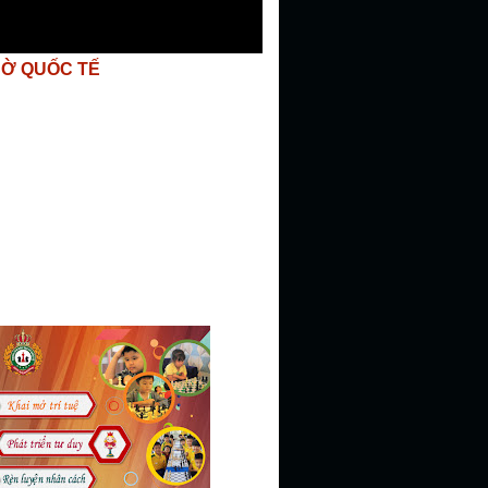
CỜ QUỐC TẾ