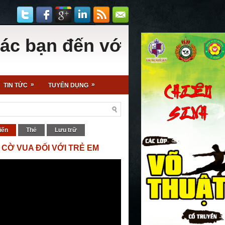
n đến với Hội Cờ Vua - Sân
»
»
TIN TỨC
TUYỂN DỤNG
iến
Thẻ
Lưu trữ
 CỜ VUA ĐỐI VỚI TRẺ EM