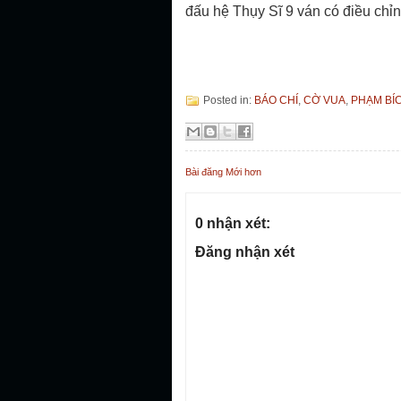
đấu hệ Thụy Sĩ 9 ván có điều chỉn
Posted in:
BÁO CHÍ
,
CỜ VUA
,
PHẠM BÍ
Bài đăng Mới hơn
0 nhận xét:
Đăng nhận xét