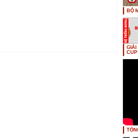
BỘ M
GIẢ
CUP
TỔN