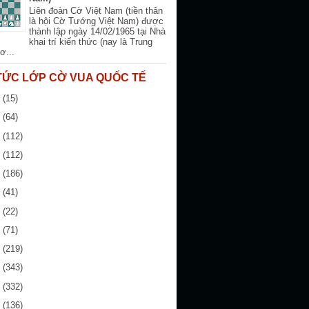
Liên đoàn Cờ Việt Nam (tiền thân
là hội Cờ Tướng Việt Nam) được
thành lập ngày 14/02/1965 tại Nhà
khai trí kiến thức (nay là Trung
ơ...
 TỨC LỚP CỜ VUA QUỐC TẾ
6
(15)
5
(64)
4
(112)
3
(112)
2
(186)
1
(41)
0
(22)
9
(71)
8
(219)
7
(343)
6
(332)
5
(136)