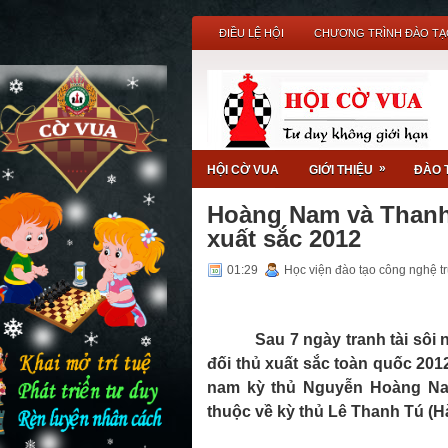
ĐIỀU LỆ HỘI
CHƯƠNG TRÌNH ĐÀO TẠ
»
HỘI CỜ VUA
GIỚI THIỆU
ĐÀO 
Hoàng Nam và Thanh 
xuất sắc 2012
01:29
Học viện đào tạo công nghệ t
Sau 7 ngày tranh tài sôi 
đối thủ xuất sắc toàn quốc 201
nam kỳ thủ Nguyễn Hoàng Nam
thuộc về kỳ thủ Lê Thanh Tú (Hà