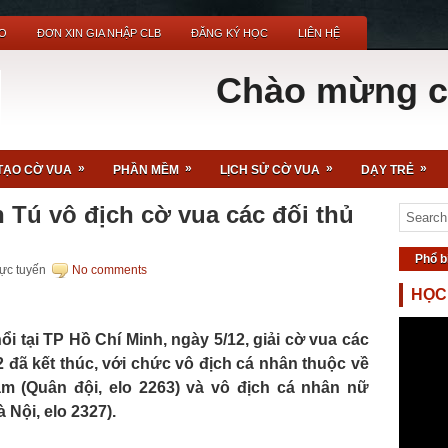
O
ĐƠN XIN GIA NHẬP CLB
ĐĂNG KÝ HỌC
LIÊN HỆ
Chào mừng các bạ
»
»
»
»
TẠO CỜ VUA
PHẦN MỀM
LỊCH SỬ CỜ VUA
DẠY TRẺ
Tú vô địch cờ vua các đối thủ
Phổ b
rực tuyến
No comments
HỌC
nổi tại TP Hồ Chí Minh, ngày 5/12, giải cờ vua các
2 đã kết thúc, với chức vô địch cá nhân thuộc về
 (Quân đội, elo 2263) và vô địch cá nhân nữ
 Nội, elo 2327).