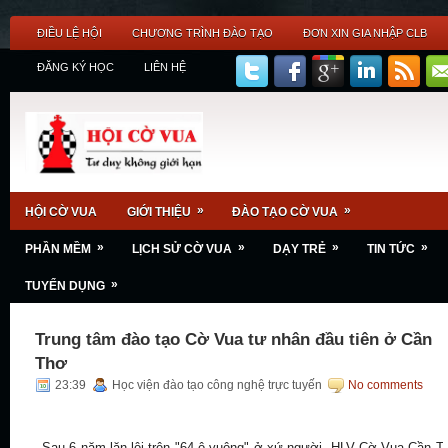
ĐIỀU LỆ HỘI
CHƯƠNG TRÌNH ĐÀO TẠO
ĐƠN XIN GIA NHẬP CLB
ĐĂNG KÝ HỌC
LIÊN HỆ
»
»
HỘI CỜ VUA
GIỚI THIỆU
ĐÀO TẠO CỜ VUA
»
»
»
»
PHẦN MỀM
LỊCH SỬ CỜ VUA
DẠY TRẺ
TIN TỨC
»
TUYỂN DỤNG
Trung tâm đào tạo Cờ Vua tư nhân đầu tiên ở Cần
Thơ
23:39
Học viện đào tạo công nghệ trực tuyến
No comments
Sau 6 năm lăn lội trên "64 ô vuông" ở xứ người, HLV Cờ Vua Cần T