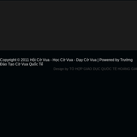
Copyright © 2011
Hội Cờ Vua - Học Cờ Vua - Dạy Cờ Vua
| Powered by
Trường
Đào Tạo Cờ Vua Quốc Tế
Design by
TỔ HỢP GIÁO DỤC QUỐC TẾ HOÀNG GIA