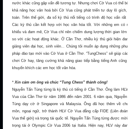
nước khác cũng gặp vấn đề tương tự. Nhưng chơi Cờ Vua có thể bổ
khả năng học văn hoá bởi Cờ Vua cũng phát triển tư duy lô gích, 
toán. Trên thế giới, đa số kỳ thủ nổi tiếng có trình độ học vấn rất 
Các kỳ thủ cần kết hợp với học văn hóa tốt. Với những em có 
khiếu và đam mê, Cờ Vua chỉ nên chiếm dung lượng thời gian lớn
so với các hoạt động khác. Ở Cần Thơ, nhiều kỳ thủ giỏi hiện đan
giảng viên đại học, sinh viên... Chúng tôi muốn áp dụng những ph
pháp đào tạo mới vào Cờ Vua ở Cần Thơ. “TungChess” sẽ giúp cá
chơi Cờ hay, tăng cường khả năng giao tiếp bằng tiếng Anh cũng
khuyến khích các em học tốt văn hóa.
*
Xin cám ơn ông và chúc “Tung Chess” thành công!
Nguyễn Tấn Tùng từng là kỳ thủ có tiếng ở Cần Thơ. Ông làm HL
Vua của Cần Thơ từ năm 1986 đến năm 2001. 6 năm qua, Nguyễn 
Tùng dạy cờ ở Singapore và Malaysia. Ông đã học thêm về chu
môn, ngoại ngữ, trở thành HLV Cờ Vua đẳng cấp FIDE (Liên đoà
Vua thế giới) và trọng tài quốc tế. Nguyễn Tấn Tùng từng được mời
trọng tài ở Olympic Cờ Vua 2006 tại Italia. Hiện nay, HLV này đan