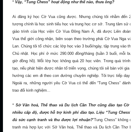
*
Vậy, “Tung Chess” hoạt động như thế nào, thưa ông?
Ai đăng ký học Cờ Vua cũng được. Nhưng chúng tôi nhằm đến 2 
tượng chính là học sinh tiểu học và trung học cơ sở. Trung tâm sử 
giáo trình của Học viện Cờ Vua Đông Nam Á, đã được Liên đoàn
Vua thế giới công nhận, biên soạn theo trường phái Cờ Vua Nga v
Lan. Chúng tôi tổ chức các lớp học vào 3 buổi/ngày, tập trung vào th
Chủ nhật. Học phí ở mức 290.000 đồng/tháng (tuần 3 buổi, mỗi bu
giờ đồng hồ). Mỗi lớp học không quá 20 học viên. Trong quá trình
tạo, nếu phát hiện được nhân tố triển vọng, chúng tôi sẽ bàn với gia 
hướng các em đi theo con đường chuyên nghiệp. Tôi trực tiếp dạy
Ngoài ra, những người yêu Cờ Vua có thể đến “Tung Chess” đánh
trao đổi kinh nghiệm...
*
Sở Văn hoá, Thể thao và Du lịch Cần Thơ cũng đào tạo Cờ 
nhiều cấp độ, được hỗ trợ kinh phí đào tạo. Liệu “Tung Chess
đủ sức cạnh tranh và thu được lợi nhuận?
“Tung Chess” không 
tranh mà hợp lực với Sở Văn hoá, Thể thao và Du lịch Cần Thơ 