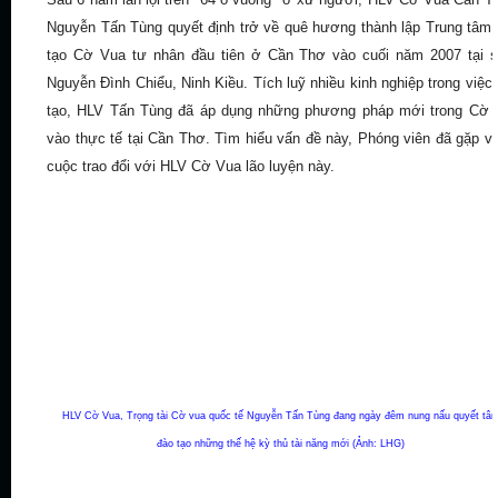
Nguyễn Tấn Tùng quyết định trở về quê hương thành lập Trung tâm
tạo Cờ Vua tư nhân đầu tiên ở Cần Thơ vào cuối năm 2007 tại 
Nguyễn Đình Chiểu, Ninh Kiều. Tích luỹ nhiều kinh nghiệp trong việc
tạo, HLV Tấn Tùng đã áp dụng những phương pháp mới trong Cờ 
vào thực tế tại Cần Thơ. Tìm hiểu vấn đề này, Phóng viên đã gặp v
cuộc trao đổi với HLV Cờ Vua lão luyện này.
HLV Cờ Vua, Trọng tài Cờ vua quốc tế Nguyễn Tấn Tùng đang ngày đêm nung nấu quyết tâ
đào tạo những thế hệ kỳ thủ tài năng mới (Ảnh: LHG)