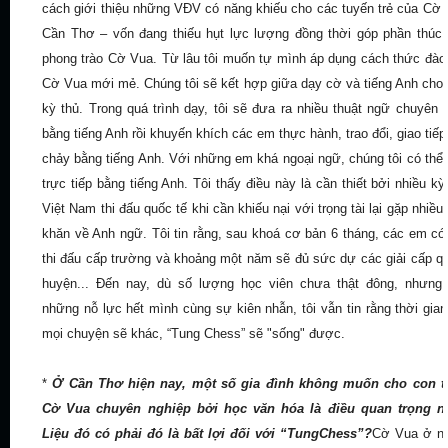
cách giới thiệu những VĐV có năng khiếu cho các tuyến trẻ của Cờ
Cần Thơ – vốn đang thiếu hụt lực lượng đồng thời góp phần thúc
phong trào Cờ Vua. Từ lâu tôi muốn tự mình áp dụng cách thức đào
Cờ Vua mới mẻ. Chúng tôi sẽ kết hợp giữa dạy cờ và tiếng Anh cho
kỳ thủ. Trong quá trình dạy, tôi sẽ đưa ra nhiều thuật ngữ chuyên
bằng tiếng Anh rồi khuyến khích các em thực hành, trao đổi, giao tiếp 
chảy bằng tiếng Anh. Với những em khá ngoại ngữ, chúng tôi có thể
trực tiếp bằng tiếng Anh. Tôi thấy điều này là cần thiết bởi nhiều kỳ
Việt Nam thi đấu quốc tế khi cần khiếu nại với trọng tài lại gặp nhiều
khăn về Anh ngữ. Tôi tin rằng, sau khoá cơ bản 6 tháng, các em có
thi đấu cấp trường và khoảng một năm sẽ đủ sức dự các giải cấp q
huyện... Đến nay, dù số lượng học viên chưa thật đông, nhưng
những nỗ lực hết mình cùng sự kiên nhẫn, tôi vẫn tin rằng thời gian
mọi chuyện sẽ khác, “Tung Chess” sẽ "sống" được.
*
Ở Cần Thơ hiện nay, một số gia đình không muốn cho con t
Cờ Vua chuyên
nghiệp bởi học văn hóa là điều quan trọng nh
Liệu đó có phải đó là bất lợi đối với “TungChess”?
Cờ Vua ở nh