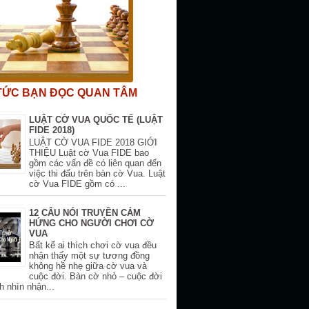
 TỨC BẠN ĐỌC QUAN TÂM
LUẬT CỜ VUA QUỐC TẾ (LUẬT
FIDE 2018)
LUẬT CỜ VUA FIDE 2018 GIỚI
THIỆU Luật cờ Vua FIDE bao
gồm các vấn đề có liên quan đến
việc thi đấu trên bàn cờ Vua. Luật
cờ Vua FIDE gồm có ...
12 CÂU NÓI TRUYỀN CẢM
HỨNG CHO NGƯỜI CHƠI CỜ
VUA
Bất kể ai thích chơi cờ vua đều
nhận thấy một sự tương đồng
không hề nhẹ giữa cờ vua và
cuộc đời. Bàn cờ nhỏ – cuộc đời
h nhìn nhận...