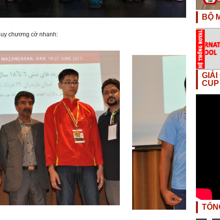
BỘ M
huy chương cờ nhanh:
GIẢ
CUP
TỔN