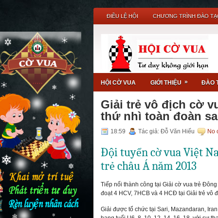
ĐIỀU LỆ HỘI
CHƯƠNG TRÌNH ĐÀO TẠ
»
HỘI CỜ VUA
GIỚI THIỆU
ĐÀO 
Giải trẻ vô địch cờ 
thứ nhì toàn đoàn s
18:59
Tác giả: Đỗ Văn Hiếu
No 
Đội tuyển cờ vua Việt Na
trẻ châu Á năm 2013
Tiếp nối thành công tại Giải cờ vua trẻ Đôn
đoạt 4 HCV, 7HCB và 4 HCĐ tại Giải trẻ vô đ
Giải được tổ chức tại Sari, Mazandaran, Ir