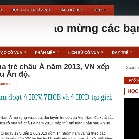
O
ĐƠN XIN GIA NHẬP CLB
ĐĂNG KÝ HỌC
LIÊN HỆ
Chào mừng các bạn đến v
»
»
»
»
TẠO CỜ VUA
PHẦN MỀM
LỊCH SỬ CỜ VUA
DẠY TRẺ
vua trẻ châu Á năm 2013, VN xếp
au Ấn độ.
Phổ b
comments
HỌC
m đoạt 4 HCV, 7HCB và 4 HCĐ tại giải
g Nam Á mở rộng vừa qua, đội tuyển trẻ cờ vua Việt Nam đã xuất sắc
ịch cờ vua trẻ châu Á năm 2013, xếp thứ nhì toàn đoàn sau Ấn độ.
an từ ngày 19/6 đến 27/6/2013 gồm 14 nhóm nam và nữ theo các