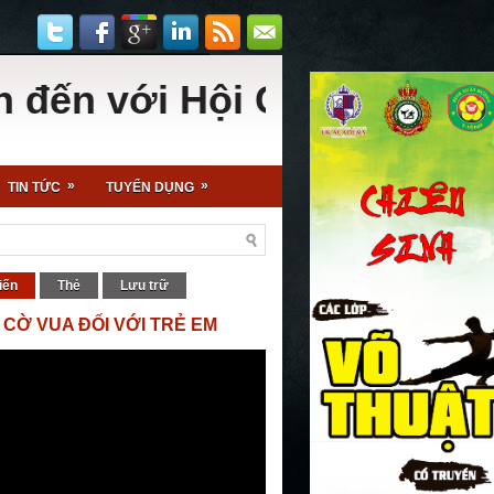
ới Hội Cờ Vua - Sân chơi 
»
»
TIN TỨC
TUYỂN DỤNG
iến
Thẻ
Lưu trữ
 CỜ VUA ĐỐI VỚI TRẺ EM