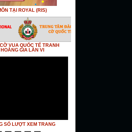
ÔN TẠI ROYAL (RIS)
I CỜ VUA QUỐC TẾ TRANH
 HOÀNG GIA LẦN VI
G SỐ LƯỢT XEM TRANG