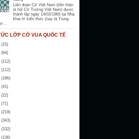
Liên đoàn Cờ Việt Nam (tiền thân
là hội Cờ Tướng Việt Nam) được
thành lập ngày 14/02/1965 tại Nhà
khai trí kiến thức (nay là Trung
ơ...
 TỨC LỚP CỜ VUA QUỐC TẾ
6
(15)
5
(64)
4
(112)
3
(112)
2
(186)
1
(41)
0
(22)
9
(71)
8
(219)
7
(343)
6
(332)
5
(136)