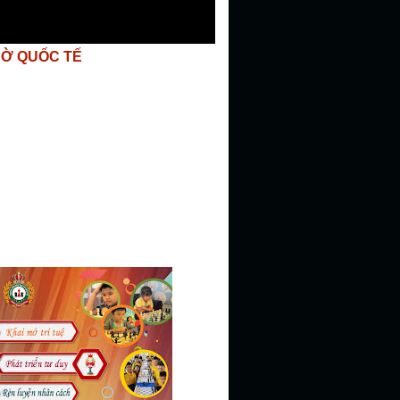
CỜ QUỐC TẾ