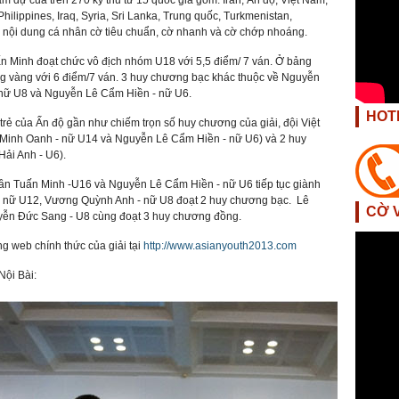
ham dự của trên 270 kỳ thủ từ 15 quốc gia gồm: Iran, Ấn độ, Việt Nam,
ilippines, Iraq, Syria, Sri Lanka, Trung quốc, Turkmenistan,
 3 nội dung cá nhân cờ tiêu chuẩn, cờ nhanh và cờ chớp nhoáng.
uấn Minh đoạt chức vô địch nhóm U18 với 5,5 điểm/ 7 ván. Ở bảng
g vàng với 6 điểm/7 ván. 3 huy chương bạc khác thuộc về Nguyễn
ữ U8 và Nguyễn Lê Cẩm Hiền - nữ U6.
HOT
 trẻ của Ấn độ gần như chiếm trọn số huy chương của giải, đội Việt
 Minh Oanh - nữ U14 và Nguyễn Lê Cẩm Hiền - nữ U6) và 2 huy
ải Anh - U6).
ần Tuấn Minh -U16 và Nguyễn Lê Cẩm Hiền - nữ U6 tiếp tục giành
 - nữ U12, Vương Quỳnh Anh - nữ U8 đoạt 2 huy chương bạc. Lê
CỜ 
uyễn Đức Sang - U8 cùng đoạt 3 huy chương đồng.
ang web chính thức của giải tại
http://www.asianyouth2013.com
Nội Bài: