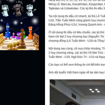
hạng tuổi U6, 8, 10, 12, 14, 16, 18, với sự t
Mông cổ, Maccau, Kazakhstan, Kyrgyzstan, Ph
Tajikstan và Uzbekistan. Các kỳ thủ thi đấu
Tại nội dung thi đấu cờ nhanh, kỳ thủ Lê T
U16, Trần Tuấn Minh cũng giành huy chươn
Đặng Hồng Phúc-U14, Vương Quỳnh Anh - n
Ở nội dung thi đấu cờ tiêu chuẩn, các kỳ thủ
Nam chỉ đạt 2 huy chương bạc (Nguyễn Thị
chương đồng (Lê Tuấn Minh - U18 và Tống H
Nội dung sau cùng, cờ vua chớp nhoáng, Tr
2 huy chương vàng, các kỳ thủ Võ Mai Trúc
Tuấn Minh - U18, Ngô Đức Trí - U10 và Ng
Các bạn có thể xem thông tin chi tiết trên tr
Ảnh đội tuyển Việt Nam ngày về tại sân bay 