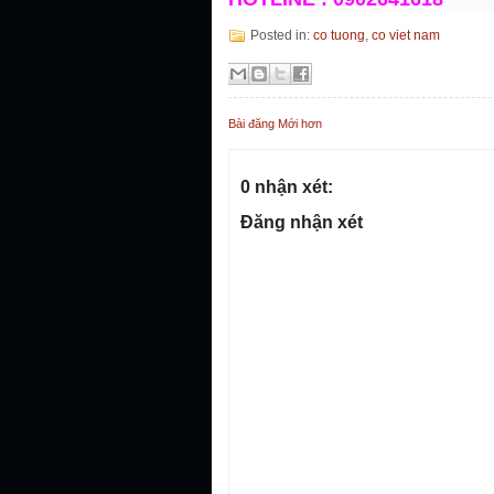
Posted in:
co tuong
,
co viet nam
Bài đăng Mới hơn
0 nhận xét:
Đăng nhận xét