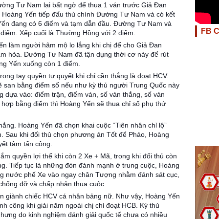
ờng Tư Nam lại bất ngờ để thua 1 ván trước Giả Đan
ư, Hoàng Yến tiếp đấu thủ chính Đường Tư Nam và có kết
 Yến đang có 6 điểm và tạm dẫn đầu. Đường Tư Nam và
FB 
điểm. Xếp cuối là Thường Hồng với 2 điểm.
ến làm người hâm mộ lo lắng khi chị để cho Giả Đan
cầm hòa. Đường Tư Nam đã tận dụng thời cơ này để rút
ng Yến xuống còn 1 điểm.
ong tay quyền tự quyết khi chỉ cần thắng là đoạt HCV.
 san bằng điểm số nếu như kỳ thủ người Trung Quốc này
g dựa vào: điểm trận, điểm ván, số ván thắng, số ván
g hợp bằng điểm thì Hoàng Yến sẽ thua chỉ số phụ thứ
thẳng. Hoàng Yến đã chọn khai cuộc “Tiên nhân chỉ lộ”
n. Sau khi đối thủ chọn phương án Tốt để Pháo, Hoàng
ết tâm tấn công.
m quyền lợi thế khi còn 2 Xe + Mã, trong khi đối thủ còn
g. Tiếp tục là những đòn đánh mạnh ở trung cuộc, Hoàng
ằng nước phế Xe vào ngay chân Tượng nhằm đánh sát cục,
chống đỡ và chấp nhận thua cuộc.
ến giành chiếc HCV cá nhân bảng nữ. Như vậy, Hoàng Yến
 công khi giải năm ngoái chị chỉ đoạt HCB. Kỳ thủ
ưng do kinh nghiệm đánh giải quốc tế chưa có nhiều