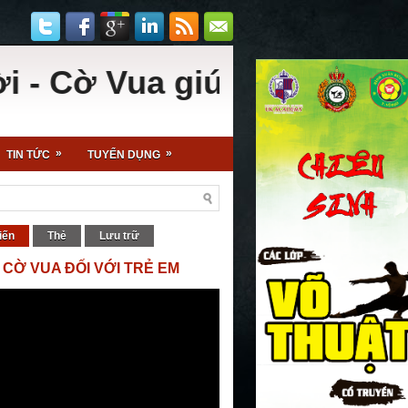
ờ Vua giúp khai mở trí tuệ
»
»
TIN TỨC
TUYỂN DỤNG
iến
Thẻ
Lưu trữ
 CỜ VUA ĐỐI VỚI TRẺ EM