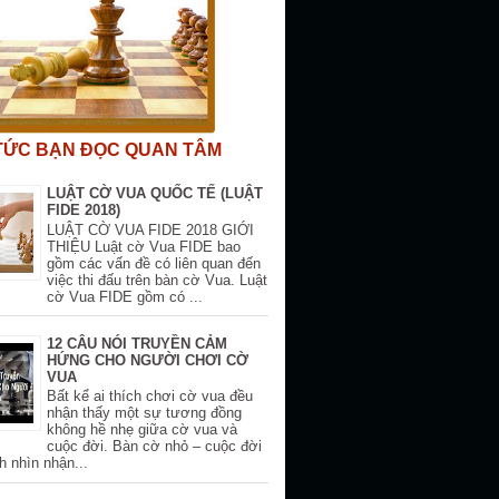
 TỨC BẠN ĐỌC QUAN TÂM
LUẬT CỜ VUA QUỐC TẾ (LUẬT
FIDE 2018)
LUẬT CỜ VUA FIDE 2018 GIỚI
THIỆU Luật cờ Vua FIDE bao
gồm các vấn đề có liên quan đến
việc thi đấu trên bàn cờ Vua. Luật
cờ Vua FIDE gồm có ...
12 CÂU NÓI TRUYỀN CẢM
HỨNG CHO NGƯỜI CHƠI CỜ
VUA
Bất kể ai thích chơi cờ vua đều
nhận thấy một sự tương đồng
không hề nhẹ giữa cờ vua và
cuộc đời. Bàn cờ nhỏ – cuộc đời
h nhìn nhận...