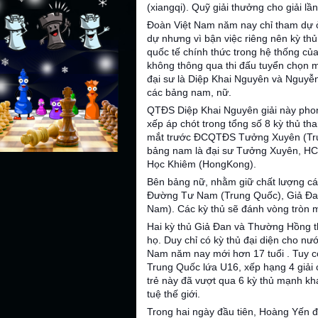
(xiangqi). Quỹ giải thưởng cho giải lần
Đoàn Việt Nam năm nay chỉ tham dự 
dự nhưng vì bận việc riêng nên kỳ th
quốc tế chính thức trong hệ thống của
không thông qua thi đấu tuyển chọn m
đại sư là Diệp Khai Nguyên và Nguyễ
các bảng nam, nữ.
QTĐS Diệp Khai Nguyên giải này phon
xếp áp chót trong tổng số 8 kỳ thủ t
mắt trước ĐCQTĐS Tưởng Xuyên (Trun
bảng nam là đại sư Tưởng Xuyên, HC
Học Khiêm (HongKong).
Bên bảng nữ, nhằm giữ chất lượng cá
Đường Tư Nam (Trung Quốc), Giả Đa
Nam). Các kỳ thủ sẽ đánh vòng tròn mộ
Hai kỳ thủ Giả Đan và Thường Hồng t
họ. Duy chỉ có kỳ thủ đại diện cho 
Nam năm nay mới hơn 17 tuổi . Tuy cò
Trung Quốc lứa U16, xếp hạng 4 giải
trẻ này đã vượt qua 6 kỳ thủ mạnh khá
tuệ thế giới.
Trong hai ngày đầu tiên, Hoàng Yến đã