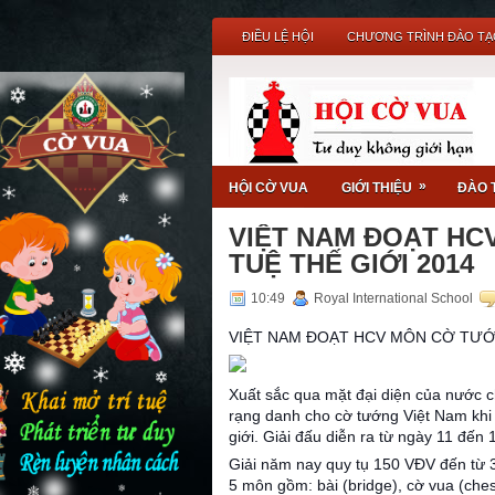
ĐIỀU LỆ HỘI
CHƯƠNG TRÌNH ĐÀO TẠ
i Cờ Vua - Sân chơi trí t
»
HỘI CỜ VUA
GIỚI THIỆU
ĐÀO 
VIỆT NAM ĐOẠT HCV
TUỆ THẾ GIỚI 2014
10:49
Royal International School
VIỆT NAM ĐOẠT HCV MÔN CỜ TƯỚNG
Xuất sắc qua mặt đại diện của nước 
rạng danh cho cờ tướng Việt Nam khi 
giới. Giải đấu diễn ra từ ngày 11 đến 
Giải năm nay quy tụ 150 VĐV đến từ 3
5 môn gồm: bài (bridge), cờ vua (che