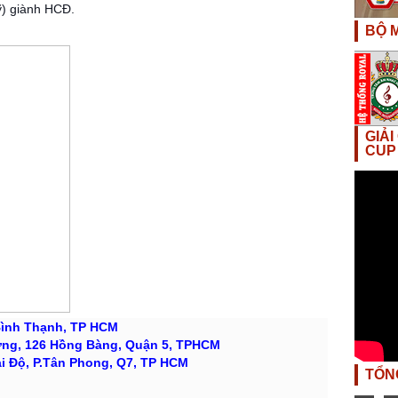
ỹ) giành HCĐ.
BỘ M
GIẢ
CUP
Bình Thạnh, TP HCM
ng, 126 Hồng Bàng, Quận 5, TPHCM
ại Độ, P.Tân Phong, Q7, TP HCM
TỔN