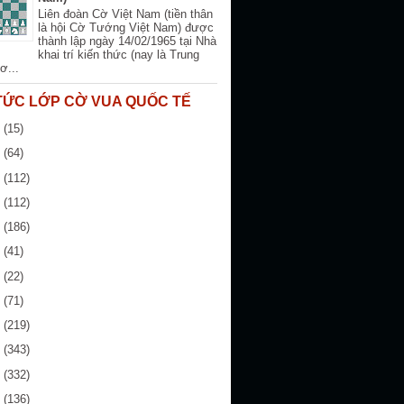
Liên đoàn Cờ Việt Nam (tiền thân
là hội Cờ Tướng Việt Nam) được
thành lập ngày 14/02/1965 tại Nhà
khai trí kiến thức (nay là Trung
ơ...
 TỨC LỚP CỜ VUA QUỐC TẾ
6
(15)
5
(64)
4
(112)
3
(112)
2
(186)
1
(41)
0
(22)
9
(71)
8
(219)
7
(343)
6
(332)
5
(136)