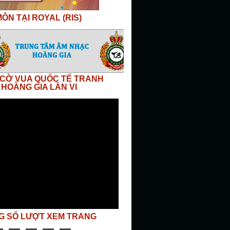
ÔN TẠI ROYAL (RIS)
I CỜ VUA QUỐC TẾ TRANH
 HOÀNG GIA LẦN VI
G SỐ LƯỢT XEM TRANG