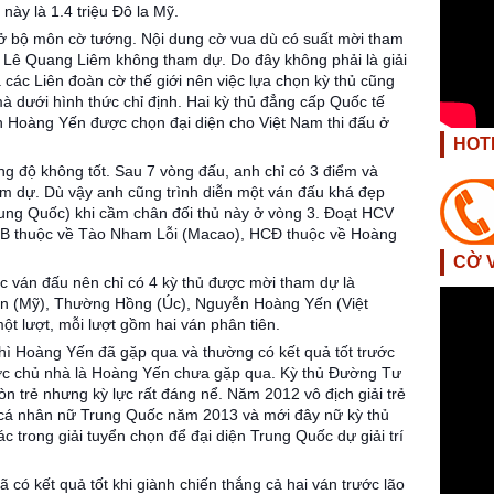
 này là 1.4 triệu Đô la Mỹ.
ở bộ môn cờ tướng. Nội dung cờ vua dù có suất mời tham
ủ Lê Quang Liêm không tham dự. Do đây không phải là giải
 các Liên đoàn cờ thế giới nên việc lựa chọn kỳ thủ cũng
à dưới hình thức chỉ định. Hai kỳ thủ đẳng cấp Quốc tế
n Hoàng Yến được chọn đại diện cho Việt Nam thi đấu ở
HOT
g độ không tốt. Sau 7 vòng đấu, anh chỉ có 3 điểm và
ham dự. Dù vậy anh cũng trình diễn một ván đấu khá đẹp
g Quốc) khi cầm chân đối thủ này ở vòng 3. Đoạt HCV
B thuộc về Tào Nham Lỗi (Macao), HCĐ thuộc về Hoàng
CỜ 
c ván đấu nên chỉ có 4 kỳ thủ được mời tham dự là
n (Mỹ), Thường Hồng (Úc), Nguyễn Hoàng Yến (Việt
t lượt, mỗi lượt gồm hai ván phân tiên.
hì Hoàng Yến đã gặp qua và thường có kết quả tốt trước
nước chủ nhà là Hoàng Yến chưa gặp qua. Kỳ thủ Đường Tư
n trẻ nhưng kỳ lực rất đáng nể. Năm 2012 vô địch giải trẻ
 cá nhân nữ Trung Quốc năm 2013 và mới đây nữ kỳ thủ
c trong giải tuyển chọn để đại diện Trung Quốc dự giải trí
 có kết quả tốt khi giành chiến thắng cả hai ván trước lão