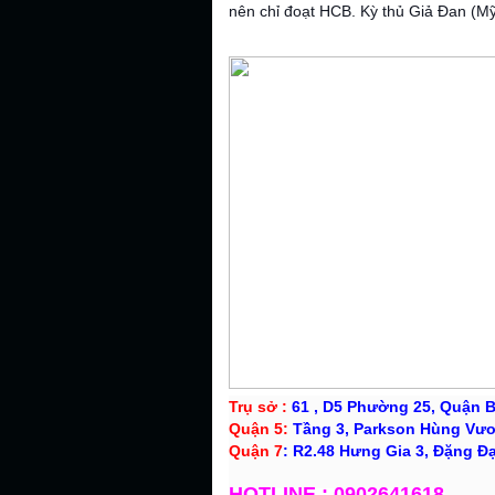
nên chỉ đoạt HCB. Kỳ thủ Giả Đan (M
Trụ sở :
61
, D5 Phường 25, Quận 
Quận 5:
Tầng 3, Parkson Hùng Vươ
Quận 7
: R2.48 Hưng Gia 3, Đặng Đ
HOTLINE : 0902641618