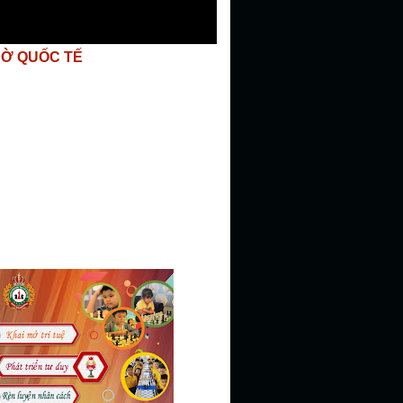
CỜ QUỐC TẾ