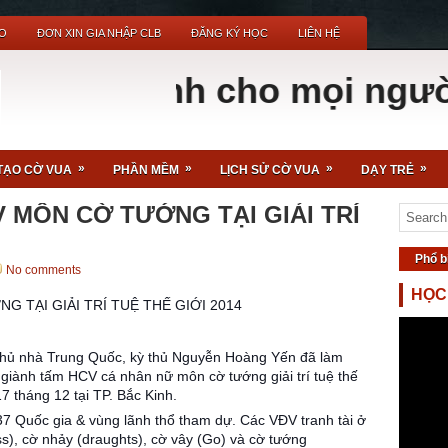
O
ĐƠN XIN GIA NHẬP CLB
ĐĂNG KÝ HỌC
LIÊN HỆ
uệ dành cho mọi người - C
»
»
»
»
TẠO CỜ VUA
PHẦN MỀM
LỊCH SỬ CỜ VUA
DẠY TRẺ
 MÔN CỜ TƯỚNG TẠI GIẢI TRÍ
Phổ b
No comments
HỌC
 TẠI GIẢI TRÍ TUỆ THẾ GIỚI 2014
chủ nhà Trung Quốc, kỳ thủ Nguyễn Hoàng Yến đã làm
giành tấm HCV cá nhân nữ môn cờ tướng giải trí tuệ thế
17 tháng 12 tại TP. Bắc Kinh.
7 Quốc gia & vùng lãnh thổ tham dự. Các VĐV tranh tài ở
ss), cờ nhảy (draughts), cờ vây (Go) và cờ tướng