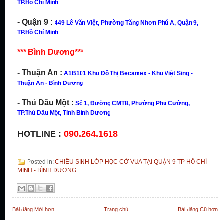
TP.Hồ Chí Minh
- Quận 9 :
449 Lê Văn Việt, Phường Tăng Nhơn Phú A, Quận 9,
TP.Hồ Chí Minh
*** Bình Dương***
- Thuận An :
A1B101 Khu Đô Thị Becamex - Khu Việt Sing -
Thuận An - Bình Dương
- Thủ Dầu Một :
Số 1, Đường CMT8, Phường Phú Cường,
TP.Thủ Dầu Một, Tỉnh Bình Dương
HOTLINE :
090.264.1618
Posted in:
CHIÊU SINH LỚP HỌC CỜ VUA TẠI QUẬN 9 TP HỒ CHÍ
MINH - BÌNH DƯƠNG
Bài đăng Mới hơn
Trang chủ
Bài đăng Cũ hơn