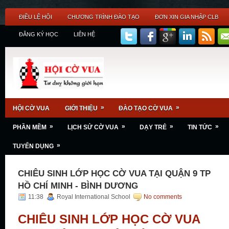
ĐIỀU LỆ HỘI
CHƯƠNG TRÌNH ĐÀO TẠO
ĐƠN XIN GIA NHẬP CLB
ĐĂNG KÝ HỌC
LIÊN HỆ
»
»
HỘI CỜ VUA
GIỚI THIỆU
ĐÀO TẠO CỜ VUA
»
»
»
»
PHẦN MỀM
LỊCH SỬ CỜ VUA
DẠY TRẺ
TIN TỨC
»
TUYỂN DỤNG
CHIÊU SINH LỚP HỌC CỜ VUA TẠI QUẬN 9 TP
HỒ CHÍ MINH - BÌNH DƯƠNG
11:38
Royal International School
No comments
CHIÊU SINH LỚP HỌC CỜ VUA