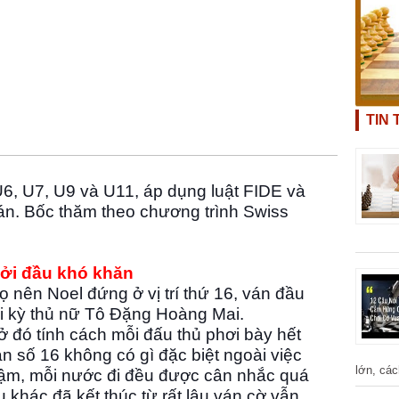
TIN
U6, U7, U9 và U11, áp dụng luật FIDE và
ván. Bốc thăm theo chương trình Swiss
i đầu khó khăn
 nên Noel đứng ở vị trí thứ 16, ván đầu
ới kỳ thủ nữ Tô Đặng Hoàng Mai.
 đó tính cách mỗi đấu thủ phơi bày hết
àn số 16 không có gì đặc biệt ngoài việc
lớn, các
hậm, mỗi nước đi đều được cân nhắc quá
 khác đã kết thúc từ rất lâu ván cờ vẫn