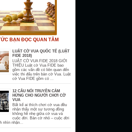
 TỨC BẠN ĐỌC QUAN TÂM
LUẬT CỜ VUA QUỐC TẾ (LUẬT
FIDE 2018)
LUẬT CỜ VUA FIDE 2018 GIỚI
THIỆU Luật cờ Vua FIDE bao
gồm các vấn đề có liên quan đến
việc thi đấu trên bàn cờ Vua. Luật
cờ Vua FIDE gồm có ...
12 CÂU NÓI TRUYỀN CẢM
HỨNG CHO NGƯỜI CHƠI CỜ
VUA
Bất kể ai thích chơi cờ vua đều
nhận thấy một sự tương đồng
không hề nhẹ giữa cờ vua và
cuộc đời. Bàn cờ nhỏ – cuộc đời
h nhìn nhận...