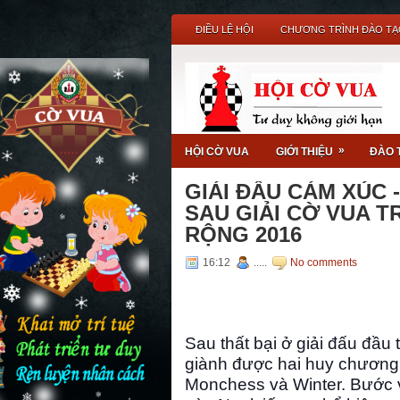
ĐIỀU LỆ HỘI
CHƯƠNG TRÌNH ĐÀO TẠ
»
HỘI CỜ VUA
GIỚI THIỆU
ĐÀO 
GIẢI ĐẤU CẢM XÚC 
SAU GIẢI CỜ VUA 
RỘNG 2016
16:12
.....
No comments
Sau thất bại ở giải đấu đầu
giành được hai huy chương ở
Monchess và Winter.
Bước 