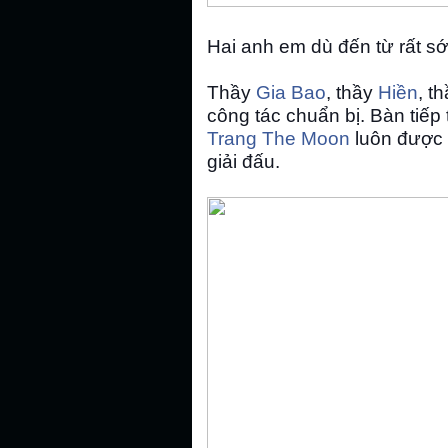
Hai anh em dù đến từ rất sớ
Thầy
Gia Bao
, thầy
Hiền
, t
công tác chuẩn bị.
Bàn tiếp
Trang The Moon
luôn được 
giải đấu.