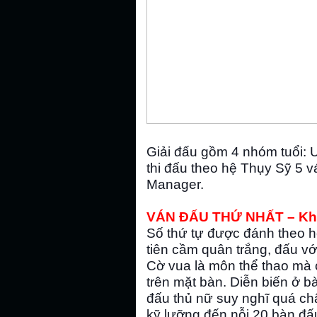
Giải đấu gồm 4 nhóm tuổi: 
thi đấu theo hệ Thụy Sỹ 5 
Manager.
VÁN ĐẤU THỨ NHẤT – Khở
Số thứ tự được đánh theo họ
tiên cầm quân trắng, đấu v
Cờ vua là môn thể thao mà ở
trên mặt bàn. Diễn biến ở b
đấu thủ nữ suy nghĩ quá c
kỹ lưỡng đến nỗi 20 bàn đấu