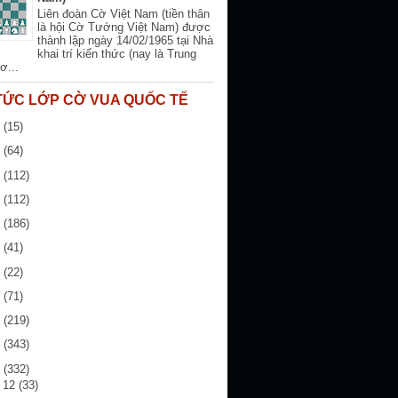
Liên đoàn Cờ Việt Nam (tiền thân
là hội Cờ Tướng Việt Nam) được
thành lập ngày 14/02/1965 tại Nhà
khai trí kiến thức (nay là Trung
ơ...
 TỨC LỚP CỜ VUA QUỐC TẾ
6
(15)
5
(64)
4
(112)
3
(112)
2
(186)
1
(41)
0
(22)
9
(71)
8
(219)
7
(343)
6
(332)
g 12
(33)