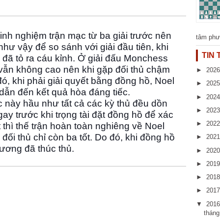
inh nghiệm trận mạc từ ba giải trước nên
tâm phư
như vậy để so sánh với giải đầu tiên, khi
TIN
 đã tỏ ra cáu kỉnh. Ở giải đấu Monchess
u vẫn không cao nên khi gặp đối thủ chậm
►
202
ó, khi phải giải quyết bằng đồng hồ, Noel
►
202
dẫn đến kết quả hòa đáng tiếc.
►
202
úc này hầu như tất cả các kỳ thủ đều dồn
►
202
gay trước khi trọng tài đặt đồng hồ để xác
►
202
 thì thế trận hoàn toàn nghiêng về Noel
i đối thủ chỉ còn ba tốt. Do đó, khi đồng hồ
►
202
hương đã thúc thủ.
►
202
►
201
►
201
►
201
▼
201
thán