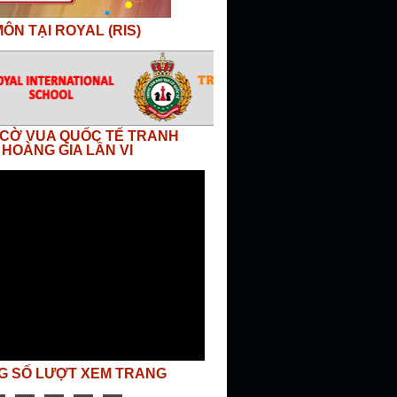
ÔN TẠI ROYAL (RIS)
I CỜ VUA QUỐC TẾ TRANH
 HOÀNG GIA LẦN VI
G SỐ LƯỢT XEM TRANG