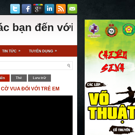
 đến với Hội Cờ Vua - Sân 
»
»
TIN TỨC
TUYỂN DỤNG
iến
Thẻ
Lưu trữ
 CỜ VUA ĐỐI VỚI TRẺ EM