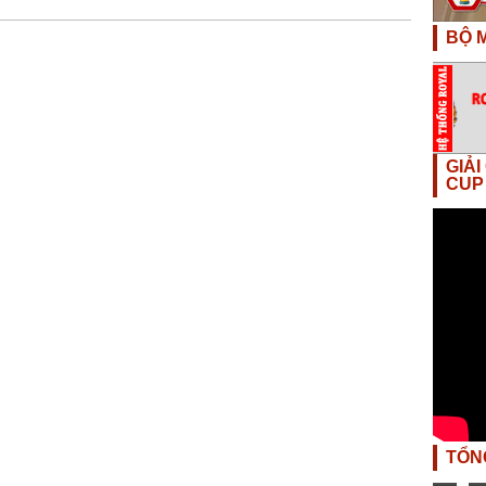
BỘ M
GIẢ
CUP
TỔN