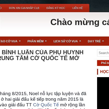
O
ĐƠN XIN GIA NHẬP CLB
ĐĂNG KÝ HỌC
LIÊN HỆ
Chào mừng các bạn
»
»
»
»
TẠO CỜ VUA
PHẦN MỀM
LỊCH SỬ CỜ VUA
DẠY TRẺ
- BÌNH LUẬN CỦA PHỤ HUYNH
TRUNG TÂM CỜ QUỐC TẾ MỞ
Phổ b
HỌC
 tháng 8/2015, Noel nỗ lực tập luyện và đã
 hai giải đấu kế tiếp trong năm 2015 là
vào giải đấu TT
Cờ Quốc Tế
mở rộng lần