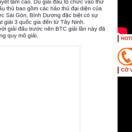
quyết tâm cao.
Dù giải đấu tổ chức vào thứ
u thủ bao gồm các hảo thủ đại diện của
ực Sài Gòn, Bình Dương đặc biệt có sự
t giải 3 quốc gia đến từ Tây Ninh.
với giải đấu trước nên BTC giải lần này đã
ng quy mô giải.
HOT
CỜ 