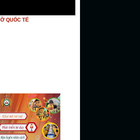
CỜ QUỐC TẾ