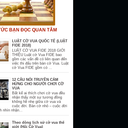
 TỨC BẠN ĐỌC QUAN TÂM
LUẬT CỜ VUA QUỐC TẾ (LUẬT
FIDE 2018)
LUẬT CỜ VUA FIDE 2018 GIỚI
THIỆU Luật cờ Vua FIDE bao
gồm các vấn đề có liên quan đến
việc thi đấu trên bàn cờ Vua. Luật
cờ Vua FIDE gồm có ...
12 CÂU NÓI TRUYỀN CẢM
HỨNG CHO NGƯỜI CHƠI CỜ
VUA
Bất kể ai thích chơi cờ vua đều
nhận thấy một sự tương đồng
không hề nhẹ giữa cờ vua và
cuộc đời. Bàn cờ nhỏ – cuộc đời
h nhìn nhận...
Theo dòng lịch sử cờ vua thế
giới (Hội Cờ Vua)