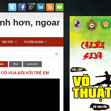
hơn, ngoan hơn, học giỏi 
»
»
TIN TỨC
TUYỂN DỤNG
iến
Thẻ
Lưu trữ
 CỜ VUA ĐỐI VỚI TRẺ EM