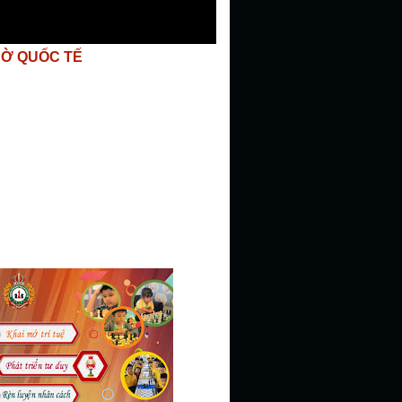
CỜ QUỐC TẾ