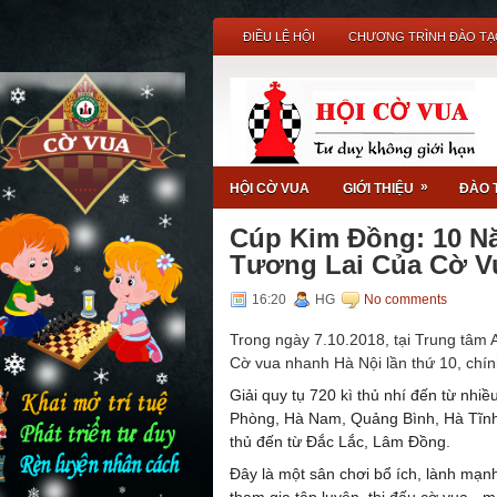
ĐIỀU LỆ HỘI
CHƯƠNG TRÌNH ĐÀO TẠ
khai mở trí tuệ, kích hoạt
»
HỘI CỜ VUA
GIỚI THIỆU
ĐÀO 
Cúp Kim Đồng: 10 N
Tương Lai Của Cờ V
16:20
HG
No comments
Trong ngày 7.10.2018, tại Trung tâm
Cờ vua nhanh Hà Nội lần thứ 10, chín
Giải quy tụ 720 kì thủ nhí đến từ nhi
Phòng, Hà Nam, Quảng Bình, Hà Tĩnh, 
thủ đến từ Đắc Lắc, Lâm Đồng.
Đây là một sân chơi bổ ích, lành mạn