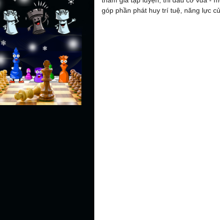
tham gia tập luyện, thi đấu cờ vua - 
góp phần phát huy trí tuệ, năng lực củ