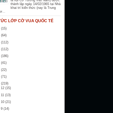
là hội Cờ Tướng Việt Nam) được
thành lập ngày 14/02/1965 tại Nhà
khai trí kiến thức (nay là Trung
ơ...
 TỨC LỚP CỜ VUA QUỐC TẾ
6
(15)
5
(64)
4
(112)
3
(112)
2
(186)
1
(41)
0
(22)
9
(71)
8
(219)
g 12
(15)
 11
(13)
g 10
(21)
g 9
(14)