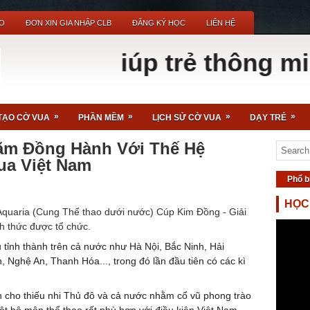
O
ĐƠN XIN GIA NHẬP CLB
ĐĂNG KÝ HỌC
LIÊN HỆ
 não giúp trẻ thông minh 
»
»
»
»
TẠO CỜ VUA
PHẦN MỀM
LỊCH SỬ CỜ VUA
DẠY TRẺ
ăm Đồng Hành Với Thế Hệ
ua Việt Nam
Phổ b
HỌC
 Aquaria (Cung Thể thao dưới nước) Cúp Kim Đồng - Giải
h thức được tổ chức.
ều tỉnh thành trên cả nước như Hà Nội, Bắc Ninh, Hải
Nghệ An, Thanh Hóa..., trong đó lần đầu tiên có các kì
h cho thiếu nhi Thủ đô và cả nước nhằm cổ vũ phong trào