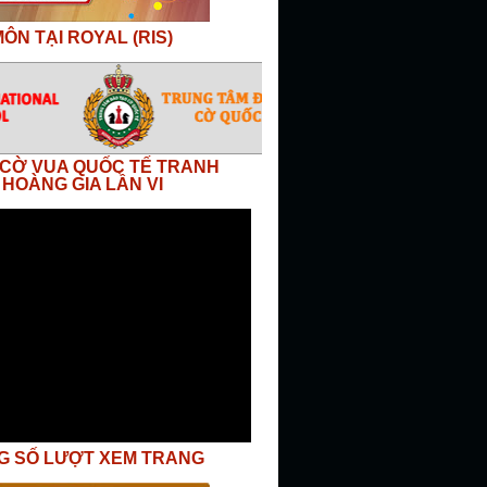
ÔN TẠI ROYAL (RIS)
I CỜ VUA QUỐC TẾ TRANH
 HOÀNG GIA LẦN VI
G SỐ LƯỢT XEM TRANG