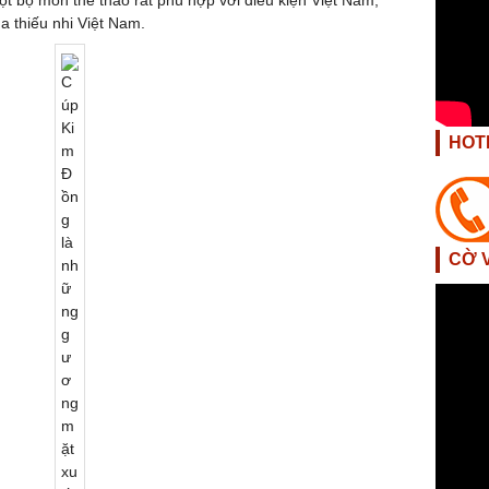
một bộ môn thể thao rất phù hợp với điều kiện Việt Nam,
a thiếu nhi Việt Nam.
HOT
CỜ 