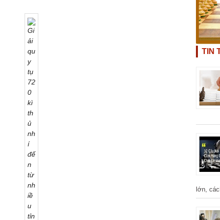
TIN
lớn, các