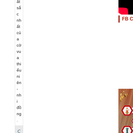
FB 
C