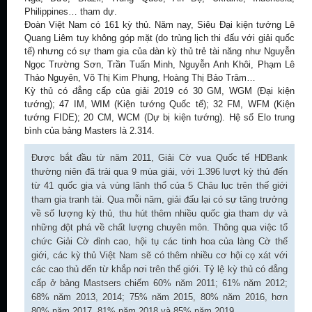
Philippines… tham dự.
Đoàn Việt Nam có 161 kỳ thủ. Năm nay, Siêu Đại kiện tướng Lê
Quang Liêm tuy không góp mặt (do trùng lịch thi đấu với giải quốc
tế) nhưng có sự tham gia của dàn kỳ thủ trẻ tài năng như Nguyễn
Ngọc Trường Sơn, Trần Tuấn Minh, Nguyễn Anh Khôi, Phạm Lê
Thảo Nguyên, Võ Thị Kim Phụng, Hoàng Thị Bảo Trâm…
Kỳ thủ có đẳng cấp của giải 2019 có 30 GM, WGM (Đại kiện
tướng); 47 IM, WIM (Kiện tướng Quốc tế); 32 FM, WFM (Kiện
tướng FIDE); 20 CM, WCM (Dự bị kiện tướng). Hệ số Elo trung
bình của bảng Masters là 2.314.
Được bắt đầu từ năm 2011, Giải Cờ vua Quốc tế HDBank
thường niên đã trải qua 9 mùa giải, với 1.396 lượt kỳ thủ đến
từ 41 quốc gia và vùng lãnh thổ của 5 Châu lục trên thế giới
tham gia tranh tài. Qua mỗi năm, giải đấu lại có sự tăng trưởng
về số lượng kỳ thủ, thu hút thêm nhiều quốc gia tham dự và
những đột phá về chất lượng chuyên môn. Thông qua việc tổ
chức Giải Cờ đỉnh cao, hội tụ các tinh hoa của làng Cờ thế
giới, các kỳ thủ Việt Nam sẽ có thêm nhiều cơ hội cọ xát với
các cao thủ đến từ khắp nơi trên thế giới. Tỷ lệ kỳ thủ có đẳng
cấp ở bảng Mastsers chiếm 60% năm 2011; 61% năm 2012;
68% năm 2013, 2014; 75% năm 2015, 80% năm 2016, hơn
80% năm 2017, 81% năm 2018 và 85% năm 2019.