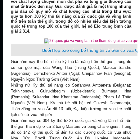
với chất lượng chuyên môn đột phá và tổng giải thưởng cao
nhất từ trước đến nay. Giải được đánh giá là một trong những
giải đấu có quy mô và chất lượng cao nhất trong khu vực:
quy tụ hơn 300 kỳ thủ tài năng của 27 quốc gia và vùng lãnh
thổ trên toàn thế giới, trong đó có nhiều siêu đại kiện tướng
quốc tế trong top 100 của thế giới, hệ số Elo trung bình của
giải 2.314.
Buổi Họp báo công bố thông tin về Giải cờ vua 
Giải năm nay thu hút nhiều kỳ thủ tài năng trên thế giới, trong đó
có sự góp mặt của Wang Hao (Trung Quốc); Mareco Sandro
(Argentina), Demchenko Anton (Nga); Cheparinov Ivan (Geogria);
Nguyễn Ngọc Trường Sơn (Việt Nam).
Những nữ Kỳ thủ tài năng có Stefanova Antoaneta (Bulgaria);
Tokhirjonova Gulrukhbegim (Uzbekistan); Bulmaga Irina
(Romania); Sukandar Irine Kharisma (Indonesia); Phạm Lê Thảo
Nguyên (Việt Nam). Kỳ thủ trẻ nổi bật có Gukesh Dommaraju,
Thần đồng cờ vua Ấn độ 13 tuổi, Đại kiện tướng cờ vua trẻ nhất
lịch sử cờ vua thế giới.
Giải năm nay có 304 kỳ thủ từ 27 quốc gia và vùng lãnh thổ trên
thế giới tham dự ở cả 2 bảng Masters và bảng Challengers. Trong
đó có 142 kỳ thủ quốc tế đến từ các cường quốc cờ vua như:
Nga, Đức, Brazil, Trung Quốc, Ấn Độ, Ukraine, Indonesia,