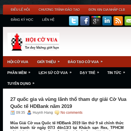
ĐIỀU LỆ HỘI
CHƯƠNG TRÌNH ĐÀO TẠO
ĐƠN XIN GIA NHẬP CLB
ĐĂNG KÝ HỌC
LIÊN HỆ
»
»
HỘI CỜ VUA
GIỚI THIỆU
ĐÀO TẠO CỜ VUA
»
»
»
»
PHẦN MỀM
LỊCH SỬ CỜ VUA
DẠY TRẺ
TIN TỨC
»
TUYỂN DỤNG
27 quốc gia và vùng lãnh thổ tham dự giải Cờ Vua
Quốc tế HDBank năm 2019
09:35
Huynh Hang
No comments
Mùa Giải Cờ vua Quốc tế HDBank 2019 lần thứ 9 sẽ chính thức
khởi tranh từ ngày 07/3 đến13/3 tại Khách sạn Rex, TPHCM