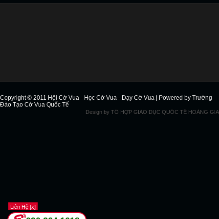
Copyright © 2011
Hội Cờ Vua - Học Cờ Vua - Dạy Cờ Vua
| Powered by
Trường
Đào Tạo Cờ Vua Quốc Tế
Design by
TỔ HỢP GIÁO DỤC QUỐC TẾ HOÀNG GIA
Liên Hệ [x]