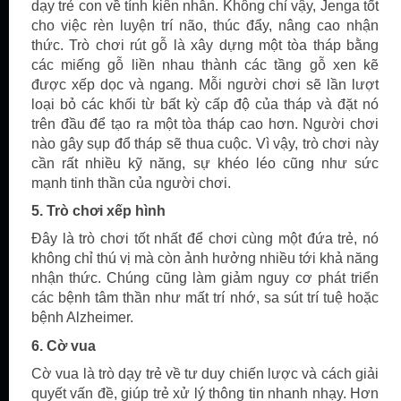
dạy trẻ con về tính kiên nhẫn. Không chỉ vậy, Jenga tốt
cho việc rèn luyện trí não, thúc đẩy, nâng cao nhận
thức. Trò chơi rút gỗ là xây dựng một tòa tháp bằng
các miếng gỗ liền nhau thành các tầng gỗ xen kẽ
được xếp dọc và ngang. Mỗi người chơi sẽ lần lượt
loại bỏ các khối từ bất kỳ cấp độ của tháp và đặt nó
trên đầu để tạo ra một tòa tháp cao hơn. Người chơi
nào gây sụp đổ tháp sẽ thua cuộc. Vì vậy, trò chơi này
cần rất nhiều kỹ năng, sự khéo léo cũng như sức
mạnh tinh thần của người chơi.
5. Trò chơi xếp hình
Đây là trò chơi tốt nhất để chơi cùng một đứa trẻ, nó
không chỉ thú vị mà còn ảnh hưởng nhiều tới khả năng
nhận thức. Chúng cũng làm giảm nguy cơ phát triển
các bệnh tâm thần như mất trí nhớ, sa sút trí tuệ hoặc
bệnh Alzheimer.
6. Cờ vua
Cờ vua là trò dạy trẻ về tư duy chiến lược và cách giải
quyết vấn đề, giúp trẻ xử lý thông tin nhanh nhạy. Hơn