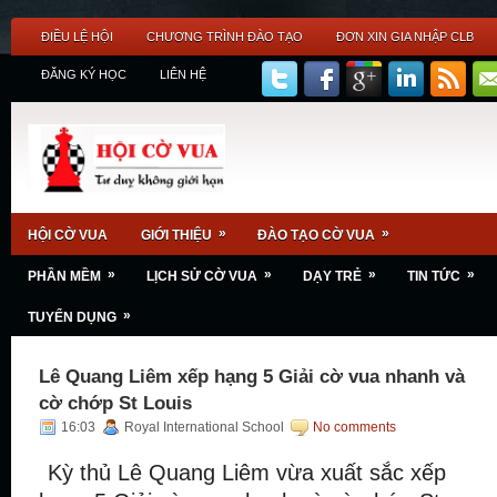
ĐIỀU LỆ HỘI
CHƯƠNG TRÌNH ĐÀO TẠO
ĐƠN XIN GIA NHẬP CLB
ĐĂNG KÝ HỌC
LIÊN HỆ
»
»
HỘI CỜ VUA
GIỚI THIỆU
ĐÀO TẠO CỜ VUA
»
»
»
»
PHẦN MỀM
LỊCH SỬ CỜ VUA
DẠY TRẺ
TIN TỨC
»
TUYỂN DỤNG
Lê Quang Liêm xếp hạng 5 Giải cờ vua nhanh và
cờ chớp St Louis
16:03
Royal International School
No comments
Kỳ thủ Lê Quang Liêm vừa xuất sắc xếp