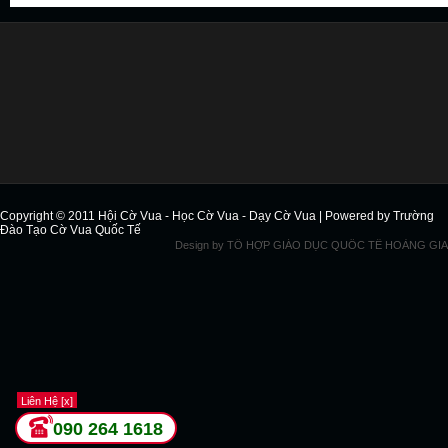
Copyright © 2011
Hội Cờ Vua - Học Cờ Vua - Dạy Cờ Vua
| Powered by
Trường
Đào Tạo Cờ Vua Quốc Tế
Design by
TỔ HỢP GIÁO DỤC QUỐC TẾ HOÀNG GIA
Liên Hệ [x]
090 264 1618