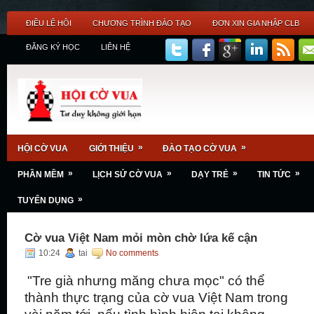
ĐIỀU LỆ HỘI
CHƯƠNG TRÌNH ĐÀO TẠO
ĐƠN XIN GIA NHẬP CLB
ĐĂNG KÝ HỌC
LIÊN HỆ
»
»
HỘI CỜ VUA
GIỚI THIỆU
ĐÀO TẠO CỜ VUA
»
»
»
»
PHẦN MỀM
LỊCH SỬ CỜ VUA
DẠY TRẺ
TIN TỨC
»
TUYỂN DỤNG
Cờ vua Việt Nam mỏi mòn chờ lứa kế cận
10:24
tai
No comments
"Tre già nhưng măng chưa mọc" có thể
thành thực trạng của cờ vua Việt Nam trong