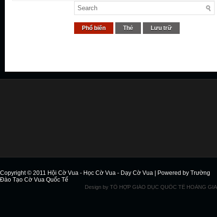
Phổ biến
Thẻ
Lưu trữ
Copyright © 2011
Hội Cờ Vua - Học Cờ Vua - Dạy Cờ Vua
| Powered by
Trường
Đào Tạo Cờ Vua Quốc Tế
Design by
TỔ HỢP GIÁO DỤC QUỐC TẾ HOÀNG GIA