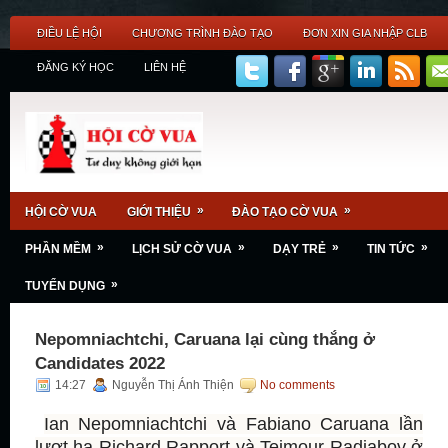
ĐIỀU LỆ HỘI
CHƯƠNG TRÌNH ĐÀO TẠO
ĐƠN XIN GIA NHẬP CLB
ĐĂNG KÝ HỌC
LIÊN HỆ
»
»
HỘI CỜ VUA
GIỚI THIỆU
ĐÀO TẠO CỜ VUA
»
»
»
»
PHẦN MỀM
LỊCH SỬ CỜ VUA
DẠY TRẺ
TIN TỨC
»
TUYỂN DỤNG
Nepomniachtchi, Caruana lại cùng thắng ở
Candidates 2022
14:27
Nguyễn Thị Ánh Thiện
No comments
Ian Nepomniachtchi và Fabiano Caruana lần
lượt hạ Richard Rapport và Teimour Radjabov ở