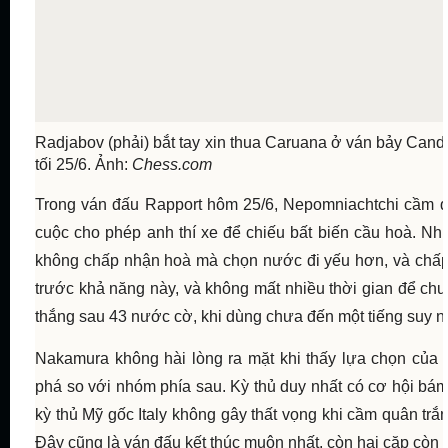
Radjabov (phải) bắt tay xin thua Caruana ở ván bảy Cand
tối 25/6. Ảnh:
Chess.com
Trong ván đấu Rapport hôm 25/6, Nepomniachtchi cầm qu
cuộc cho phép anh thí xe để chiếu bất biến cầu hoà. Nh
không chấp nhận hoà mà chọn nước đi yếu hơn, và chấp 
trước khả năng này, và không mất nhiều thời gian để chu
thắng sau 43 nước cờ, khi dùng chưa đến một tiếng suy n
Nakamura không hài lòng ra mặt khi thấy lựa chọn của R
phá so với nhóm phía sau. Kỳ thủ duy nhất có cơ hội bá
kỳ thủ Mỹ gốc Italy không gây thất vọng khi cầm quân tr
Đây cũng là ván đấu kết thúc muộn nhất, còn hai cặp còn l