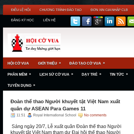
ĐIỀU LỆ HỘI
CHƯƠNG TRÌNH ĐÀO TẠO
ĐƠN XIN GIA NHẬP CLB
ĐĂNG KÝ HỌC
LIÊN HỆ
»
»
HỘI CỜ VUA
GIỚI THIỆU
ĐÀO TẠO CỜ VUA
»
»
»
»
PHẦN MỀM
LỊCH SỬ CỜ VUA
DẠY TRẺ
TIN TỨC
»
TUYỂN DỤNG
Đoàn thể thao Người khuyết tật Việt Nam xuất
quân dự ASEAN Para Games 11
11:51
Royal International School
No comments
Sáng ngày 20/7, Lễ xuất quân Đoàn thể thao Người
khuyết tật Việt Nam tham dự Đại hội thể thao Người