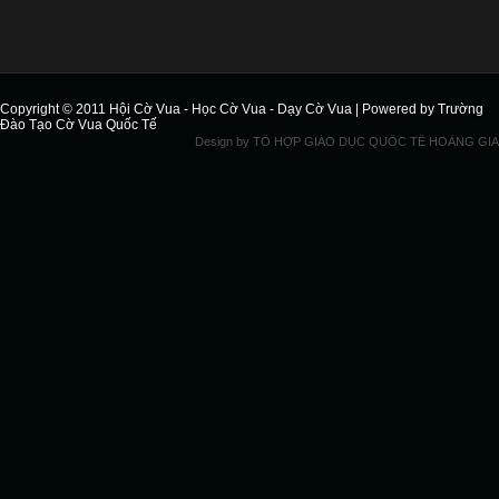
Copyright © 2011
Hội Cờ Vua - Học Cờ Vua - Dạy Cờ Vua
| Powered by
Trường
Đào Tạo Cờ Vua Quốc Tế
Design by
TỔ HỢP GIÁO DỤC QUỐC TẾ HOÀNG GIA