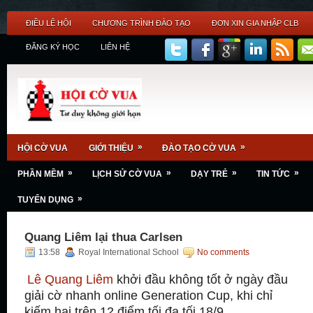
ĐIỀU LỆ HỘI
CHƯƠNG TRÌNH ĐÀO TẠO
ĐƠN XIN GIA NHẬP CLB
ĐĂNG KÝ HỌC
LIÊN HỆ
»
»
HỘI CỜ VUA
GIỚI THIỆU
ĐÀO TẠO CỜ VUA
»
»
»
»
PHẦN MỀM
LỊCH SỬ CỜ VUA
DẠY TRẺ
TIN TỨC
»
TUYỂN DỤNG
Quang Liêm lại thua Carlsen
13:58
Royal International School
No comments
Lê Quang Liêm
khởi đầu không tốt ở ngày đầu
giải cờ nhanh online Generation Cup, khi chỉ
kiếm hai trên 12 điểm tối đa tối 18/9.