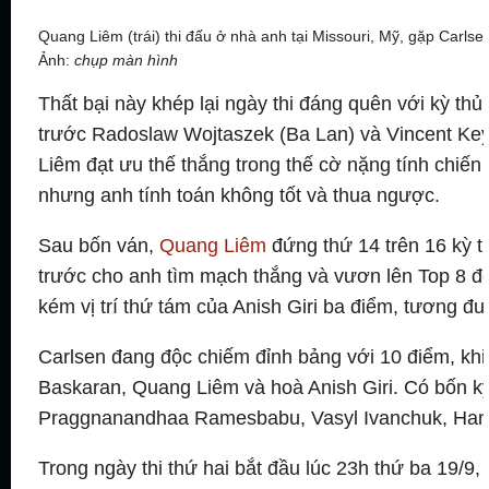
Quang Liêm (trái) thi đấu ở nhà anh tại Missouri, Mỹ, gặp Carlse
Ảnh:
chụp màn hình
Thất bại này khép lại ngày thi đáng quên với kỳ t
trước Radoslaw Wojtaszek (Ba Lan) và Vincent Ke
Liêm đạt ưu thế thắng trong thế cờ nặng tính chiến t
nhưng anh tính toán không tốt và thua ngược.
Sau bốn ván,
Quang Liêm
đứng thứ 14 trên 16 kỳ t
trước cho anh tìm mạch thắng và vươn lên Top 8 đ
kém vị trí thứ tám của Anish Giri ba điểm, tương đ
Carlsen đang độc chiếm đỉnh bảng với 10 điểm, khi 
Baskaran, Quang Liêm và hoà Anish Giri. Có bốn k
Praggnanandhaa Ramesbabu, Vasyl Ivanchuk, Hans
Trong ngày thi thứ hai bắt đầu lúc 23h thứ ba 19/9