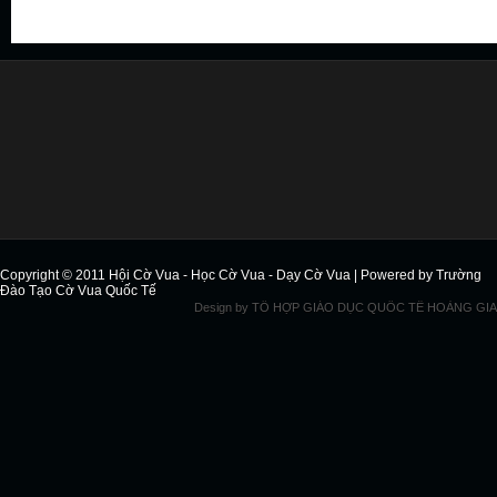
Copyright © 2011
Hội Cờ Vua - Học Cờ Vua - Dạy Cờ Vua
| Powered by
Trường
Đào Tạo Cờ Vua Quốc Tế
Design by
TỔ HỢP GIÁO DỤC QUỐC TẾ HOÀNG GIA