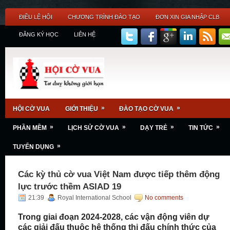
ĐIỀU LỆ HỘI
CHƯƠNG TRÌNH ĐÀO TẠO
ĐƠN XIN GIA NHẬP CLB
ĐĂNG KÝ HỌC
LIÊN HỆ
»
»
HỘI CỜ VUA
GIỚI THIỆU
ĐÀO TẠO CỜ VUA
»
»
»
»
PHẦN MỀM
LỊCH SỬ CỜ VUA
DẠY TRẺ
TIN TỨC
»
TUYỂN DỤNG
Các kỳ thủ cờ vua Việt Nam được tiếp thêm động
lực trước thềm ASIAD 19
21:39
Royal International School
No comments
Trong giai đoạn 2024-2028, các vận động viên dự
các giải đấu thuộc hệ thống thi đấu chính thức của