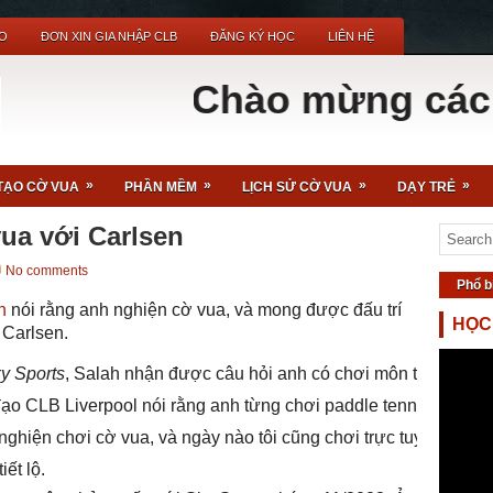
O
ĐƠN XIN GIA NHẬP CLB
ĐĂNG KÝ HỌC
LIÊN HỆ
Chào mừng các bạn đ
»
»
»
»
TẠO CỜ VUA
PHẦN MỀM
LỊCH SỬ CỜ VUA
DẠY TRẺ
ua với Carlsen
No comments
Phổ b
h
nói rằng anh nghiện cờ vua, và mong được đấu trí
HỌC
 Carlsen.
y Sports
, Salah nhận được câu hỏi anh có chơi môn thể thao
đạo CLB Liverpool nói rằng anh từng chơi paddle tennis,
i nghiện chơi cờ vua, và ngày nào tôi cũng chơi trực tuyến với
ết lộ.