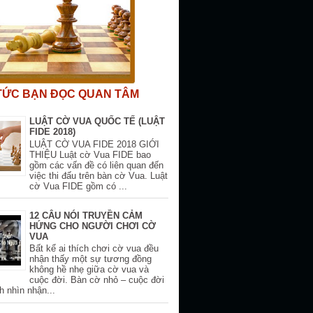
 TỨC BẠN ĐỌC QUAN TÂM
LUẬT CỜ VUA QUỐC TẾ (LUẬT
FIDE 2018)
LUẬT CỜ VUA FIDE 2018 GIỚI
THIỆU Luật cờ Vua FIDE bao
gồm các vấn đề có liên quan đến
việc thi đấu trên bàn cờ Vua. Luật
cờ Vua FIDE gồm có ...
12 CÂU NÓI TRUYỀN CẢM
HỨNG CHO NGƯỜI CHƠI CỜ
VUA
Bất kể ai thích chơi cờ vua đều
nhận thấy một sự tương đồng
không hề nhẹ giữa cờ vua và
cuộc đời. Bàn cờ nhỏ – cuộc đời
h nhìn nhận...