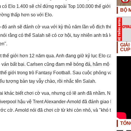
 có Elo 1.400 sẽ chỉ đứng ngoài Top 100.000 thế giới. Chưa
BỘ M
ường thấp hơn so với Elo.
đó anh sẽ đánh cờ vua với kỳ thủ năm lần vô địch thế giới
i rằng có thể Salah sẽ có cơ hội, tuy nhiên anh trả lời:
en".
GIẢ
CUP
một thế giới hơn 12 năm qua. Anh đang giữ kỷ lục Elo cao nhất
25 ván bất bại. Carlsen cũng đam mê bóng đá, hâm mộ CLB
thế giới trong trò Fantasy Football. Sau cuộc phỏng vấn của
ểu tượng bàn tay vẫy chào, rồi nhắc tên Salah.
 ai khác biết chơi cờ vua, nhưng có lẽ anh đã nhầm. Năm
iverpool hậu vệ Trent Alexander-Arnold đã đánh giao hữu với
ớc cờ. Arnold nói đã chơi cờ từ khi còn nhỏ, và "khó tìm ai
TỔN