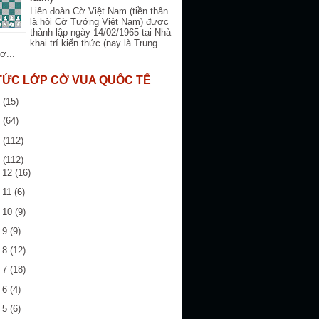
Liên đoàn Cờ Việt Nam (tiền thân
là hội Cờ Tướng Việt Nam) được
thành lập ngày 14/02/1965 tại Nhà
khai trí kiến thức (nay là Trung
ơ...
 TỨC LỚP CỜ VUA QUỐC TẾ
6
(15)
5
(64)
4
(112)
3
(112)
g 12
(16)
 11
(6)
g 10
(9)
g 9
(9)
g 8
(12)
g 7
(18)
g 6
(4)
g 5
(6)