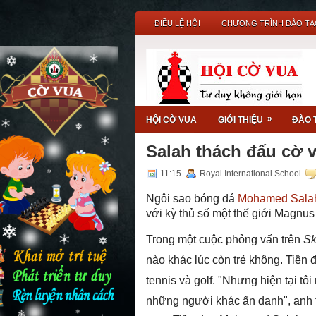
ĐIỀU LỆ HỘI
CHƯƠNG TRÌNH ĐÀO TẠ
»
HỘI CỜ VUA
GIỚI THIỆU
ĐÀO 
Salah thách đấu cờ v
11:15
Royal International School
Ngôi sao bóng đá
Mohamed Sala
với kỳ thủ số một thế giới Magnus
Trong một cuộc phỏng vấn trên
Sk
nào khác lúc còn trẻ không. Tiền 
tennis và golf. "Nhưng hiện tại tô
những người khác ẩn danh", anh ti