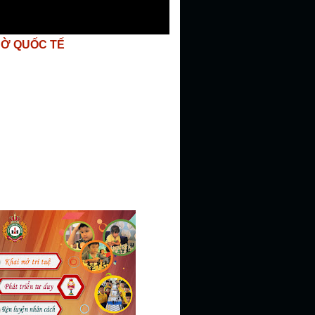
CỜ QUỐC TẾ