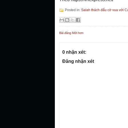
Posted in:
Salah thách đấu cờ vua với C
Bài đăng Mới hơn
0 nhận xét:
Đăng nhận xét