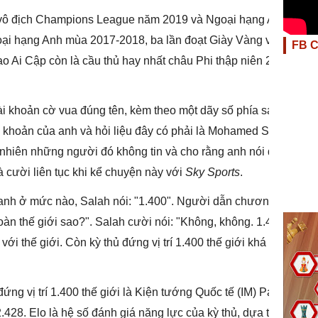
ool vô địch Champions League năm 2019 và Ngoại hạng Anh
oại hạng Anh mùa 2017-2018, ba lần đoạt Giày Vàng và một
FB 
đạo Ai Cập còn là cầu thủ hay nhất châu Phi thập niên 2011-
ài khoản cờ vua đúng tên, kèm theo một dãy số phía sau. Có
i khoản của anh và hỏi liệu đây có phải là Mohamed Salah
y nhiên những người đó không tin và cho rằng anh nói dối.
à cười liên tục khi kể chuyện này với
Sky Sports
.
 anh ở mức nào, Salah nói: "1.400". Người dẫn chương trình
oàn thế giới sao?". Salah cười nói: "Không, không. 1.400 là
với thế giới. Còn kỳ thủ đứng vị trí 1.400 thế giới khá là giỏi
ứng vị trí 1.400 thế giới là Kiện tướng Quốc tế (IM) Paulo
.428. Elo là hệ số đánh giá năng lực của kỳ thủ, dựa trên kết