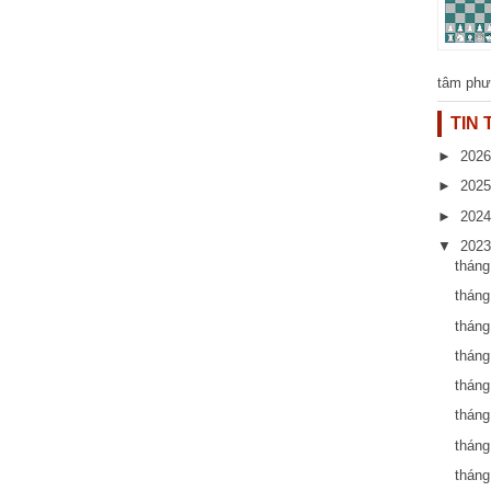
tâm phư
TIN
►
202
►
202
►
202
▼
202
thán
tháng
thán
thán
thán
thán
thán
thán