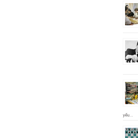
yếu...