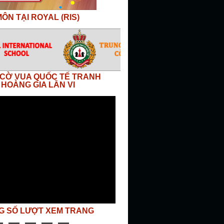
ÔN TẠI ROYAL (RIS)
I CỜ VUA QUỐC TẾ TRANH
 HOÀNG GIA LẦN VI
G SỐ LƯỢT XEM TRANG