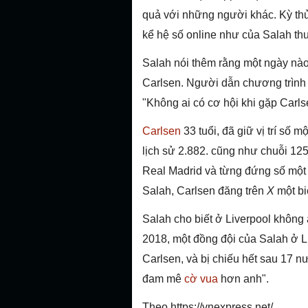
quả với những người khác. Kỳ thủ
kể hệ số online như của Salah th
Salah nói thêm rằng một ngày nào 
Carlsen. Người dẫn chương trình nó
"Không ai có cơ hội khi gặp Carls
Carlsen
33 tuổi, đã giữ vị trí số 
lịch sử 2.882. cũng như chuỗi 1
Real Madrid và từng đứng số một 
Salah, Carlsen đăng trên
X
một bi
Salah cho biết ở Liverpool không
2018, một đồng đội của Salah ở L
Carlsen, và bị chiếu hết sau 17 nư
đam mê
cờ vua
hơn anh".
Theo
https://vnexpress.net/