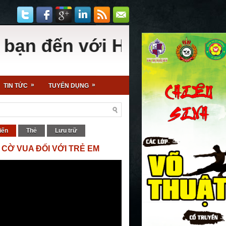
ến với Hội Cờ Vua - Sân c
»
»
TIN TỨC
TUYỂN DỤNG
iến
Thẻ
Lưu trữ
 CỜ VUA ĐỐI VỚI TRẺ EM