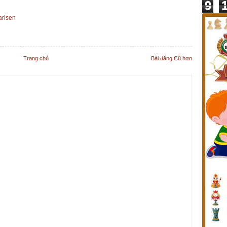
9
arlsen
Trang chủ
Bài đăng Cũ hơn