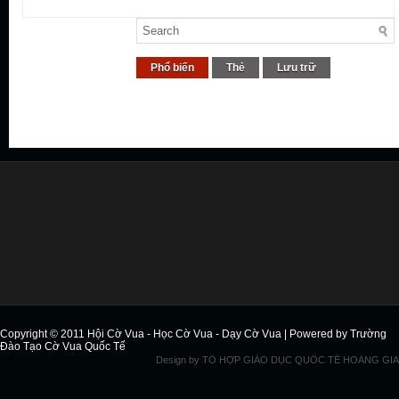
Phổ biến
Thẻ
Lưu trữ
Copyright © 2011
Hội Cờ Vua - Học Cờ Vua - Dạy Cờ Vua
| Powered by
Trường
Đào Tạo Cờ Vua Quốc Tế
Design by
TỔ HỢP GIÁO DỤC QUỐC TẾ HOÀNG GIA