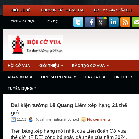
ĐIỀU LỆ HỘI
CHƯƠNG TRÌNH ĐÀO TẠO
ĐƠN XIN GIA NHẬP CLB
ĐĂNG KÝ HỌC
LIÊN HỆ
»
»
HỘI CỜ VUA
GIỚI THIỆU
ĐÀO TẠO CỜ VUA
»
»
»
»
PHẦN MỀM
LỊCH SỬ CỜ VUA
DẠY TRẺ
TIN TỨC
»
TUYỂN DỤNG
Đại kiện tướng Lê Quang Liêm xếp hạng 21 thế
giới
11:52
Royal International School
No comments
Trên bảng xếp hạng mới nhất của Liên đoàn Cờ vua
thế giới (FIDE) công bố ngày đầu tiên của năm 2024,