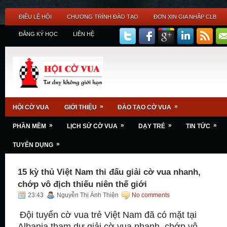
ĐIỀU LỆ HỘI
CHƯƠNG TRÌNH ĐÀO TẠO
ĐƠN XIN GIA NHẬP CLB
ĐĂNG KÝ HỌC
LIÊN HỆ
»
»
HỘI CỜ VUA
GIỚI THIỆU
ĐÀO TẠO CỜ VUA
»
»
»
»
PHẦN MỀM
LỊCH SỬ CỜ VUA
DẠY TRẺ
TIN TỨC
»
TUYỂN DỤNG
15 kỳ thủ Việt Nam thi đấu giải cờ vua nhanh,
chớp vô địch thiếu niên thế giới
23:43
Nguyễn Thị Ánh Thiện
No comments
Đội tuyển cờ vua trẻ Việt Nam đã có mặt tại
Albania tham dự giải cờ vua nhanh, chớp vô