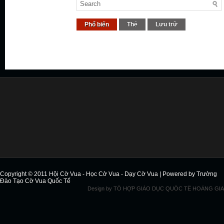
Phổ biến
Thẻ
Lưu trữ
Copyright © 2011
Hội Cờ Vua - Học Cờ Vua - Dạy Cờ Vua
| Powered by
Trường
Đào Tạo Cờ Vua Quốc Tế
Design by
TỔ HỢP GIÁO DỤC QUỐC TẾ HOÀNG GIA