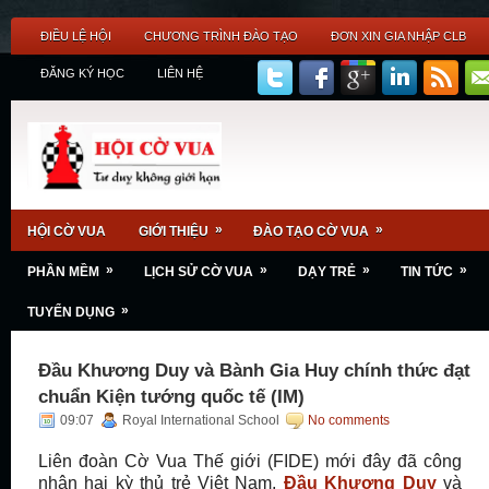
ĐIỀU LỆ HỘI
CHƯƠNG TRÌNH ĐÀO TẠO
ĐƠN XIN GIA NHẬP CLB
ĐĂNG KÝ HỌC
LIÊN HỆ
»
»
HỘI CỜ VUA
GIỚI THIỆU
ĐÀO TẠO CỜ VUA
»
»
»
»
PHẦN MỀM
LỊCH SỬ CỜ VUA
DẠY TRẺ
TIN TỨC
»
TUYỂN DỤNG
Đầu Khương Duy và Bành Gia Huy chính thức đạt
chuẩn Kiện tướng quốc tế (IM)
09:07
Royal International School
No comments
Liên đoàn Cờ Vua Thế giới (FIDE) mới đây đã công
nhận hai kỳ thủ trẻ Việt Nam,
Đầu Khương Duy
và