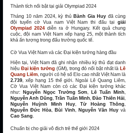
Thành tích nổi bật tại giải Olympiad 2024
Tháng 10 năm 2024, kỳ thủ
Bành Gia Huy
đã cùng
đội tuyển cờ Vua nam Việt Nam thi đấu tại
giải
Olympiad 2024
diễn ra ở Hungary. Kết quả chung
cuộc, đội nam Việt Nam xếp hạng 25, một thành tích
khá ấn tượng trong đấu trường quốc tế.
Cờ Vua Việt Nam và các Đại kiện tướng hàng đầu
Hiện tại, Việt Nam đã ghi nhận nhiều kỳ thủ đạt danh
hiệu
Đại kiện tướng
(GM), trong đó nổi bật nhất là
Lê
Quang Liêm
, người có hệ số Elo cao nhất Việt Nam là
2.739
, xếp hạng 15 thế giới. Ngoài Lê Quang Liêm,
Cờ Vua Việt Nam còn có các Đại kiện tướng khác
như:
Nguyễn Ngọc Trường Sơn
,
Lê Tuấn Minh
,
Nguyễn Anh Dũng
,
Trần Tuấn Minh
,
Đào Thiên Hải
,
Nguyễn Huỳnh Minh Huy
,
Từ Hoàng Thông
,
Nguyễn Đức Hòa
,
Bùi Vinh
,
Nguyễn Văn Huy
và
Cao Sang
.
Chuẩn bị cho giải vô địch trẻ thế giới 2024