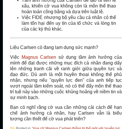
Tầm ảnh hưởng của Carlsen dễ tạo ra tiền lệ
xấu, khiến cờ vua không còn là môn thể thao
hoàn toàn công bằng và dựa trên luật lệ.
Việc FIDE nhượng bộ yêu cầu cá nhân có thể
làm tổn hại đến uy tín của tổ chức và lòng tin
của các kỳ thủ khác.
Liệu Carlsen có đang lạm dụng sức mạnh?
Việc
Magnus Carlsen
sử dụng tầm ảnh hưởng của
mình để đạt được những mục đích cá nhân đang dấy
lên những tranh cãi về ranh giới giữa quyền lực và
đạo đức. Dù anh là một huyền thoại không thể phủ
nhận, nhưng nếu "quyền lực đen" của anh tiếp tục
vượt ngoài tầm kiểm soát, nó có thể đẩy môn thể thao
trí tuệ này vào những cuộc khủng hoảng về niềm tin và
sự minh bạch.
Bạn có nghĩ rằng cờ vua cần những cải cách để hạn
chế ảnh hưởng cá nhân, hay Carlsen vẫn là biểu
tượng cần thiết để cờ vua phát triển?
Posted in:
'Vua cờ' Magnus Carlsen thống trị thế giới với 'quyền lực