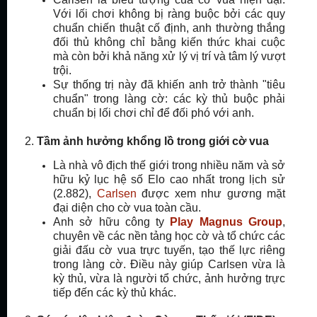
Với lối chơi không bị ràng buộc bởi các quy
chuẩn chiến thuật cố định, anh thường thắng
đối thủ không chỉ bằng kiến thức khai cuộc
mà còn bởi khả năng xử lý vị trí và tâm lý vượt
trội.
Sự thống trị này đã khiến anh trở thành "tiêu
chuẩn" trong làng cờ: các kỳ thủ buộc phải
chuẩn bị lối chơi chỉ để đối phó với anh.
2.
Tầm ảnh hưởng khổng lồ trong giới cờ vua
Là nhà vô địch thế giới trong nhiều năm và sở
hữu kỷ lục hệ số Elo cao nhất trong lịch sử
(2.882),
Carlsen
được xem như gương mặt
đại diện cho cờ vua toàn cầu.
Anh sở hữu công ty
Play Magnus Group
,
chuyên về các nền tảng học cờ và tổ chức các
giải đấu cờ vua trực tuyến, tạo thế lực riêng
trong làng cờ. Điều này giúp Carlsen vừa là
kỳ thủ, vừa là người tổ chức, ảnh hưởng trực
tiếp đến các kỳ thủ khác.