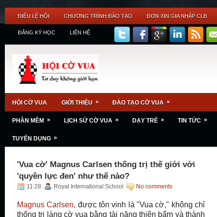
ĐIỀU LỆ HỘI
CHƯƠNG TRÌNH ĐÀO TẠO
ĐƠN XIN GIA NHẬP CLB
ĐĂNG KÝ HỌC
LIÊN HỆ
»
»
HỘI CỜ VUA
GIỚI THIỆU
ĐÀO TẠO CỜ VUA
»
»
»
»
PHẦN MỀM
LỊCH SỬ CỜ VUA
DẠY TRẺ
TIN TỨC
»
TUYỂN DỤNG
'Vua cờ' Magnus Carlsen thống trị thế giới với
'quyền lực đen' như thế nào?
11:28
Royal International School
No comments
Magnus Carlsen,
được tôn vinh là "Vua cờ," không chỉ
thống trị làng cờ vua bằng tài năng thiên bẩm và thành