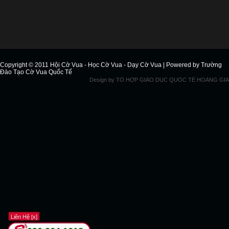
Copyright © 2011
Hội Cờ Vua - Học Cờ Vua - Dạy Cờ Vua
| Powered by
Trường
Đào Tạo Cờ Vua Quốc Tế
Design by
TỔ HỢP GIÁO DỤC QUỐC TẾ HOÀNG GIA
Liên Hệ [x]