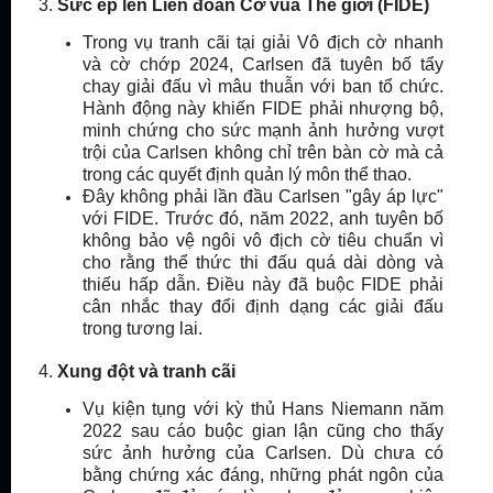
3.
Sức ép lên Liên đoàn Cờ vua Thế giới (FIDE)
Trong vụ tranh cãi tại giải Vô địch cờ nhanh
và cờ chớp 2024, Carlsen đã tuyên bố tẩy
chay giải đấu vì mâu thuẫn với ban tổ chức.
Hành động này khiến FIDE phải nhượng bộ,
minh chứng cho sức mạnh ảnh hưởng vượt
trội của Carlsen không chỉ trên bàn cờ mà cả
trong các quyết định quản lý môn thể thao.
Đây không phải lần đầu Carlsen "gây áp lực"
với FIDE. Trước đó, năm 2022, anh tuyên bố
không bảo vệ ngôi vô địch cờ tiêu chuẩn vì
cho rằng thể thức thi đấu quá dài dòng và
thiếu hấp dẫn. Điều này đã buộc FIDE phải
cân nhắc thay đổi định dạng các giải đấu
trong tương lai.
4.
Xung đột và tranh cãi
Vụ kiện tụng với kỳ thủ Hans Niemann năm
2022 sau cáo buộc gian lận cũng cho thấy
sức ảnh hưởng của Carlsen. Dù chưa có
bằng chứng xác đáng, những phát ngôn của