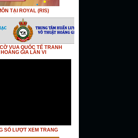
ÔN TẠI ROYAL (RIS)
I CỜ VUA QUỐC TẾ TRANH
 HOÀNG GIA LẦN VI
G SỐ LƯỢT XEM TRANG