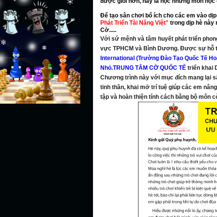
được giỏi hơn, hay là học những môn học c
Để tạo sân chơi bổ ích cho các em vào dị
Phát Triển Tài Năng Việt"
trong dịp hè này 
Cờ.....
Với sứ mệnh và tâm huyết phát triển phong
vực TPHCM và Bình Dương. Được sự hỗ t
International (Trường Đào Tạo Quốc Tế Ho
Nhỏ
.
TRUNG TÂM CỜ QUỐC TẾ
triển khai
Chương trình này với mục đích mang lại sâ
tinh thần, khai mở trí tuệ giúp các em nâng
tập và hoàn thiện tính cách bằng bộ môn c