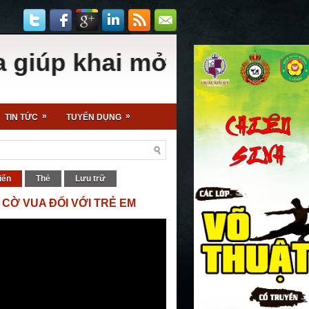
 khai mở trí tuệ, kích ho
»
»
TIN TỨC
TUYỂN DỤNG
iến
Thẻ
Lưu trữ
 CỜ VUA ĐỐI VỚI TRẺ EM