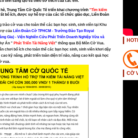
ó tính sáng tạo và theo sở thích của các em.
p hè, Trung Tâm Cờ Quốc Tế triển khai chương trình
"Tìm kiếm
rất bổ ích, được sự hỗ trợ của các tổ chức giáo dục, Liên Đoàn
 trào cờ vua cho toàn thể các bạn học sinh, sinh viên tại Khu
rợ của
Liên Đoàn Cờ TPHCM - Trường Đào Tạo Royal
àng Gia) - Viện Nghiên Cứu Phát Triển Doanh Nghiệp Vừa và
HOT
 Dự Án "
Phát Triển Tài Năng Việt
" thông qua Bộ Môn Cờ Vua.
n chơi bổ ích cho toàn thể các bạn học sinh, sinh viên khơi dậy
 cao kỹ năng, phát triển toàn diện trí não, nâng cao kết quả học
ờ vua.
CỜ 