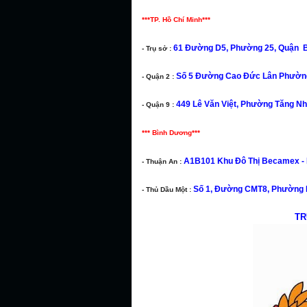
***TP. Hồ Chí Minh***
61 Đường D5, Phường 25, Quận Bì
- Trụ sở :
Số 5 Đường Cao Đức Lân Phường
- Quận 2 :
449 Lê Văn Việt, Phường Tăng Nh
- Quận 9 :
*** Bình Dương***
A1B101 Khu Đô Thị Becamex - K
- Thuận An :
Số 1, Đường CMT8, Phường P
- Thủ Dầu Một :
TR