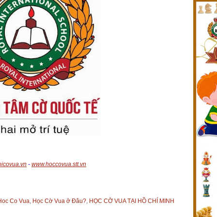
icovua.vn
-
www.hoccovua.stt.vn
Hoc Co Vua
,
Học Cờ Vua ở Đâu?
,
HỌC CỜ VUA TẠI HỒ CHÍ MINH