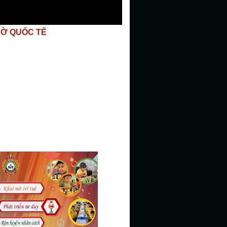
CỜ QUỐC TẾ