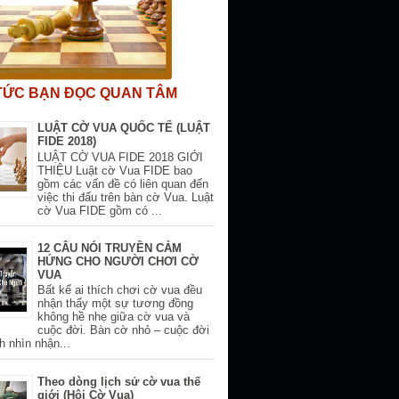
 TỨC BẠN ĐỌC QUAN TÂM
LUẬT CỜ VUA QUỐC TẾ (LUẬT
FIDE 2018)
LUẬT CỜ VUA FIDE 2018 GIỚI
THIỆU Luật cờ Vua FIDE bao
gồm các vấn đề có liên quan đến
việc thi đấu trên bàn cờ Vua. Luật
cờ Vua FIDE gồm có ...
12 CÂU NÓI TRUYỀN CẢM
HỨNG CHO NGƯỜI CHƠI CỜ
VUA
Bất kể ai thích chơi cờ vua đều
nhận thấy một sự tương đồng
không hề nhẹ giữa cờ vua và
cuộc đời. Bàn cờ nhỏ – cuộc đời
h nhìn nhận...
Theo dòng lịch sử cờ vua thế
giới (Hội Cờ Vua)