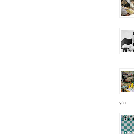
yếu...