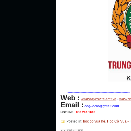
-----------------------------------------------------
Web :
www.daycovua.edu.vn
-
www.ho
Email :
coquocte
@gmail.com
HOTLINE :
090.264.1618
Posted in:
học co vua hè
,
Học Cờ Vua - 