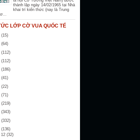
là hội Cờ Tướng Việt Nam) được
thành lập ngày 14/02/1965 tại Nhà
khai trí kiến thức (nay là Trung
ơ...
 TỨC LỚP CỜ VUA QUỐC TẾ
6
(15)
5
(64)
4
(112)
3
(112)
2
(186)
1
(41)
0
(22)
9
(71)
8
(219)
7
(343)
6
(332)
5
(136)
g 12
(32)