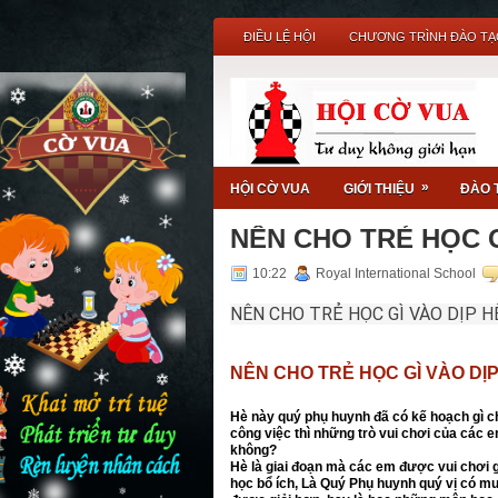
ĐIỀU LỆ HỘI
CHƯƠNG TRÌNH ĐÀO TẠ
- Sân chơi trí tuệ dành c
»
HỘI CỜ VUA
GIỚI THIỆU
ĐÀO 
NÊN CHO TRẺ HỌC G
10:22
Royal International School
NÊN CHO TRẺ HỌC GÌ VÀO DỊP H
NÊN CHO TRẺ HỌC GÌ VÀO DỊ
Hè này quý phụ huynh đã có kế hoạch gì ch
công việc thì những trò vui chơi của các
không?
Hè là giai đoạn mà các em được vui chơi g
học bổ ích, Là Quý Phụ huynh quý vị có m