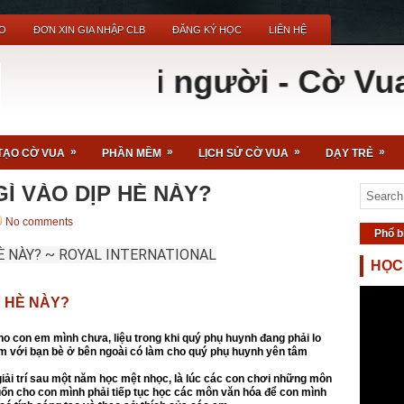
O
ĐƠN XIN GIA NHẬP CLB
ĐĂNG KÝ HỌC
LIÊN HỆ
ho mọi người - Cờ Vua giúp
»
»
»
»
TẠO CỜ VUA
PHẦN MỀM
LỊCH SỬ CỜ VUA
DẠY TRẺ
Ì VÀO DỊP HÈ NÀY?
No comments
Phổ b
È NÀY? ~ ROYAL INTERNATIONAL
HỌC
P HÈ NÀY?
o con em mình chưa, liệu trong khi quý phụ huynh đang phải lo
 em với bạn bè ở bên ngoài có làm cho quý phụ huynh yên tâm
iải trí sau một năm học mệt nhọc, là lúc các con chơi những môn
uốn cho con mình phải tiếp tục học các môn văn hóa để con mình