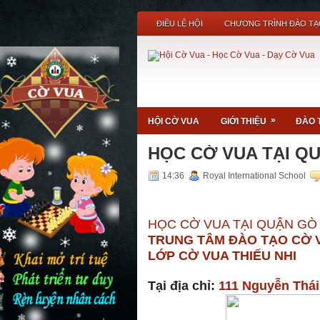
ĐIỀU LỆ HỘI
CHƯƠNG TRÌNH ĐÀO TẠ
giúp khai mở trí tuệ, kíc
»
HỘI CỜ VUA
GIỚI THIỆU
ĐÀO 
HỌC CỜ VUA TẠI Q
14:36
Royal International School
HỌC CỜ VUA TẠI QUẬN GÒ
TRUNG TÂM ĐÀO TẠO CỜ 
LỚP CỜ VUA THIẾU NHI
Tại địa chỉ:
111 Nguyễn Thá