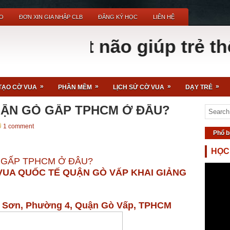
O
ĐƠN XIN GIA NHẬP CLB
ĐĂNG KÝ HỌC
LIÊN HỆ
h hoạt não giúp trẻ thông
»
»
»
»
TẠO CỜ VUA
PHẦN MỀM
LỊCH SỬ CỜ VUA
DẠY TRẺ
UẬN GÒ GẤP TPHCM Ở ĐÂU?
1 comment
Phổ b
HỌC
 GẤP TPHCM Ở ĐÂU?
VUA QUỐC TẾ QUẬN GÒ VẤP KHAI GIẢNG
i Sơn, Phường 4, Quận Gò Vấp, TPHCM