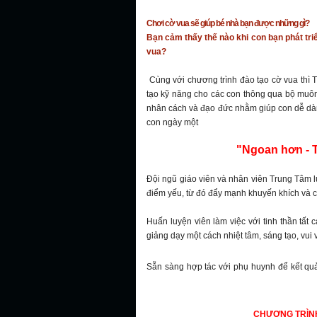
Chơi cờ vua sẽ giúp bé nhà bạn được những gì?
Bạn cảm thấy thế nào khi con bạn phát tri
vua?
Cùng với chương trình đào tạo cờ vua thì
tạo kỹ năng cho các con thông qua bộ muôn c
nhân cách và đạo đức nhằm giúp con dễ dà
con ngày một
"Ngoan hơn - 
Đội ngũ giáo viên và nhân viên Trung Tâm 
điểm yếu, từ đó đẩy mạnh khuyến khích và c
Huấn luyện viên làm việc với tinh thần tất 
giảng dạy một cách nhiệt tâm, sáng tạo, vui
Sẵn sàng hợp tác với phụ huynh để kết quả 
CỜ VUA TẠI QUẬN 
CHƯƠNG TRÌN