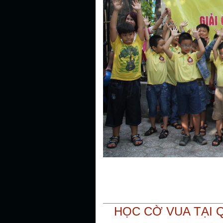
HỌC CỜ VUA TẠI 