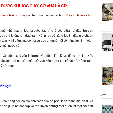
T ĐƯỢC KHI HỌC CHƠI CỜ VUA LÀ GÌ?
h
học chơi cờ vua
, các bậc cha mẹ luôn tự hỏi:
“
Đây có là lựa chọn
n thể thao trí lực, là cuộc đấu trí chủ yếu giữa hai đấu thủ trên
i đấu thủ không chỉ đua tranh với nhau về năng lực thi đấu (sự chuẩn
à tâm lý thi đấu), mà còn là sự đấu trí quyết liệt về năng lực tính toán,
u mỗi nước cờ.
ợng vận động chủ yếu là lượng vận động tâm lý tác động trực tiếp vào
 tác động rõ nét của môn cờ vua đến năng lực trí tuệ nói riêng (đặc
lý nói chung.
ôn ngữ;
yếu...
ộ, khả năng học hỏi và tính cách của bé phát triển mạnh mẽ nhất. Và
 nhỏ giúp bé học tập và rèn luyện những thói quen tốt một cách tự