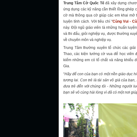
Trung Tâm Cờ Quốc Tế
đã xây dựng chương 
ứng dụng các kỹ năng cần thiết lồng ghép 
cờ mà thông qua cờ giúp các em khai mở trí 
luyện tính cách. Với tiêu chí "
Cùng Vui - C
này. Đội ngũ giáo viên là những huấn luyệ
và thi đấu, giỏi nghiệp vụ, được thường xuy
về chuyên môn và nghiệp vụ.
Trung Tâm thường xuyên tổ chức các giải 
Thao, các kiện tướng cờ vua để học viên đ
kiếm những em có tố chất và năng khiếu 
Gia.
“
Hãy để con của bạn có một nền giáo dục hi
tương lai. Con trẻ là tài sản vô giá của bạ
đưa trẻ đến với chúng tôi - Những người l
bạn sẽ vô cùng hài lòng vì đã có một nơi giúp