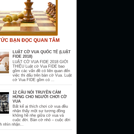
 TỨC BẠN ĐỌC QUAN TÂM
LUẬT CỜ VUA QUỐC TẾ (LUẬT
FIDE 2018)
LUẬT CỜ VUA FIDE 2018 GIỚI
THIỆU Luật cờ Vua FIDE bao
gồm các vấn đề có liên quan đến
việc thi đấu trên bàn cờ Vua. Luật
cờ Vua FIDE gồm có ...
12 CÂU NÓI TRUYỀN CẢM
HỨNG CHO NGƯỜI CHƠI CỜ
VUA
Bất kể ai thích chơi cờ vua đều
nhận thấy một sự tương đồng
không hề nhẹ giữa cờ vua và
cuộc đời. Bàn cờ nhỏ – cuộc đời
h nhìn nhận...