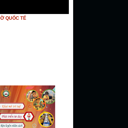
CỜ QUỐC TẾ