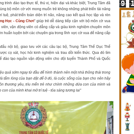
9
trình đào tạo thực tế, thú vị, hiện đại và khác biệt, Trung Tâm đã
cùng bộ môn cờ với mong muốn trẻ không những phát triển tài năng
tuệ, phát triển toàn diện trí não, nâng cao kết quả học tập và rèn
ùng Học - Cùng Chơi
" giúp trẻ dễ dàng tiếp cận với bộ môn cờ vua
n viên, vận động viên có đẳng cấp và giàu kinh nghiệm chuyên môn
ên huấn luyện bởi các chuyên gia trong lĩnh vực cờ vua để nâng cấp
đấu nội bộ, giao lưu với các câu lạc bộ, Trung Tâm Thể Dục Thể
ược cọ xát, học hỏi kinh nghiệm và trau dồi kiến thức. Qua đó tìm
để đào tạo nguồn vận động viên cho đội tuyển Thành Phố và Quốc
ệu quả sớm ngay từ đầu để hình thành nên một nhà thông thái trong
n, là tấm lòng của bạn đặt để ở đó, là cuộc sống của bạn cho nên hãy
uôn thương yêu, trìu mến trẻ như chính những đứa con của mình và
 con của mình khai mở trí tuệ - tỏa sáng tương lai”