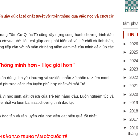
ển đầy đủ cáctố chất tuyệt vời trên thông qua việc học và chơi cờ
tâm phư
TIN
 Trung Tâm Cờ Quốc Tế cũng xây dựng song hành chương trình đào
ờ vua. Với tiêu chí giúp con phát triển cả về thể chất và tinh thần,
►
202
ng tiếp cận với bộ môn cờ bằng niềm đam mê của mình để giúp các
►
202
►
202
Thông minh hơn - Học giỏi hơn"
►
202
►
202
luôn dùng tình yêu thương và sự kiên nhẫn để nhận ra điểm mạnh –
ó phương cách rèn luyện phù hợp nhất với mỗi Trẻ.
►
202
►
202
cả vì học sinh, đặt lợi ích của Trẻ lên hàng đầu. Luôn nghiêm túc và
►
201
 vẻ nhất và luôn bám sát chương trình đào tạo
►
201
HỌC
học tập và rèn luyện của học viên đạt hiệu quả tốt nhất.
►
201
GÒ GẤP TPHCM Ở ĐÂU?
▼
201
thán
H ĐÀO TẠO TRUNG TÂM CỜ QUỐC TẾ