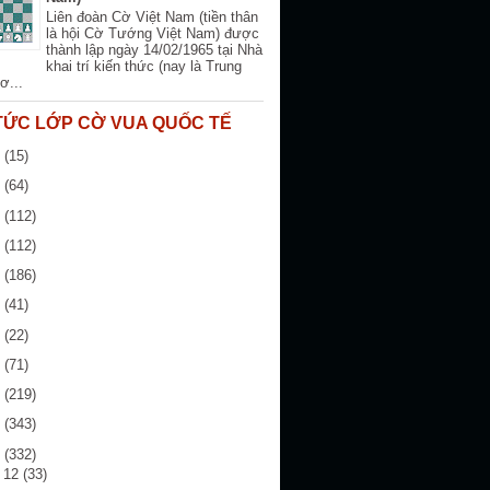
Liên đoàn Cờ Việt Nam (tiền thân
là hội Cờ Tướng Việt Nam) được
thành lập ngày 14/02/1965 tại Nhà
khai trí kiến thức (nay là Trung
ơ...
 TỨC LỚP CỜ VUA QUỐC TẾ
6
(15)
5
(64)
4
(112)
3
(112)
2
(186)
1
(41)
0
(22)
9
(71)
8
(219)
7
(343)
6
(332)
g 12
(33)