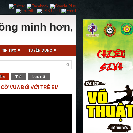
 minh hơn, ngoan hơn, học 
»
»
TIN TỨC
TUYỂN DỤNG
iến
Thẻ
Lưu trữ
 CỜ VUA ĐỐI VỚI TRẺ EM