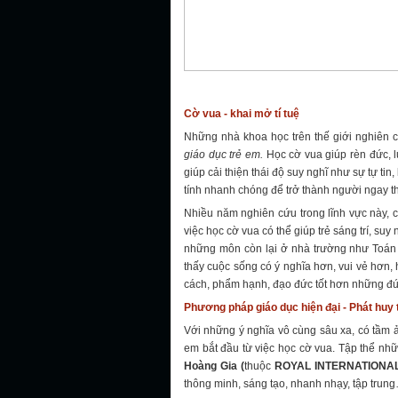
Cờ vua - khai mở tí tuệ
Những nhà khoa học trên thế giới nghiên c
giáo dục trẻ em.
Học cờ vua giúp rèn đức, l
giúp cải thiện thái độ suy nghĩ như sự tự tin
tính nhanh chóng để trở thành người ngay th
Nhiều năm nghiên cứu trong lĩnh vực này, 
việc học cờ vua có thể giúp trẻ sáng trí, suy
những môn còn lại ở nhà trường như Toán -
thấy cuộc sống có ý nghĩa hơn, vui vẻ hơn
cách, phẩm hạnh, đạo đức tốt hơn những đứ
Phương pháp giáo dục hiện đại - Phát huy 
Với những ý nghĩa vô cùng sâu xa, có tầm 
em bắt đầu từ việc học cờ vua. Tập thể nh
Hoàng Gia (
thuộc
ROYAL INTERNATIONAL
thông minh, sáng tạo, nhanh nhạy, tập trung