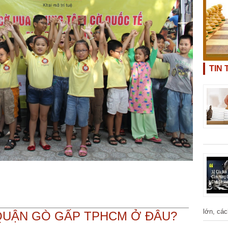
TIN
lớn, các
QUẬN GÒ GẤP TPHCM Ở ĐÂU?