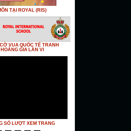
ÔN TẠI ROYAL (RIS)
I CỜ VUA QUỐC TẾ TRANH
 HOÀNG GIA LẦN VI
G SỐ LƯỢT XEM TRANG