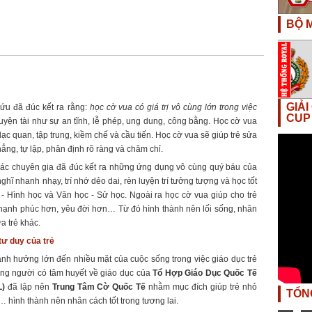
BỘ M
GIẢ
ứu đã đúc kết ra rằng:
học cờ vua có giá trị vô cùng lớn trong việc
CUP
uyện tài như sự an tĩnh, lễ phép, ung dung, công bằng. Học cờ vua
, lạc quan, tập trung, kiềm chế và cầu tiến. Học cờ vua sẽ giúp trẻ sửa
ẳng, tự lập, phân định rõ ràng và chăm chỉ.
các chuyên gia đã đúc kết ra những ứng dụng vô cùng quý báu của
 nghĩ nhanh nhạy, trí nhớ dẻo dai, rèn luyện trí tưởng tượng và học tốt
 Hình học và Văn học - Sử học. Ngoài ra học cờ vua giúp cho trẻ
, hạnh phúc hơn, yêu đời hơn… Từ đó hình thành nên lối sống, nhân
a trẻ khác.
tư duy của trẻ
ảnh hưởng lớn đến nhiều mặt của cuộc sống trong việc giáo dục trẻ
ững người có tâm huyết về giáo dục của
Tổ Hợp Giáo Dục Quốc Tế
)
đã lập nên
Trung Tâm Cờ Quốc Tế
nhằm mục đích giúp trẻ nhỏ
TỔN
… hình thành nên nhân cách tốt trong tương lai.