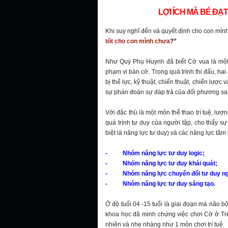
LỢI ÍCH MÀ BÉ ĐẠ
Khi suy nghĩ đến và quyết định cho con mìn
tốt cho con mình chưa
?”
Như Quý Phụ Huynh đã biết Cờ vua là một mô
phạm vi bàn cờ. Trong quá trình thi đấu, ha
bị thể lực, kỹ thuật, chiến thuật, chiến lược v
sự phán đoán sự đáp trả của đối phương sa
Với đặc thù là một môn thể thao trí tuệ, lư
quá trình tư duy của người tập, cho thấy sự
biệt là năng lực tư duy) và các năng lực tâm 
- Nhóm năng lực tư duy logic;
- Nhóm năng lực tư duy khái quát;
- Nhóm năng lực chuyển đổi tư duy ng
- Nhóm năng lực tư duy sáng tạo.
Ở độ tuổi 04 -15 tuổi là giai đoạn mà não b
khoa học đã minh chứng việc chơi Cờ ở Trẻ
nhiên và nhẹ nhàng như 1 môn chơi trí tuệ.