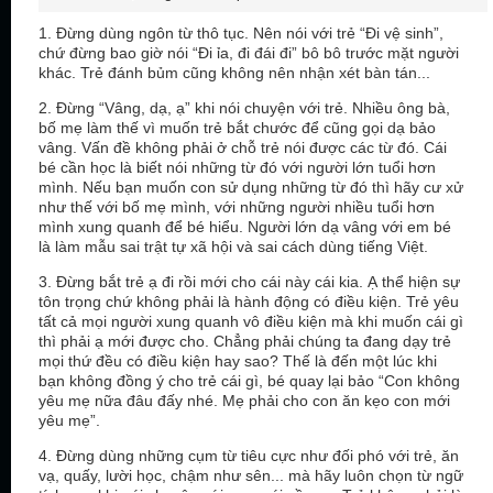
1. Đừng dùng ngôn từ thô tục. Nên nói với trẻ “Đi vệ sinh”,
chứ đừng bao giờ nói “Đi ỉa, đi đái đi” bô bô trước mặt người
khác. Trẻ đánh bủm cũng không nên nhận xét bàn tán...
2. Đừng “Vâng, dạ, ạ” khi nói chuyện với trẻ. Nhiều ông bà,
bố mẹ làm thế vì muốn trẻ bắt chước để cũng gọi dạ bảo
vâng. Vấn đề không phải ở chỗ trẻ nói được các từ đó. Cái
bé cần học là biết nói những từ đó với người lớn tuổi hơn
mình. Nếu bạn muốn con sử dụng những từ đó thì hãy cư xử
như thế với bố mẹ mình, với những người nhiều tuổi hơn
mình xung quanh để bé hiểu. Người lớn dạ vâng với em bé
là làm mẫu sai trật tự xã hội và sai cách dùng tiếng Việt.
3. Đừng bắt trẻ ạ đi rồi mới cho cái này cái kia. Ạ thể hiện sự
tôn trọng chứ không phải là hành động có điều kiện. Trẻ yêu
tất cả mọi người xung quanh vô điều kiện mà khi muốn cái gì
thì phải ạ mới được cho. Chẳng phải chúng ta đang dạy trẻ
mọi thứ đều có điều kiện hay sao? Thế là đến một lúc khi
bạn không đồng ý cho trẻ cái gì, bé quay lại bảo “Con không
yêu mẹ nữa đâu đấy nhé. Mẹ phải cho con ăn kẹo con mới
yêu mẹ”.
4. Đừng dùng những cụm từ tiêu cực như đối phó với trẻ, ăn
vạ, quấy, lười học, chậm như sên... mà hãy luôn chọn từ ngữ