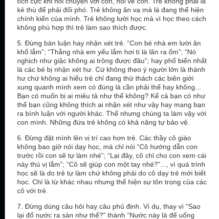
tích cực khi nói chuyện với con, nói về con. Trẻ không phải là
kẻ thù để phải đối phó. Trẻ không ăn vạ mà là đang thể hiện
chính kiến của mình. Trẻ không lười học mà vì học theo cách
không phù hợp thì trẻ làm sao thích được.
5. Đừng bàn luận hay nhận xét trẻ. “Con bé nhà em lười ăn
khổ lắm”; “Thằng nhà em yếu lắm hơi tí là lăn ra ốm”; “Nó
nghịch như giặc không ai trông được đâu”; hay phổ biến nhất
là các bé bị nhận xét hư. Cứ không theo ý người lớn là thành
hư chứ không ai hiểu trẻ chỉ đang thử thách các biên giới
xung quanh mình xem có đúng là cần phải thế hay không...
Bạn có muốn bị ai miêu tả như thế không? Kể cả bạn có như
thế bạn cũng không thích ai nhận xét như vậy hay mang bạn
ra bình luận với người khác. Thế nhưng chúng ta làm vậy với
con mình. Những đứa trẻ không có khả năng tự bảo vệ.
6. Đừng đặt mình lên vị trí cao hơn trẻ. Các thầy cô giáo
không bao giờ nói dạy học, mà chỉ nói “Cô hướng dẫn con
trước rồi con sẽ tự làm nhé”; “Lại đây, cô chỉ cho con xem cái
này thú vị lắm”; “Cô sẽ giúp con một tay nhé?”..., vì quá trình
học sẽ là do trẻ tự làm chứ không phải do cô dạy trẻ mới biết
học. Chỉ là từ khác nhau nhưng thể hiện sự tôn trọng của các
cô với trẻ.
7. Đừng dùng câu hỏi hay câu phủ định. Ví dụ, thay vì “Sao
lại đổ nước ra sàn như thế?” thành “Nước này là để uống