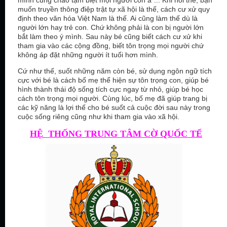
mình cũng chào tạm biệt mọi người con à”... Khi nói thế, bạn
muốn truyền thông điệp trật tự xã hội là thế, cách cư xử quy
định theo văn hóa Việt Nam là thế. Ai cũng làm thế dù là
người lớn hay trẻ con. Chứ không phải là con bị người lớn
bắt làm theo ý mình. Sau này bé cũng biết cách cư xử khi
tham gia vào các cộng đồng, biết tôn trọng mọi người chứ
không áp đặt những người ít tuổi hơn mình.
Cứ như thế, suốt những năm còn bé, sử dụng ngôn ngữ tích
cực với bé là cách bố mẹ thể hiện sự tôn trọng con, giúp bé
hình thành thái độ sống tích cực ngay từ nhỏ, giúp bé học
cách tôn trọng mọi người. Cùng lúc, bố mẹ đã giúp trang bị
các kỹ năng là lợi thế cho bé suốt cả cuộc đời sau này trong
cuộc sống riêng cũng như khi tham gia vào xã hội.
HỆ THỐNG TRUNG TÂM CỜ QUỐC TẾ