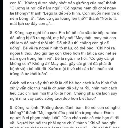
con à”; “Không được nhảy nhót trên giường của mẹ” thành
“Giường là nơi để nằm ngủ”; “Có ngừng ném đồ chơi ngay
lại không?” thành “Lego là để xếp hình. Con muốn ném thì đi
ném bóng rổ”; “Sao cứ gào toáng lên thế?” thành “Nói to là
mất lịch sự đấy con ạ”...
8. Đừng suy nghĩ tiêu cực. Em bé bê cốc sữa từ bếp ra bàn
để uống bị đổ ra ngoài, mẹ hãy nói “May thật, may mà con
chỉ làm đổ một tí thôi nhỉ. Đổ nhiều thì chẳng còn gì để
uống”. Bé vẽ ra ngoài hình tô màu, có thể bảo: “Chỉ hơi ra
ngoài tí thôi. Bao giờ tay con khéo hơn thì tất cả các nét sẽ
nằm gọn trong hình vẽ”. Bé bị ngã, mẹ hỏi: “Có gãy cái gì
không con? Không à? May quá, gãy cái gì thì đã phải đi
bệnh viện bó bột rồi. Xước một tí về chỉ cần bôi thuốc sát
trùng là tự khỏi luôn”...
Cách nói như vậy thứ nhất là để bé học cách luôn bình tĩnh
xử lý vấn đề; thứ hai là chuyện đã xảy ra rồi, nhìn một cách
tiêu cực chỉ làm mọi thứ tồi tệ hơn. Chẳng phải khi luôn suy
nghĩ như vậy cuộc sống tươi đẹp hơn biết bao?
9. Đừng ra lệnh. “Không được đánh bạn. Bố nói con có nghe
không?” thành “Mọi người đều phải tôn trọng nhau. Đánh
người là vi phạm pháp luật”. “Con chào các cô các bạn đi rồi
về. Người lớn nói thì phải nghe chứ” thành “Khi về bao giờ