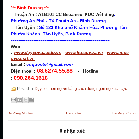
*** Bình Dương ***
- Thuận An :
A1B101 CC Becamex, KDC Viêt Sing
,
Phường An Phú - TX.
Thuận An - Bình Dương
- Tân Uyên :
Số 123 Khu phố Khánh Hòa, Phường Tân
Phước Khánh, Tân Uyên, Bình Dương
-----------------------------------------------------
Web
:
www.daycovua.edu.vn
-
www.hoicovua.vn
-
www.hocc
ovua.stt.vn
Email :
coquocte
@gmail.com
08.6274.55.88
Điện thoại :
- Hotline
090.264.1618
:
Posted in:
Dạy con nên người bằng cách dùng ngôn ngữ tích cực
Bài đăng Mới hơn
Trang chủ
Bài đăng Cũ hơn
0 nhận xét: