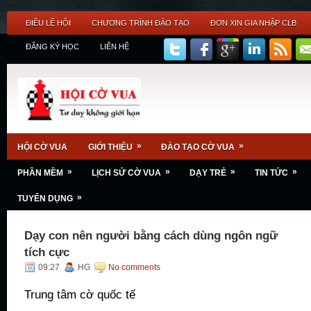
ĐIỀU LỆ HỘI
CHƯƠNG TRÌNH ĐÀO TẠO
ĐƠN XIN GIA NHẬP CLB
ĐĂNG KÝ HỌC
LIÊN HỆ
»
»
HỘI CỜ VUA
GIỚI THIỆU
ĐÀO TẠO CỜ VUA
»
»
»
»
PHẦN MỀM
LỊCH SỬ CỜ VUA
DẠY TRẺ
TIN TỨC
»
TUYỂN DỤNG
Dạy con nên người bằng cách dùng ngôn ngữ
tích cực
09:27
HG
No comments
Trung tâm cờ quốc tế