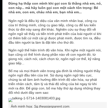
Đừng hạ thấp con mình khi gọi con là thằng nhà em, nó,
con này... mà hãy luôn gọi con một cách tôn trọng: Bé
nhà em, con em, cháu nhà em, bạn nhà em...
Ngôn ngữ là điều kỳ diệu của văn minh nhân loại, công cụ
của trí thông minh, công cụ giao tiếp, công cụ để lưu kiến
thức từ đời này sang đời khác. Nghiên cứu sự thay đổi về
ngôn ngữ sẽ thấy cả tiến trình phát triển của loài người vì khi
có thêm bất cứ một cái gì được phát minh, được tìm ra, điều
đầu tiên người ta làm là đặt tên cho thứ đó.
Ngôn ngữ thể hiện trình độ văn hóa. Khi nghe một người nói,
bạn cũng có thể hình dung phần nào về con người đó, từ
giọng nói, cách nói, cách chọn từ, ngôn ngữ cơ thể, kỹ năng
giao tiếp...
Bố mẹ và mọi thành viên trong gia đình là những người thầy
ngôn ngữ đầu tiên của trẻ. Sử dụng ngôn ngữ tiêu cực,
chúng ta sẽ làm ảnh hưởng đến trình độ văn hóa, sự phát
triển nhân cách, tâm lý và thái độ sống của bé ngay từ khi
mới ra đời. Để giúp con, bố mẹ hãy thử áp dụng những thay
đổi nhỏ dưới đây xem sao:
Ảnh minh họa:
Sg.theasianparent.com.