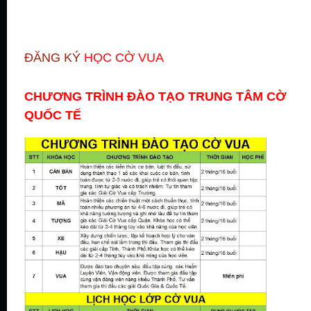
VUA TẠI QUẬN GÒ GẤP TPHCM
Ở ĐÂU?
ĐĂNG KÝ
HỌC CỜ VUA
CHƯƠNG TRÌNH ĐÀO TẠO TRUNG TÂM CỜ
QUỐC TẾ