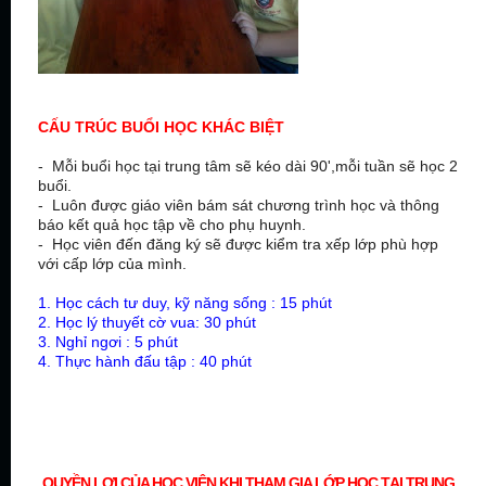
CẤU TRÚC BUỔI HỌC KHÁC BIỆT
- Mỗi buổi học tại trung tâm sẽ kéo dài 90',mỗi tuần sẽ học 2
buổi.
- Luôn được giáo viên bám sát chương trình học và thông
báo kết quả học tập về cho phụ huynh.
- Học viên đến đăng ký sẽ được kiểm tra xếp lớp phù hợp
với cấp lớp của mình.
1. Học cách tư duy, kỹ năng sống : 15 phút
2. Học lý thuyết cờ vua: 30 phút
3. Nghỉ ngơi : 5 phút
4. Thực hành đấu tập : 40 phút
HỌC CỜ VUA
Ở ĐÂU
TẠI TPHCM ?
QUYỀN LỢI CỦA HỌC VIÊN KHI THAM GIA LỚP HỌC TẠI TRUNG