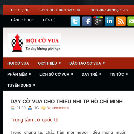
ĐIỀU LỆ HỘI
CHƯƠNG TRÌNH ĐÀO TẠO
ĐƠN XIN GIA NHẬP CLB
ĐĂNG KÝ HỌC
LIÊN HỆ
»
»
HỘI CỜ VUA
GIỚI THIỆU
ĐÀO TẠO CỜ VUA
»
»
»
»
PHẦN MỀM
LỊCH SỬ CỜ VUA
DẠY TRẺ
TIN TỨC
»
TUYỂN DỤNG
DẠY CỜ VUA CHO THIẾU NHI TP HỒ CHÍ MINH
21:39
HG
No comments
Trung tâm cờ quốc tế
Trong chúng ta, chắc hẳn mọi người đều mong muốn