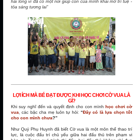
hài lòng vì đã có một nơi giúp con của mình khai mở trí tuệ -
tỏa sáng tương lai”
LỢI ÍCH MÀ BÉ ĐẠT ĐƯỢC KHI HỌC CHƠI CỜ VUA LÀ
GÌ?
Khi suy nghĩ đến và quyết định cho con mình
học chơi cờ
vua
, các bậc cha mẹ luôn tự hỏi:
“
Đây có là lựa chọn tốt
cho con mình chưa
?”
Như Quý Phụ Huynh đã biết Cờ vua là một môn thể thao trí
lực, là cuộc đấu trí chủ yếu giữa hai đấu thủ trên phạm vi