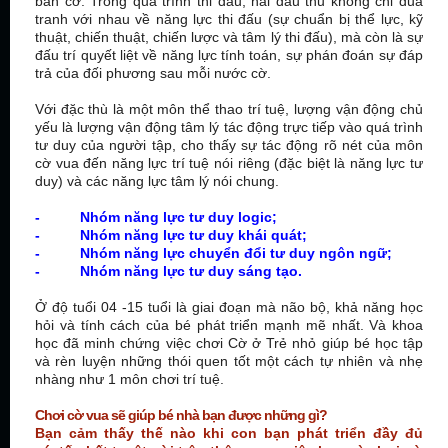
bàn cờ. Trong quá trình thi đấu, hai đấu thủ không chỉ đua
tranh với nhau về năng lực thi đấu (sự chuẩn bị thể lực, kỹ
thuật, chiến thuật, chiến lược và tâm lý thi đấu), mà còn là sự
đấu trí quyết liệt về năng lực tính toán, sự phán đoán sự đáp
trả của đối phương sau mỗi nước cờ.
Với đặc thù là một môn thể thao trí tuệ, lượng vận động chủ
yếu là lượng vận động tâm lý tác động trực tiếp vào quá trình
tư duy của người tập, cho thấy sự tác động rõ nét của môn
cờ vua đến năng lực trí tuệ nói riêng (đặc biệt là năng lực tư
duy) và các năng lực tâm lý nói chung.
- Nhóm năng lực tư duy logic;
- Nhóm năng lực tư duy khái quát;
- Nhóm năng lực chuyển đổi tư duy ngôn ngữ;
- Nhóm năng lực tư duy sáng tạo.
Ở độ tuổi 04 -15 tuổi là giai đoạn mà não bộ, khả năng học
hỏi và tính cách của bé phát triển mạnh mẽ nhất. Và khoa
học đã minh chứng việc chơi Cờ ở Trẻ nhỏ giúp bé học tập
và rèn luyện những thói quen tốt một cách tự nhiên và nhẹ
nhàng như 1 môn chơi trí tuệ.
Chơi cờ vua sẽ giúp bé nhà bạn được những gì?
Bạn cảm thấy thế nào khi con bạn phát triển đầy đủ