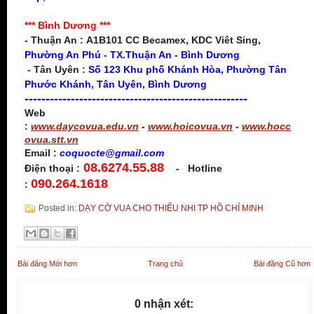
*** Bình Dương ***
- Thuận An :
A1B101 CC Becamex, KDC Viêt Sing
,
Phường An Phú - TX.
Thuận An - Bình Dương
- Tân Uyên :
Số 123 Khu phố Khánh Hòa, Phường Tân
Phước Khánh, Tân Uyên, Bình Dương
-----------------------------------------------------
Web
:
www.daycovua.edu.vn
-
www.hoicovua.vn
-
www.hocc
ovua.stt.vn
Email :
coquocte
@gmail.com
08.6274.55.88
Điện thoại :
- Hotline
090.264.1618
:
Posted in:
DẠY CỜ VUA CHO THIẾU NHI TP HỒ CHÍ MINH
Bài đăng Mới hơn
Trang chủ
Bài đăng Cũ hơn
0 nhận xét: