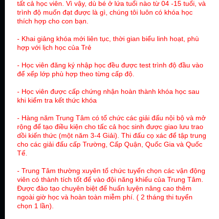
tất cả học viên. Vì vậy, dù bé ở lứa tuổi nào từ 04 -15 tuổi, và
trình độ muốn đạt được là gì, chúng tôi luôn có khóa học
thích hợp cho con bạn.
- Khai giảng khóa mới liên tục, thời gian biểu linh hoạt, phù
hợp với lịch học của Trẻ
- Học viên đăng ký nhập học đều được test trình độ đầu vào
để xếp lớp phù hợp theo từng cấp độ.
- Học viên được cấp
chứng nhận hoàn thành khóa học
sau
khi kiểm tra kết thức khóa
- Hàng năm Trung Tâm có tổ chức các giải đấu nội bộ và mở
rộng để tạo điều kiện cho tấc cả học sinh được giao lưu trao
dồi kiến thức (một năm 3-4 Giải). Thi đấu cọ xác để tập trung
cho các giải đấu cấp Trường, Cấp Quận, Quốc Gia và Quốc
Tế.
- Trung Tâm thường xuyên tổ chức tuyển chọn các vận động
viên có thành tích tốt để vào đội năng khiếu của Trung Tâm.
Được đào tạo chuyên biệt để huấn luyện nâng cao thêm
ngoài giờ học và hoàn toàn miễm phí. ( 2 tháng thi tuyển
chọn 1 lần).