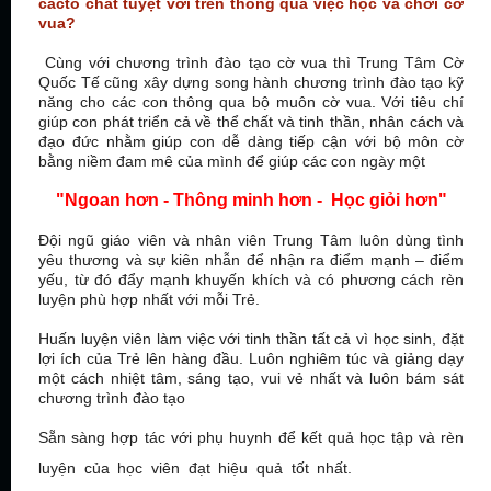
cáctố chất tuyệt vời trên thông qua việc học và chơi cờ
vua?
Cùng với chương trình đào tạo cờ vua thì Trung Tâm Cờ
Quốc Tế cũng xây dựng song hành chương trình đào tạo kỹ
năng cho các con thông qua bộ muôn cờ vua. Với tiêu chí
giúp con phát triển cả về thể chất và tinh thần, nhân cách và
đạo đức nhằm giúp con dễ dàng tiếp cận với bộ môn cờ
bằng niềm đam mê của mình để giúp các con ngày một
"Ngoan hơn - Thông minh hơn - Học giỏi hơn"
Đội ngũ giáo viên và nhân viên Trung Tâm luôn dùng tình
yêu thương và sự kiên nhẫn để nhận ra điểm mạnh – điểm
yếu, từ đó đẩy mạnh khuyến khích và có phương cách rèn
luyện phù hợp nhất với mỗi Trẻ.
Huấn luyện viên làm việc với tinh thần tất cả vì học sinh, đặt
lợi ích của Trẻ lên hàng đầu. Luôn nghiêm túc và giảng dạy
một cách nhiệt tâm, sáng tạo, vui vẻ nhất và luôn bám sát
chương trình đào tạo
Sẵn sàng hợp tác với phụ huynh để kết quả học tập và rèn
HỌC CỜ
luyện của học viên đạt hiệu quả tốt nhất.