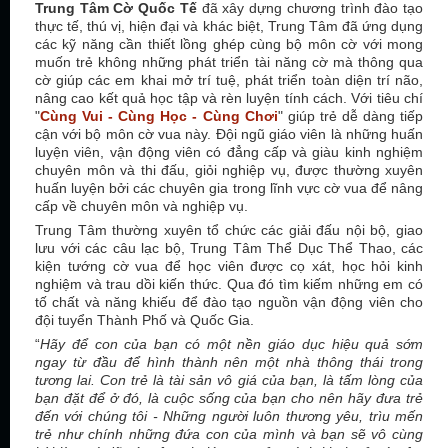
Trung Tâm Cờ Quốc Tế
đã xây dựng chương trình đào tạo
thực tế, thú vị, hiện đại và khác biệt, Trung Tâm đã ứng dụng
các kỹ năng cần thiết lồng ghép cùng bộ môn cờ với mong
muốn trẻ không những phát triển tài năng cờ mà thông qua
cờ giúp các em khai mở trí tuệ, phát triển toàn diện trí não,
nâng cao kết quả học tập và rèn luyện tính cách. Với tiêu chí
"
Cùng Vui - Cùng Học - Cùng Chơi
" giúp trẻ dễ dàng tiếp
cận với bộ môn cờ vua này. Đội ngũ giáo viên là những huấn
luyện viên, vận động viên có đẳng cấp và giàu kinh nghiệm
chuyên môn và thi đấu, giỏi nghiệp vụ, được thường xuyên
huấn luyện bởi các chuyên gia trong lĩnh vực cờ vua để nâng
cấp về chuyên môn và nghiệp vụ.
Trung Tâm thường xuyên tổ chức các giải đấu nội bộ, giao
lưu với các câu lạc bộ, Trung Tâm Thể Dục Thể Thao, các
kiện tướng cờ vua để học viên được cọ xát, học hỏi kinh
nghiệm và trau dồi kiến thức. Qua đó tìm kiếm những em có
tố chất và năng khiếu để đào tạo nguồn vận động viên cho
đội tuyển Thành Phố và Quốc Gia.
“
Hãy để con của bạn có một nền giáo dục hiệu quả sớm
ngay từ đầu để hình thành nên một nhà thông thái trong
tương lai. Con trẻ là tài sản vô giá của bạn, là tấm lòng của
bạn đặt để ở đó, là cuộc sống của bạn cho nên hãy đưa trẻ
đến với chúng tôi - Những người luôn thương yêu, trìu mến
trẻ như chính những đứa con của mình và bạn sẽ vô cùng