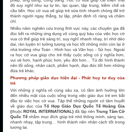
phép, ung dung, công bằng. Học cờ vua giúp cải thiện thái
độ suy nghĩ như sự tự tin, lạc quan, tập trung, kiềm chế và
cầu tiến. Học cờ vua sẽ giúp trẻ sửa tính nhanh chóng để trở
thành người ngay thẳng, tự lập, phân định rõ ràng và chăm
chỉ.
Nhiều năm nghiên cứu trong lĩnh vực này, các chuyên gia đã
đúc kết ra những ứng dụng vô cùng quý báu của việc học cờ
vua có thể giúp trẻ sáng trí, suy nghĩ nhanh nhạy, trí nhớ dẻo
dai, rèn luyện trí tưởng tượng và học tốt những môn còn lại ở
nhà trường như Toán - Hình học và Văn học - Sử học. Ngoài
ra học cờ vua giúp cho trẻ thấy cuộc sống có ý nghĩa hơn,
vui vẻ hơn, hạnh phúc hơn, yêu đời hơn… Từ đó hình thành
nên lối sống, nhân cách, phẩm hạnh, đạo đức tốt hơn những
đứa trẻ khác.
Phương pháp giáo dục hiện đại - Phát huy tư duy của
trẻ
Với những ý nghĩa vô cùng sâu xa, có tầm ảnh hưởng lớn
đến nhiều mặt của cuộc sống trong việc giáo dục trẻ em bắt
đầu từ việc học cờ vua. Tập thể những người có tâm huyết
về giáo dục của
Tổ Hợp Giáo Dục Quốc Tế Hoàng Gia
(
thuộc
ROYAL INTERNATIONAL)
đã lập nên
Trung Tâm Cờ
Quốc Tế
nhằm mục đích giúp trẻ nhỏ thông minh, sáng tạo,
nhanh nhạy, tập trung… hình thành nên nhân cách tốt trong
tương lai.