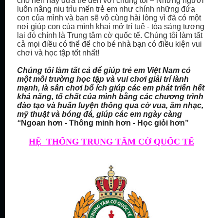
cho nên hãy đưa trẻ đến với chúng tôi – Những người
luôn nâng niu trìu mến trẻ em như chính những đứa
con của mình và bạn sẽ vô cùng hài lòng vì đã có một
nơi giúp con của mình khai mở trí tuệ - tỏa sáng tương
lai đó chính là Trung tâm cờ quốc tế. Chúng tôi làm tất
cả mọi điều có thể để cho bé nhà bạn có điều kiện vui
chơi và học tập tốt nhất!
Chúng tôi làm tất cả để giúp trẻ em Việt Nam có
một môi trường học tập và vui chơi giải trí lành
mạnh, là sân chơi bổ ích giúp các em phát triển hết
khả năng, tố chất của mình bằng các chương trình
đào tạo và huấn luyện thông qua cờ vua, âm nhạc,
mỹ thuật và bóng đá, giúp các em ngày càng
“
Ngoan hơn - Thông minh hơn - Học giỏi hơn”
HỆ THỐNG TRUNG TÂM CỜ QUỐC TẾ