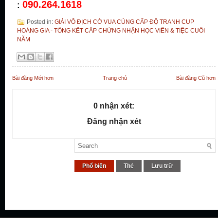
090.264.1618
:
Posted in:
GIẢI VÔ ĐỊCH CỜ VUA CÙNG CẤP ĐỘ TRANH CUP
HOÀNG GIA - TỔNG KẾT CẤP CHỨNG NHẬN HỌC VIÊN & TIỆC CUỐI
NĂM
Bài đăng Mới hơn
Trang chủ
Bài đăng Cũ hơn
0 nhận xét:
Đăng nhận xét
Phổ biến
Thẻ
Lưu trữ