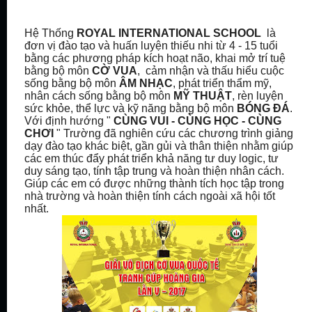
Hệ Thống
ROYAL INTERNATIONAL SCHOOL
là
đơn vị đào tạo và huấn luyện thiếu nhi từ 4 - 15 tuổi
bằng các phương pháp kích hoạt não, khai mở trí tuệ
bằng bộ môn
CỜ VUA
,
cảm nhận và thấu hiểu cuộc
sống bằng bộ môn
ÂM NHẠC
, phát triển thẩm mỹ,
nhân cách sống bằng bộ môn
MỸ THUẬT
, rèn luyện
sức khỏe, thể lực và kỹ năng bằng bộ môn
BÓNG ĐÁ
.
Với định hướng "
CÙNG VUI - CÙNG HỌC - CÙNG
CHƠI
" Trường đã nghiên cứu các chương trình giảng
dạy đào tạo khác biệt, gần gủi và thân thiện nhằm giúp
các em thúc đẩy phát triển khả năng tư duy logic, tư
duy sáng tạo, tính tập trung và hoàn thiện nhân cách.
Giúp các em có được những thành tích học tập trong
nhà trường và hoàn thiện tính cách ngoài xã hội tốt
nhất.