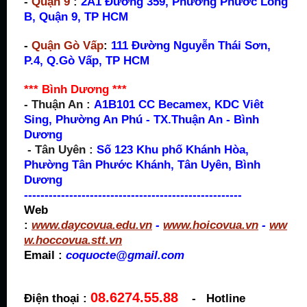
-
Quận 9
:
2A1 Đường 359, Phường Phước Long
B, Quận 9, TP HCM
-
Quận Gò Vấp
:
111 Đường Nguyễn Thái Sơn,
P.4, Q.Gò Vấp, TP HCM
*** Bình Dương ***
- Thuận An :
A
1B101 CC Becamex, KDC Viêt
Sing, Phường An Phú - TX.Thuận An - Bình
Dương
- Tân Uyên :
Số 123 Khu phố Khánh Hòa,
Phường Tân Phước Khánh, Tân Uyên, Bình
Dương
-----------------------------------------------------
Web
:
www.daycovua.edu.vn
-
www.hoicovua.vn
-
ww
w.hoccovua.stt.vn
Email :
coquocte@gmail.com
08.6274.55.88
Điện thoại :
- Hotline