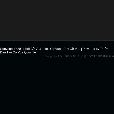
Copyright © 2011
Hội Cờ Vua - Học Cờ Vua - Dạy Cờ Vua
| Powered by
Trường
Đào Tạo Cờ Vua Quốc Tế
Design by
TỔ HỢP GIÁO DỤC QUỐC TẾ HOÀNG GIA