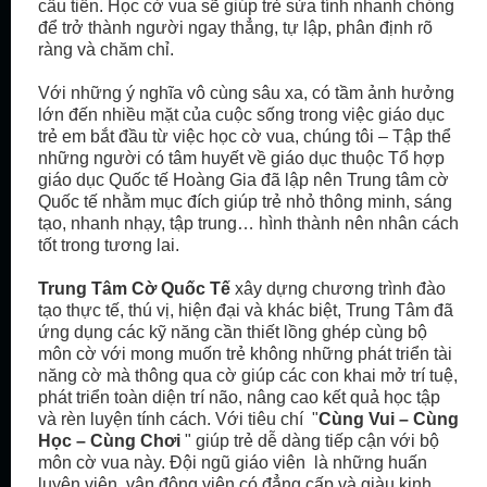
cầu tiến. Học cờ vua sẽ giúp trẻ sửa tính nhanh chóng
để trở thành người ngay thẳng, tự lập, phân định rõ
ràng và chăm chỉ.
Với những ý nghĩa vô cùng sâu xa, có tầm ảnh hưởng
lớn đến nhiều mặt của cuộc sống trong việc giáo dục
trẻ em bắt đầu từ việc học cờ vua, chúng tôi – Tập thể
những người có tâm huyết về giáo dục thuộc Tổ hợp
giáo dục Quốc tế Hoàng Gia đã lập nên Trung tâm cờ
Quốc tế nhằm mục đích giúp trẻ nhỏ thông minh, sáng
tạo, nhanh nhạy, tập trung… hình thành nên nhân cách
tốt trong tương lai.
Trung Tâm Cờ Quốc Tế
xây dựng chương trình đào
tạo thực tế, thú vị, hiện đại và khác biệt, Trung Tâm đã
ứng dụng các kỹ năng cần thiết lồng ghép cùng bộ
môn cờ với mong muốn trẻ không những phát triển tài
năng cờ mà thông qua cờ giúp các con khai mở trí tuệ,
phát triển toàn diện trí não, nâng cao kết quả học tập
và rèn luyện tính cách. Với tiêu chí "
Cùng Vui – Cùng
Học – Cùng Chơi
" giúp trẻ dễ dàng tiếp cận với bộ
môn cờ vua này. Đội ngũ giáo viên là những huấn
luyện viên, vận động viên có đẳng cấp và giàu kinh