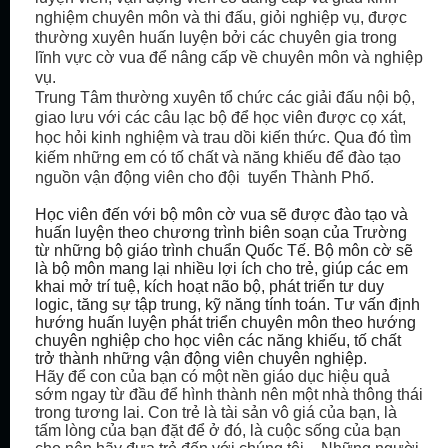
nghiệm chuyên môn và thi đấu, giỏi nghiệp vụ, được
thường xuyên huấn luyện bởi các chuyên gia trong
lĩnh vực cờ vua để nâng cấp về chuyên môn và nghiệp
vụ.
Trung Tâm thường xuyên tổ chức các giải đấu nội bộ,
giao lưu với các câu lạc bộ để học viên được cọ xát,
học hỏi kinh nghiệm và trau dồi kiến thức. Qua đó tìm
kiếm những em có tố chất và năng khiếu để đào tạo
nguồn vận động viên cho đội tuyển Thành Phố.
Học viên đến với bộ môn cờ vua sẽ được đào tạo và
huấn luyện theo chương trình biên soạn của Trường
từ những bộ giáo trình chuẩn Quốc Tế. Bộ môn cờ sẽ
là bộ môn mang lại nhiều lợi ích cho trẻ, giúp các em
khai mở trí tuệ, kích hoạt não bộ, phát triển tư duy
logic, tăng sự tập trung, kỹ năng tính toán. Tư vấn định
hướng huấn luyện phát triển chuyên môn theo hướng
chuyên nghiệp cho học viên các năng khiếu, tố chất
trở thành những vận động viên chuyên nghiệp.
Hãy để con của bạn có một nền giáo dục hiệu quả
sớm ngay từ đầu để hình thành nên một nhà thông thái
trong tương lai. Con trẻ là tài sản vô giá của bạn, là
tấm lòng của bạn đặt để ở đó, là cuộc sống của bạn