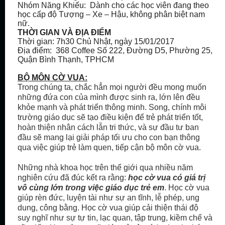
Nhóm Năng Khiếu: Dành cho các học viên đang theo
học cấp độ Tượng – Xe – Hậu, không phân biệt nam
nữ.
THỜI GIAN VÀ ĐỊA ĐIỂM
Thời gian: 7h30 Chủ Nhật, ngày 15/01/2017
Địa điểm: 368 Coffee Số 222, Đường D5, Phường 25,
Quận Bình Thạnh, TPHCM
BỘ MÔN CỜ VUA:
Trong chúng ta, chắc hẳn mọi người đều mong muốn
những đứa con của mình được sinh ra, lớn lên đều
khỏe mạnh và phát triển thông minh. Song, chính môi
trường giáo dục sẽ tạo điều kiện để trẻ phát triển tốt,
hoàn thiện nhân cách lẫn tri thức, và sự đầu tư ban
đầu sẽ mang lại giải pháp tối ưu cho con bạn thông
qua việc giúp trẻ làm quen, tiếp cận bộ môn cờ vua.
Những nhà khoa học trên thế giới qua nhiều năm
nghiên cứu đã đúc kết ra rằng:
học cờ vua có giá trị
vô cùng lớn trong việc giáo dục trẻ em
. Học cờ vua
giúp rèn đức, luyện tài như sự an tĩnh, lễ phép, ung
dung, công bằng. Học cờ vua giúp cải thiện thái độ
suy nghĩ như sự tự tin, lạc quan, tập trung, kiềm chế và