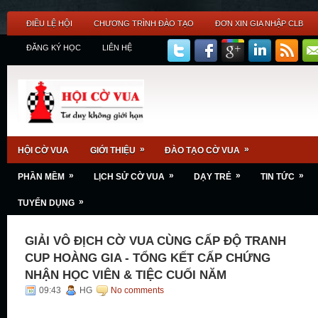
ĐIỀU LỆ HỘI
CHƯƠNG TRÌNH ĐÀO TẠO
ĐƠN XIN GIA NHẬP CLB
ĐĂNG KÝ HỌC
LIÊN HỆ
»
»
HỘI CỜ VUA
GIỚI THIỆU
ĐÀO TẠO CỜ VUA
»
»
»
»
PHẦN MỀM
LỊCH SỬ CỜ VUA
DẠY TRẺ
TIN TỨC
»
TUYỂN DỤNG
GIẢI VÔ ĐỊCH CỜ VUA CÙNG CẤP ĐỘ TRANH
CUP HOÀNG GIA - TỔNG KẾT CẤP CHỨNG
NHẬN HỌC VIÊN & TIỆC CUỐI NĂM
09:43
HG
No comments