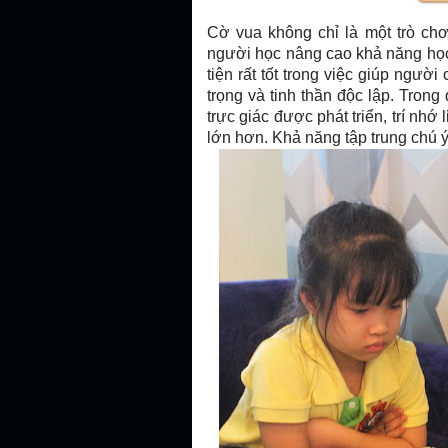
Cờ vua
không chỉ là một trò chơi
người học nâng cao khả năng họ
tiện rất tốt trong việc giúp người 
trọng và tinh thần độc lập. Trong
trực giác được phát triển, trí nh
lớn hơn. Khả năng tập trung chú ý