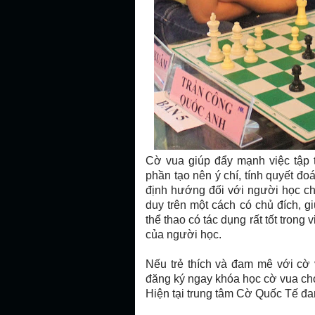
Cờ vua
giúp đẩy mạnh việc tập t
phần tạo nên ý chí, tính quyết đo
định hướng đối với người học ch
duy trên một cách có chủ đích, gi
thể thao có tác dụng rất tốt trong 
của người học.
Nếu trẻ thích và đam mê với cờ
đăng ký ngay khóa học cờ vua ch
Hiện tại trung tâm Cờ Quốc Tế đan