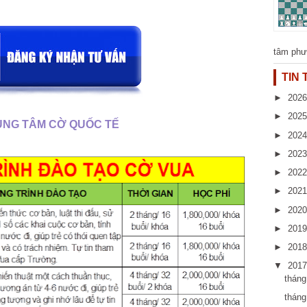
tâm phư
TIN
►
202
►
202
UNG TÂM CỜ QUỐC TẾ
►
202
►
202
►
202
►
202
►
202
►
201
►
201
▼
201
thán
tháng