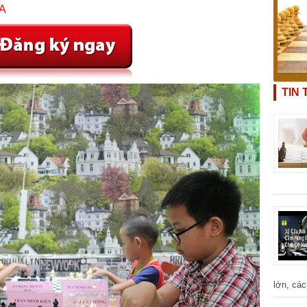
A
TIN
lớn, các