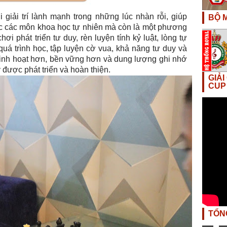
 giải trí lành mạnh trong những lúc nhàn rỗi, giúp
BỘ M
c các môn khoa học tự nhiên mà còn là một phương
chơi phát triển tư duy, rèn luyện tính kỷ luật, lòng tự
 quá trình học, tập luyện
cờ vua
, khả năng tư duy và
ớ linh hoạt hơn, bền vững hơn và dung lượng ghi nhớ
 được phát triển và hoàn thiện.
GIẢ
CUP
TỔN