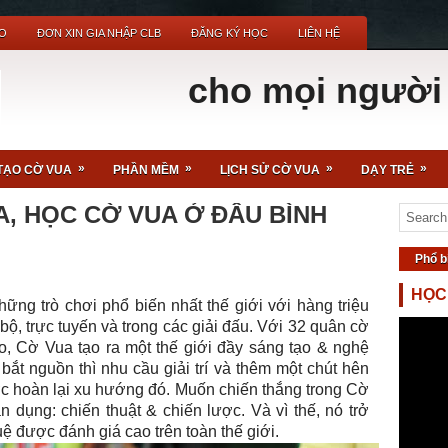
O
ĐƠN XIN GIA NHẬP CLB
ĐĂNG KÝ HỌC
LIÊN HỆ
nh cho mọi người - Cờ Vua
»
»
»
»
TẠO CỜ VUA
PHẦN MỀM
LỊCH SỬ CỜ VUA
DẠY TRẺ
A, HỌC CỜ VUA Ở ĐÂU BÌNH
Phổ b
HỌC
hững trò chơi phổ biến nhất thế giới với hàng triệu
 bộ, trực tuyến và trong các giải đấu. Với 32 quân cờ
o, Cờ Vua tạo ra một thế giới đầy sáng tạo & nghệ
bắt nguồn thì nhu cầu giải trí và thêm một chút hên
ược hoàn lại xu hướng đó. Muốn chiến thắng trong Cờ
 dụng: chiến thuật & chiến lược. Và vì thế, nó trở
ệ được đánh giá cao trên toàn thế giới.