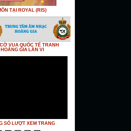
ÔN TẠI ROYAL (RIS)
I CỜ VUA QUỐC TẾ TRANH
 HOÀNG GIA LẦN VI
G SỐ LƯỢT XEM TRANG