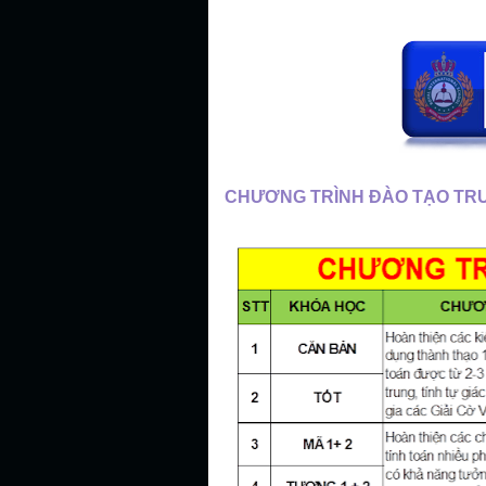
CHƯƠNG TRÌNH ĐÀO TẠO TR