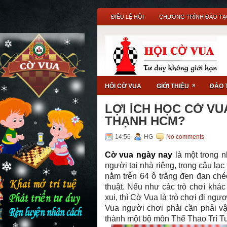
ĐIỀU LỆ HỘI
CHƯƠNG TRÌNH ĐÀO TẠ
 Vua - Sân chơi trí tuệ dà
»
HỘI CỜ VUA
GIỚI THIỆU
ĐÀO 
LỢI ÍCH HỌC CỜ VU
THẠNH HCM?
14:56
HG
No comments
Cờ vua ngày nay
là một trong n
người tại nhà riêng, trong câu lạc
nằm trên 64 ô trắng đen đan ché
thuật. Nếu như các trò chơi khác 
xui, thì Cờ Vua là trò chơi đi ng
Vua người chơi phải cần phải vận
thành một bộ môn Thể Thao Trí Tu