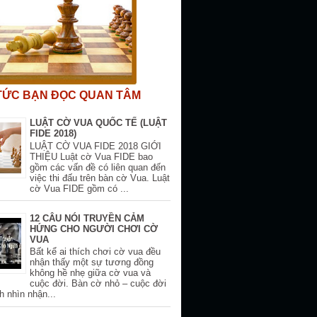
 TỨC BẠN ĐỌC QUAN TÂM
LUẬT CỜ VUA QUỐC TẾ (LUẬT
FIDE 2018)
LUẬT CỜ VUA FIDE 2018 GIỚI
THIỆU Luật cờ Vua FIDE bao
gồm các vấn đề có liên quan đến
việc thi đấu trên bàn cờ Vua. Luật
cờ Vua FIDE gồm có ...
12 CÂU NÓI TRUYỀN CẢM
HỨNG CHO NGƯỜI CHƠI CỜ
VUA
Bất kể ai thích chơi cờ vua đều
nhận thấy một sự tương đồng
không hề nhẹ giữa cờ vua và
cuộc đời. Bàn cờ nhỏ – cuộc đời
h nhìn nhận...