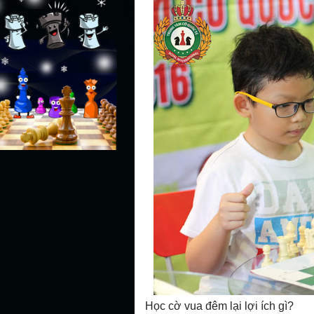
Học cờ vua đêm lại lợi ích gì?