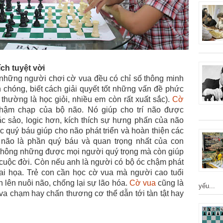
ch tuyệt vời
những người chơi cờ vua đều có chỉ số thông minh
h chóng, biết cách giải quyết tốt những vấn đề phức
a thường là học giỏi, nhiều em còn rất xuất sắc).
Cờ
 chậm chạp của bộ não. Nó giúp cho trí não được
c sảo, logic hơn, kích thích sự hưng phấn của não
c quý báu giúp cho não phát triển và hoàn thiện các
não là phần quý báu và quan trọng nhất của con
không những được mọi người quý trọng mà còn giúp
ả cuộc đời. Còn nếu anh là người có bộ óc chậm phát
 tai họa. Trẻ con cần học cờ vua mà người cao tuổi
 lên nuôi não, chống lại sự lão hóa.
Cờ vua
cũng là
yếu...
va chạm hay chấn thương cơ thể dẫn tới tàn tật hay