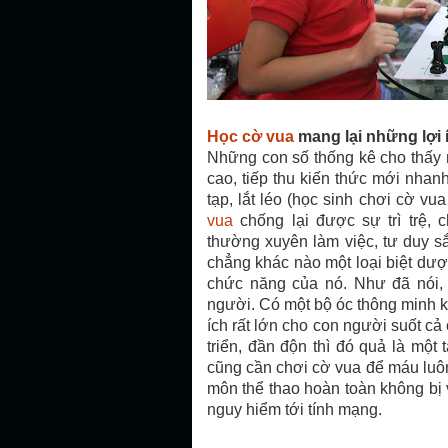
Học cờ vua
mang lại những lợi í
Những con số thống kê cho thấy 
cao, tiếp thu kiến thức mới nhan
tạp, lắt léo (học sinh chơi cờ vu
vua
chống lại được sự trì trệ,
thường xuyên làm việc, tư duy sắ
chẳng khác nào một loại biệt dượ
chức năng của nó. Như đã nói, 
người. Có một bộ óc thông minh 
ích rất lớn cho con người suốt c
triển, đần độn thì đó quả là một
cũng cần chơi cờ vua để máu luôn
môn thể thao hoàn toàn không bị 
nguy hiểm tới tính mạng.