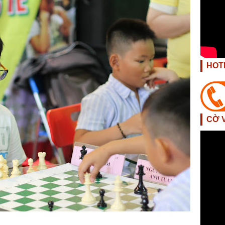
HOT
CỜ 