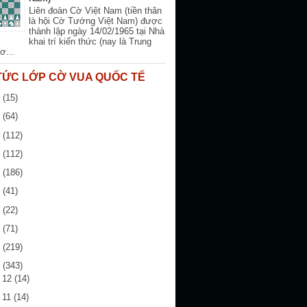
Liên đoàn Cờ Việt Nam (tiền thân
là hội Cờ Tướng Việt Nam) được
thành lập ngày 14/02/1965 tại Nhà
khai trí kiến thức (nay là Trung
ơ...
 TỨC LỚP CỜ VUA QUỐC TẾ
6
(15)
5
(64)
4
(112)
3
(112)
2
(186)
1
(41)
0
(22)
9
(71)
8
(219)
7
(343)
g 12
(14)
 11
(14)