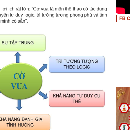
 lợi ích rất lớn: “Cờ vua là môn thể thao có tác dụng
 luyện tư duy logic, trí tưởng tượng phong phú và tính
FB 
ng minh có sẵn”
.