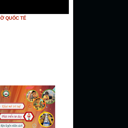
CỜ QUỐC TẾ