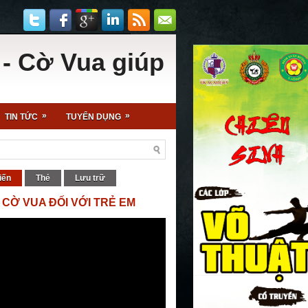
 giúp khai mở trí tuệ, kí
»
»
TIN TỨC
TUYỂN DỤNG
iến
Thẻ
Lưu trữ
 CỜ VUA ĐỐI VỚI TRẺ EM