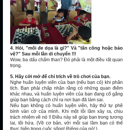
4. Hỏi, "mối đe dọa là gì?" Và "
tấn công
hoặc bảo
vệ?" Sau mỗi lần di chuyển !!!
Wow, ba dấu chấm than? Đó phải là một điều rất quan
trọng.
5. Hãy cởi mở để chỉ trích về trò chơi của bạn.
Nghe huấn luyện viên của bạn (nếu bạn có) khi phân
tích.
Bạn phải
chấp nhận rằng có những quan điểm
khác nhau, và huấn luyện viên của bạn đang cố gắng
giúp bạn bằng cách chỉ ra nơi bạn đã làm sai.
Nếu bạn không có huấn luyện viên, hãy thử tự phê
bình
ván cờ
của mình. Khi một lỗi lầm xảy ra, chịu
trách nhiệm về nó !! Điều này sẽ giúp bạn trong tương
lai, tôi hứa. (Về cơ bản, với mỗi sai lầm bạn có thể
thực hiện trong cuộc sống!
Riêng của nó!
)