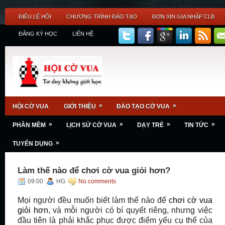
ĐIỀU LỆ HỘI
CHƯƠNG TRÌNH ĐÀO TẠO
ĐƠN XIN GIA NHẬP CLB
ĐĂNG KÝ HỌC
LIÊN HỆ
»
»
HỘI CỜ VUA
GIỚI THIỆU
ĐÀO TẠO CỜ VUA
»
»
»
»
PHẦN MỀM
LỊCH SỬ CỜ VUA
DẠY TRẺ
TIN TỨC
»
TUYỂN DỤNG
Làm thế nào để chơi cờ vua giỏi hơn?
09:00
HG
No comments
Mọi người đều muốn biết làm thế nào để
chơi cờ vua
giỏi hơn
, và
mỗi người có bí quyết riêng
,
nhưng việc
đầu tiên là phải khắc phục được
điểm yếu cụ thể
của