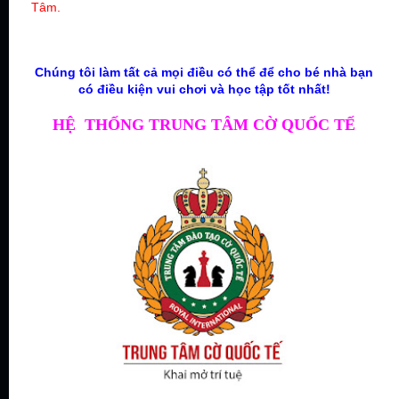
Tâm.
Chúng tôi làm tất cả mọi điều có thể để cho bé nhà bạn
có điều kiện vui chơi và học tập tốt nhất!
HỆ THỐNG TRUNG TÂM CỜ QUỐC TẾ