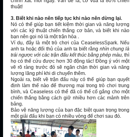
chính xác mỗi ngày. Vấn đề là, cờ vua là 80% chiến
thuật!
3.
Biết khi nào nên tiếp tục khi nào nên dừng
lại.
Nó có thể giúp bạn tiết kiệm thời gian và năng lượng
với các kỹ thuật chiến thắng cơ bản, và biết khi nào
bạn nên gọi nó là một trận hòa .
Ví dụ, đây là một trò chơi của CeaselessSpark. Nếu
anh ta hoặc đối thủ của anh ta biết rằng
nhìn chung là
trái ngược với các trận đấu kết thúc bằng phép màu,
thì
họ có thể cứu được hơn 30 động tác! Đồng ý với một
vẽ rõ ràng trước đó sẽ ngăn chặn thời gian và năng
lượng lãng phí khi di chuyển thêm.
Ngoài ra, biết về trận đấu này có thể giúp bạn quyết
định làm thế nào để thương mại trong trò chơi trung
bình, và Ceaseless có thể đã có thể cố gắng cho một
chiến thắng bằng cách giữ nhiều hơn các mảnh trên
bảng.
Bảo vệ năng lượng của bạn đặc biệt quan trọng trong
một giải đấu khi bạn có nhiều vòng để chơi sau đó.