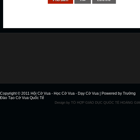
Phổ biến
Thẻ
Lưu trữ
Copyright © 2011
Hội Cờ Vua - Học Cờ Vua - Dạy Cờ Vua
| Powered by
Trường
Đào Tạo Cờ Vua Quốc Tế
Design by
TỔ HỢP GIÁO DỤC QUỐC TẾ HOÀNG GIA