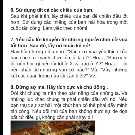
6. Sử dụng tất cả các
chiêu
của bạn.
Sau khi phát triển, lấy
chiêu
của bạn để
chiến đấu
tốt
hơn. Sử dụng các miếng của bạn hài hòa trong một
cuộc tấn công. Làm việc theo nhóm!
7. Yêu cầu lời khuyên từ những người chơi cờ vua
tốt hơn. Sau đó, lấy nó hoặc
kệ
nó!
Hãy hỏi những điều như: "Sách cờ vua yêu thích của
bạn cho sức mạnh chơi của tôi là gì?" Hoặc, "Bạn nghĩ
tôi nên học gì nếu tôi tốt ở X và xấu ở Y?" Hoặc, "Tôi
nên phân tích những
ván cờ
nào?" Và, "Vậy, những
kết cục quan trọng nào tôi cần biết?" Vv
...
8. Đừng sợ ma. Hãy tích cực và chủ động .
Đôi khi chúng ta nên theo bản năng của chúng ta. Và
những lúc khác chúng ta phải chiến đấu với nó! Nếu
bạn thực sự sợ hãi một chút bạn có thể phải đẩy mình
tấn công. Nếu đối thủ của bạn không thực sự đe dọa
bất cứ điều gì, không cần phải chạy đi!