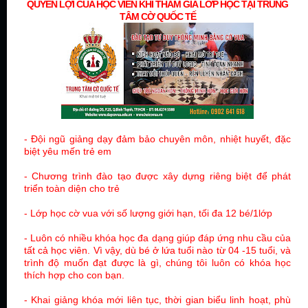
QUYỀN LỢI CỦA HỌC VIÊN KHI THAM GIA LỚP HỌC TẠI TRUNG
TÂM CỜ QUỐC TẾ
- Đội ngũ giảng dạy đảm bảo chuyên môn, nhiệt huyết, đặc
biệt yêu mến trẻ em
- Chương trình đào tạo được xây dựng riêng biệt để phát
triển toàn diện cho trẻ
- Lớp
học cờ vua
với số lượng giới hạn,
tối đa 12 bé/1lớp
- Luôn có nhiều khóa học đa dạng giúp đáp ứng nhu cầu của
tất cả học viên. Vì vậy, dù bé ở lứa tuổi nào từ 04 -15 tuổi, và
trình độ muốn đạt được là gì, chúng tôi luôn có khóa học
thích hợp cho con bạn.
- Khai giảng khóa mới liên tục, thời gian biểu linh hoạt, phù