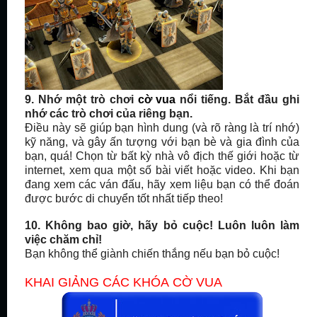
9. Nhớ một trò chơi
cờ vua
nổi tiếng. Bắt đầu ghi
nhớ các trò chơi của riêng bạn.
Điều này sẽ giúp bạn hình dung (và rõ ràng là trí nhớ)
kỹ năng, và gây ấn tượng với bạn bè và gia đình của
bạn, quá! Chọn từ bất kỳ nhà vô địch thế giới hoặc
từ
internet, x
em qua một số bài viết hoặc video. Khi bạn
đang xem các ván đấu
, hãy xem liệu bạn có thể đoán
được bước di chuyển tốt nhất tiếp theo!
10. Không bao giờ, hãy bỏ cuộc! Luôn luôn làm
việc chăm chỉ!
Bạn không thể giành chiến thắng nếu bạn bỏ cuộc!
KHAI GIẢNG CÁC KHÓA
CỜ VUA