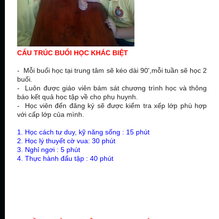
CẤU TRÚC BUỔI HỌC KHÁC BIỆT
- Mỗi buổi học tại trung tâm sẽ kéo dài 90',mỗi tuần sẽ học 2
buổi.
- Luôn được giáo viên bám sát chương trình học và thông
báo kết quả học tập về cho phụ huynh.
- Học viên đến đăng ký sẽ được kiểm tra xếp lớp phù hợp
với cấp lớp của mình.
1. Học cách tư duy, kỹ năng sống : 15 phút
2. Học lý thuyết cờ vua: 30 phút
3. Nghỉ ngơi : 5 phút
4. Thực hành đấu tập : 40 phút
HỌC CỜ VUA
Ở ĐÂU
TẠI TPHCM ?