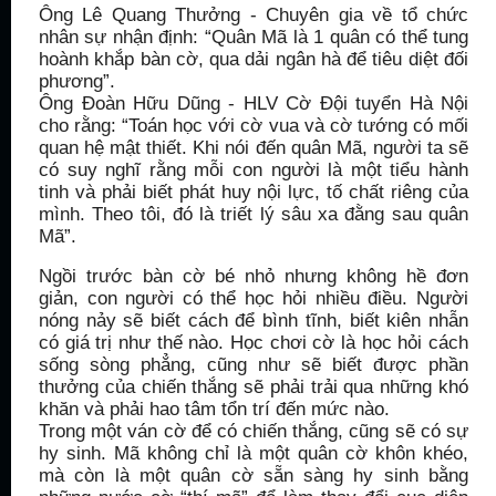
Ông Lê Quang Thưởng - Chuyên gia về tổ chức
nhân sự nhận định: “Quân Mã là 1 quân có thể tung
hoành khắp bàn cờ, qua dải ngân hà để tiêu diệt đối
phương”.
Ông Đoàn Hữu Dũng - HLV Cờ Đội tuyển Hà Nội
cho rằng: “Toán học với cờ vua và cờ tướng có mối
quan hệ mật thiết. Khi nói đến quân Mã, người ta sẽ
có suy nghĩ rằng mỗi con người là một tiểu hành
tinh và phải biết phát huy nội lực, tố chất riêng của
mình. Theo tôi, đó là triết lý sâu xa đằng sau quân
Mã”.
Ngồi trước bàn cờ bé nhỏ nhưng không hề đơn
giản, con người có thể học hỏi nhiều điều. Người
nóng nảy sẽ biết cách để bình tĩnh, biết kiên nhẫn
có giá trị như thế nào. Học chơi cờ là học hỏi cách
sống sòng phẳng, cũng như sẽ biết được phần
thưởng của chiến thắng sẽ phải trải qua những khó
khăn và phải hao tâm tổn trí đến mức nào.
Trong một ván cờ để có chiến thắng, cũng sẽ có sự
hy sinh. Mã không chỉ là một quân cờ khôn khéo,
mà còn là một quân cờ sẵn sàng hy sinh bằng