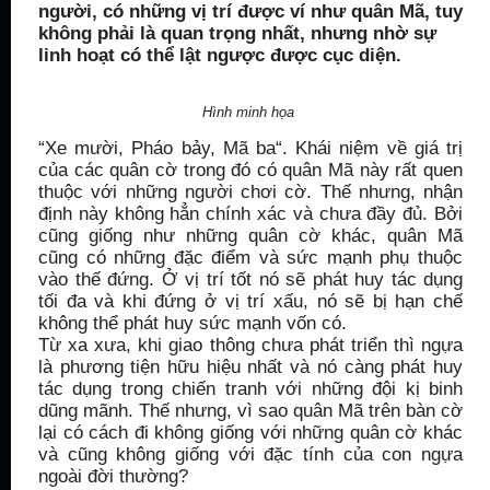
người, có những vị trí được ví như quân Mã, tuy
không phải là quan trọng nhất, nhưng nhờ sự
linh hoạt có thể lật ngược được cục diện.
Hình minh họa
“Xe mười, Pháo bảy, Mã ba“. Khái niệm về giá trị
của các quân cờ trong đó có quân Mã này rất quen
thuộc với những người chơi cờ. Thế nhưng, nhận
định này không hẳn chính xác và chưa đầy đủ. Bởi
cũng giống như những quân cờ khác, quân Mã
cũng có những đặc điểm và sức mạnh phụ thuộc
vào thế đứng. Ở vị trí tốt nó sẽ phát huy tác dụng
tối đa và khi đứng ở vị trí xấu, nó sẽ bị hạn chế
không thể phát huy sức mạnh vốn có.
Từ xa xưa, khi giao thông chưa phát triển thì ngựa
là phương tiện hữu hiệu nhất và nó càng phát huy
tác dụng trong chiến tranh với những đội kị binh
dũng mãnh. Thế nhưng, vì sao quân Mã trên bàn cờ
lại có cách đi không giống với những quân cờ khác
và cũng không giống với đặc tính của con ngựa
ngoài đời thường?