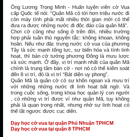
Ông Lương Trọng Minh - Huấn luyện viên cờ Vua
cấp Quốc tế nói: “Quân Mã có tới hơn triệu nước đi
còn máy tính phải mất nhiều thời gian mới có thể
đưa ra được những nước đi độc đáo của quân Mã”.
Chơi cờ cũng như sống ở trên đời, nhiều trường
hợp phải tuân thủ nguyên tắc: không khoan, không
hoãn. Nếu như đặc trưng nước cờ vua của phương
Tây là sức mạnh tổng lực, sự biến hóa và tính linh
hoạt, thì bàn cờ tướng phương Đông là mưu lược
và sức mạnh. Ở đây, vị trí mạnh nhất của quân Mã
chính là trung tâm bàn cờ - nơi nó có thể kiểm soát
đến 8 vị trí, đó là vị trí “Bát diện uy phong”.
Quân Mã là quân cờ có sự khôn ngoan và mưu trí
với những những nước đi linh hoạt bất ngờ. Và
trong cuộc sống, trong khoa học quản lý con người
, có những vị trí được ví như quân Mã, tuy không
phải là quan trọng nhất, nhưng nhờ sự linh hoạt có
thể lật ngược được cục diện.
Dạy học cờ vua tại quận Phú Nhuận TPHCM
Dạy học cờ vua tại quận 8 TPHCM