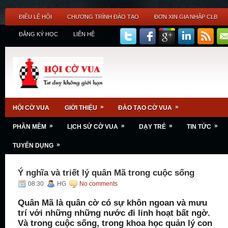
ĐIỀU LỆ HỘI
CHƯƠNG TRÌNH ĐÀO TẠO
ĐƠN XIN GIA NHẬP CLB
ĐĂNG KÝ HỌC
LIÊN HỆ
»
»
HỘI CỜ VUA
GIỚI THIỆU
ĐÀO TẠO CỜ VUA
»
»
»
»
PHẦN MỀM
LỊCH SỬ CỜ VUA
DẠY TRẺ
TIN TỨC
»
TUYỂN DỤNG
Ý nghĩa và triết lý quân Mã trong cuộc sống
08:30
HG
No comments
Quân Mã là quân cờ có sự khôn ngoan và mưu
trí với những những nước đi linh hoạt bất ngờ.
Và trong cuộc sống, trong khoa học quản lý con