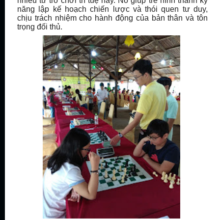
nhiều từ
trò chơi trí tuệ
này. Nó giúp trẻ hình thành kỹ
năng lập kế hoạch chiến lược và thói quen tư duy,
chịu trách nhiệm cho hành động của bản thân và tôn
trọng đối thủ.