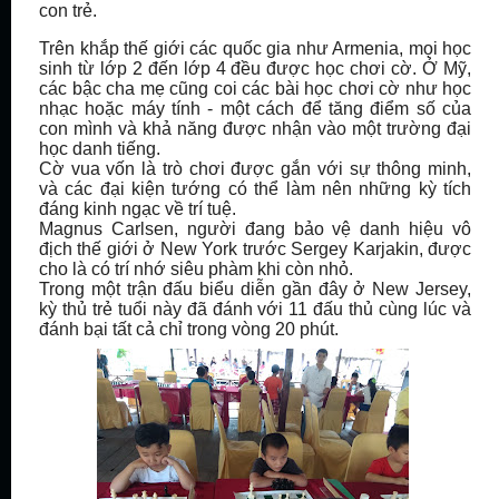
con trẻ.
Trên khắp thế giới các quốc gia như Armenia, mọi học
sinh từ lớp 2 đến lớp 4 đều được học chơi cờ. Ở Mỹ,
các bậc cha mẹ cũng coi các bài học chơi cờ như học
nhạc hoặc máy tính - một cách để tăng điểm số của
con mình và khả năng được nhận vào một trường đại
học danh tiếng.
Cờ vua vốn là trò chơi được gắn với sự thông minh,
và các đại kiện tướng có thể làm nên những kỳ tích
đáng kinh ngạc về
trí tuệ
.
Magnus Carlsen, người đang bảo vệ danh hiệu vô
địch thế giới ở New York trước Sergey Karjakin, được
cho là có trí nhớ siêu phàm khi còn nhỏ.
Trong một trận đấu biểu diễn gần đây ở New Jersey,
kỳ thủ trẻ tuổi này đã đánh với 11 đấu thủ cùng lúc và
đánh bại tất cả chỉ trong vòng 20 phút.