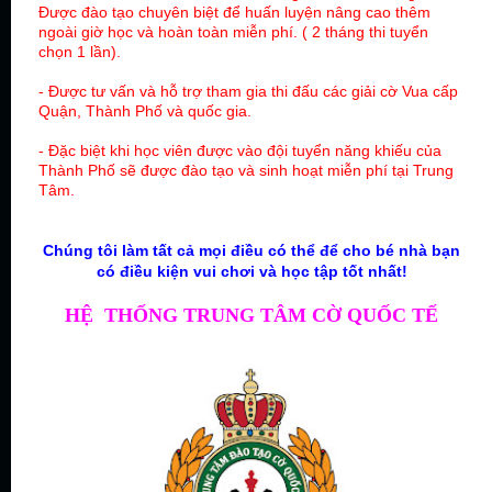
Được đào tạo chuyên biệt để huấn luyện nâng cao thêm
ngoài giờ học và hoàn toàn miễn phí. ( 2 tháng thi tuyển
chọn 1 lần).
- Được tư vấn và hỗ trợ tham gia thi đấu các giải cờ Vua cấp
Quận, Thành Phố và quốc gia.
- Đặc biệt khi học viên được vào đội tuyển năng khiếu của
Thành Phố sẽ được đào tạo và sinh hoạt miễn phí tại Trung
Tâm.
Chúng tôi làm tất cả mọi điều có thể để cho bé nhà bạn
có điều kiện vui chơi và học tập tốt nhất!
HỆ THỐNG TRUNG TÂM CỜ QUỐC TẾ