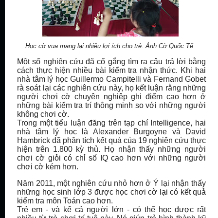
Học cờ vua mang lại nhiều lợi ích cho trẻ. Ảnh Cờ Quốc Tế
Một số nghiên cứu đã cố gắng tìm ra câu trả lời bằng
cách thực hiện nhiều bài kiểm tra nhận thức. Khi hai
nhà tâm lý học Guillermo Campitelli và Fernand Gobet
rà soát lại các nghiên cứu này, họ kết luận rằng những
người chơi cờ chuyên nghiệp ghi điểm cao hơn ở
những bài kiểm tra trí thông minh so với những người
không
chơi cờ
.
Trong một tiểu luận đăng trên tạp chí Intelligence, hai
nhà tâm lý học là Alexander Burgoyne và David
Hambrick đã phân tích kết quả của 19 nghiên cứu thực
hiện trên 1.800 kỳ thủ. Họ nhận thấy những người
chơi cờ giỏi có chỉ số IQ cao hơn với những người
chơi cờ kém hơn.
Năm 2011, một nghiên cứu nhỏ hơn ở Ý lại nhận thấy
những học sinh lớp 3 được học chơi cờ lại có kết quả
kiểm tra môn Toán cao hơn.
Trẻ em - và kể cả người lớn - có thể học được rất