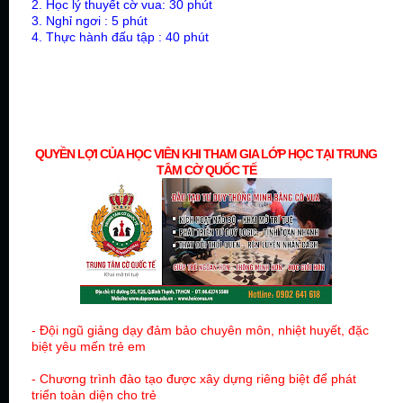
2. Học lý thuyết cờ vua: 30 phút
3. Nghỉ ngơi : 5 phút
4. Thực hành đấu tập : 40 phút
HỌC CỜ VUA
Ở ĐÂU
TẠI TPHCM ?
QUYỀN LỢI CỦA HỌC VIÊN KHI THAM GIA LỚP HỌC TẠI TRUNG
TÂM CỜ QUỐC TẾ
- Đội ngũ giảng dạy đảm bảo chuyên môn, nhiệt huyết, đặc
biệt yêu mến trẻ em
- Chương trình đào tạo được xây dựng riêng biệt để phát
triển toàn diện cho trẻ