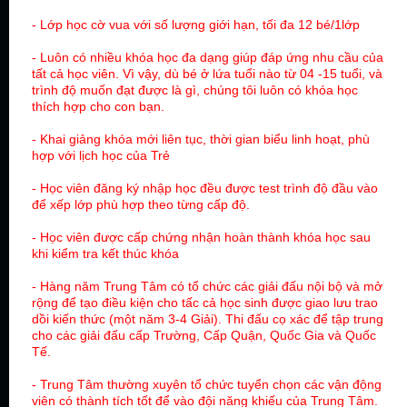
- Lớp
học cờ vua
với số lượng giới hạn,
tối đa 12 bé/1lớp
- Luôn có nhiều khóa học đa dạng giúp đáp ứng nhu cầu của
tất cả học viên. Vì vậy, dù bé ở lứa tuổi nào từ 04 -15 tuổi, và
trình độ muốn đạt được là gì, chúng tôi luôn có khóa học
thích hợp cho con bạn.
- Khai giảng khóa mới liên tục, thời gian biểu linh hoạt, phù
hợp với lịch học của Trẻ
- Học viên đăng ký nhập học đều được test trình độ đầu vào
để xếp lớp phù hợp theo từng cấp độ.
- Học viên được cấp
chứng nhận hoàn thành khóa học
sau
khi kiểm tra kết thúc khóa
- Hàng năm Trung Tâm có tổ chức các giải đấu nội bộ và mở
rộng để tạo điều kiện cho tấc cả học sinh được giao lưu trao
dồi kiến thức (một năm 3-4 Giải). Thi đấu cọ xác để tập trung
cho các giải đấu cấp Trường, Cấp Quận, Quốc Gia và Quốc
Tế.
- Trung Tâm thường xuyên tổ chức tuyển chọn các vận động
viên có thành tích tốt để vào đội năng khiếu của Trung Tâm.