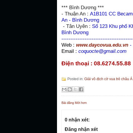
*** Bình Dương ***
- Thuận An :
A1B101 CC Became
An - Bình Dương
- Tân Uyên :
Số 123 Khu phố K
Bình Dương
----------------------------------------
Web :
www.daycovua.edu.vn
-
Email :
coquocte@gmail.com
Điện thoại : 08.6274.55.8
Posted in:
Giải vô địch cờ vua trẻ châu 
Bài đăng Mới hơn
0 nhận xét:
Đăng nhận xét