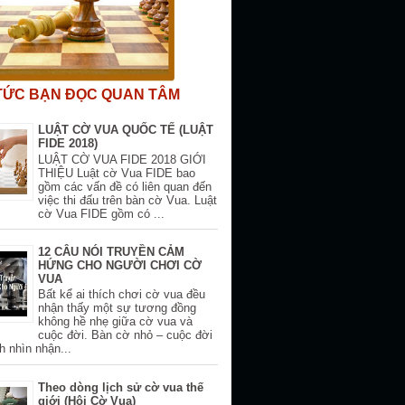
 TỨC BẠN ĐỌC QUAN TÂM
LUẬT CỜ VUA QUỐC TẾ (LUẬT
FIDE 2018)
LUẬT CỜ VUA FIDE 2018 GIỚI
THIỆU Luật cờ Vua FIDE bao
gồm các vấn đề có liên quan đến
việc thi đấu trên bàn cờ Vua. Luật
cờ Vua FIDE gồm có ...
12 CÂU NÓI TRUYỀN CẢM
HỨNG CHO NGƯỜI CHƠI CỜ
VUA
Bất kể ai thích chơi cờ vua đều
nhận thấy một sự tương đồng
không hề nhẹ giữa cờ vua và
cuộc đời. Bàn cờ nhỏ – cuộc đời
h nhìn nhận...
Theo dòng lịch sử cờ vua thế
giới (Hội Cờ Vua)