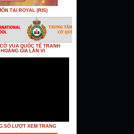
ÔN TẠI ROYAL (RIS)
I CỜ VUA QUỐC TẾ TRANH
 HOÀNG GIA LẦN VI
G SỐ LƯỢT XEM TRANG