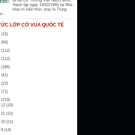
là hội Cờ Tướng Việt Nam) được
thành lập ngày 14/02/1965 tại Nhà
khai trí kiến thức (nay là Trung
ơ...
 TỨC LỚP CỜ VUA QUỐC TẾ
6
(15)
5
(64)
4
(112)
3
(112)
2
(186)
1
(41)
0
(22)
9
(71)
8
(219)
g 12
(15)
 11
(13)
g 10
(21)
g 9
(14)