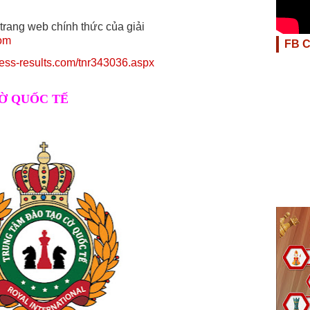
 trang web chính thức của giải
com
FB 
chess-results.com/tnr343036.aspx
Ờ QUỐC TẾ