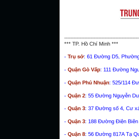
------------------------------------------------
*** TP. Hồ Chí Minh ***
-
Trụ sở
: 61 Đường D5, Phường
-
Quận Gò Vấp
:
111 Đường Ngu
-
Quận Phú Nhuận
:
525/114 Đư
-
Quận 2
: 55 Đường Nguyễn Duy
-
Quận 3
: 37 Đường số 4, Cư 
-
Quận 3
: 188 Đường Điện Biê
-
Quận 8
: 56 Đường 817A Tạ Q