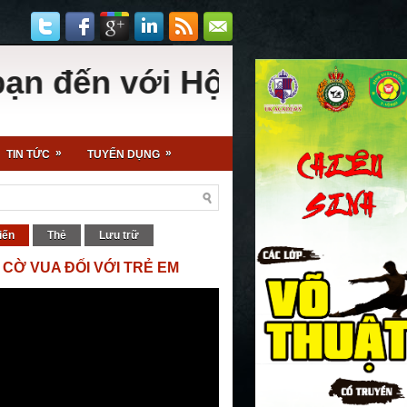
 với Hội Cờ Vua - Sân chơ
»
»
TIN TỨC
TUYỂN DỤNG
iến
Thẻ
Lưu trữ
 CỜ VUA ĐỐI VỚI TRẺ EM