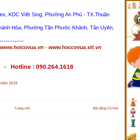
x, KDC Viêt Sing, Phường An Phú - TX.Thuận
hánh Hòa, Phường Tân Phước Khánh, Tân Uyên,
-------------
www.hoicovua.vn
-
www.hoccovua.stt.vn
8 - Hotline : 090.264.1618
Á năm 2018
Trang chủ
Bài đăng Cũ hơn