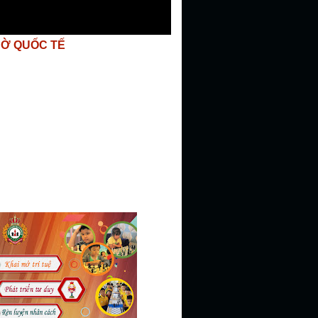
CỜ QUỐC TẾ