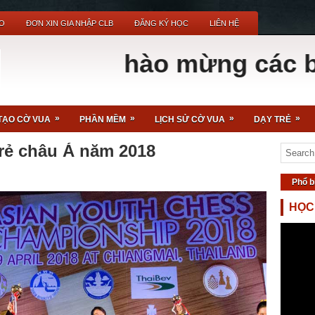
O
ĐƠN XIN GIA NHẬP CLB
ĐĂNG KÝ HỌC
LIÊN HỆ
Chào mừng các bạn đến
»
»
»
»
TẠO CỜ VUA
PHẦN MỀM
LỊCH SỬ CỜ VUA
DẠY TRẺ
trẻ châu Á năm 2018
Phổ b
HỌC