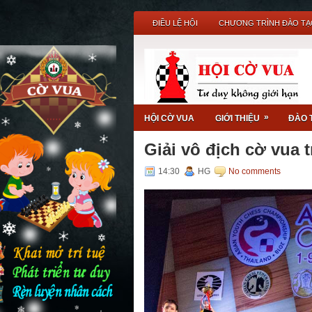
ĐIỀU LỆ HỘI
CHƯƠNG TRÌNH ĐÀO TẠ
»
HỘI CỜ VUA
GIỚI THIỆU
ĐÀO 
Giải vô địch cờ vua 
14:30
HG
No comments