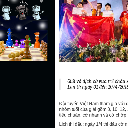
Giải vô địch cờ vua trẻ châu
Lan từ ngày 01 đến 10/4/2018
Đội tuyển Việt Nam tham gia với 
nhóm tuổi của giải gồm 8, 10, 12, 
tiêu chuẩn, cờ nhanh và cờ chớp
Lịch thi đấu: ngày 1/4 thi đấu cờ 