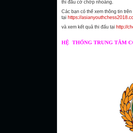
thi đấu cờ chớp nhoáng.
Các bạn có thể xem thông tin trên
tại
https://asianyouthchess2018.
và xem kết quả thi đấu tại
http://
HỆ THỐNG TRUNG TÂM C