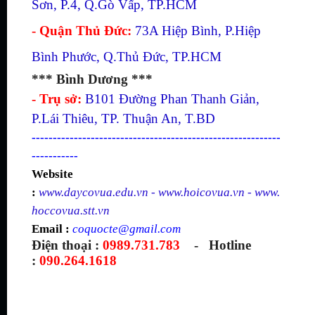
Sơn, P.4, Q.Gò Vấp, TP.HCM
- Quận Thủ Đức:
73A Hiệp Bình, P.Hiệp
Bình Phước, Q.Thủ Đức, TP.HCM
*** Bình Dương ***
- Trụ sở:
B101 Đường Phan Thanh Giản,
P.Lái Thiêu, TP. Thuận An, T.BD
-----------------------------------------------------------
-----------
Website
:
www.daycovua.edu.vn
-
www.hoicovua.vn
-
www.
hoccovua.stt.vn
Email :
coquocte@gmail.com
Điện thoại :
0989.731.783
- Hotline
:
090.264.1618