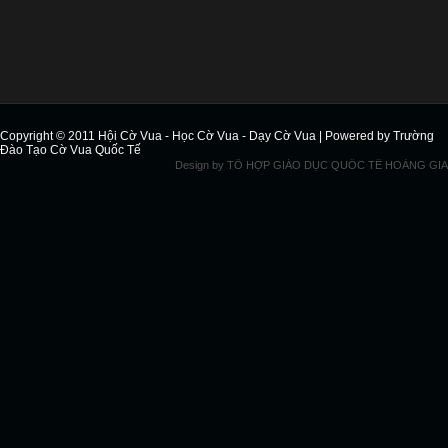
Copyright © 2011
Hội Cờ Vua - Học Cờ Vua - Dạy Cờ Vua
| Powered by
Trường
Đào Tạo Cờ Vua Quốc Tế
Design by
TỔ HỢP GIÁO DỤC QUỐC TẾ HOÀNG GIA