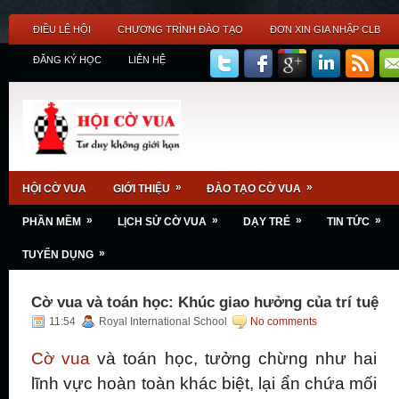
ĐIỀU LỆ HỘI
CHƯƠNG TRÌNH ĐÀO TẠO
ĐƠN XIN GIA NHẬP CLB
ĐĂNG KÝ HỌC
LIÊN HỆ
»
»
HỘI CỜ VUA
GIỚI THIỆU
ĐÀO TẠO CỜ VUA
»
»
»
»
PHẦN MỀM
LỊCH SỬ CỜ VUA
DẠY TRẺ
TIN TỨC
»
TUYỂN DỤNG
Cờ vua và toán học: Khúc giao hưởng của trí tuệ
11:54
Royal International School
No comments
Cờ vua
và toán học, tưởng chừng như hai
lĩnh vực hoàn toàn khác biệt, lại ẩn chứa mối